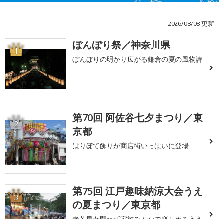
2026/08/08 更新
ぼんぼり祭／神奈川県
1
ぼんぼりの明かり広がる鎌倉の夏の風物詩
第70回 阿佐谷七夕まつり／東
2
京都
はりぼて飾りが商店街いっぱいに登場
第75回 江戸趣味納涼大会うえ
3
の夏まつり／東京都
老若男女問わず家族みんなで楽しめるうえ