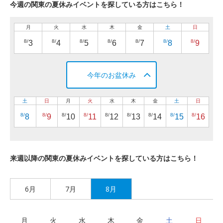
今週の関東の夏休みイベントを探している方はこちら！
月
火
水
木
金
土
日
8/
8/
8/
8/
8/
8/
8/
3
4
5
6
7
8
9
今年のお盆休み
土
日
月
火
水
木
金
土
日
8/
8/
8/
8/
8/
8/
8/
8/
8/
8
9
10
11
12
13
14
15
16
来週以降の関東の夏休みイベントを探している方はこちら！
6月
7月
8月
月
火
水
木
金
土
日