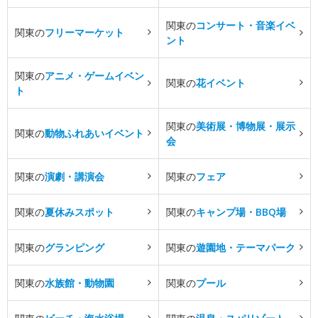
関東の
コンサート・音楽イベ
関東の
フリーマーケット
ント
関東の
アニメ・ゲームイベン
関東の
花イベント
ト
関東の
美術展・博物展・展示
関東の
動物ふれあいイベント
会
関東の
演劇・講演会
関東の
フェア
関東の
夏休みスポット
関東の
キャンプ場・BBQ場
関東の
グランピング
関東の
遊園地・テーマパーク
関東の
水族館・動物園
関東の
プール