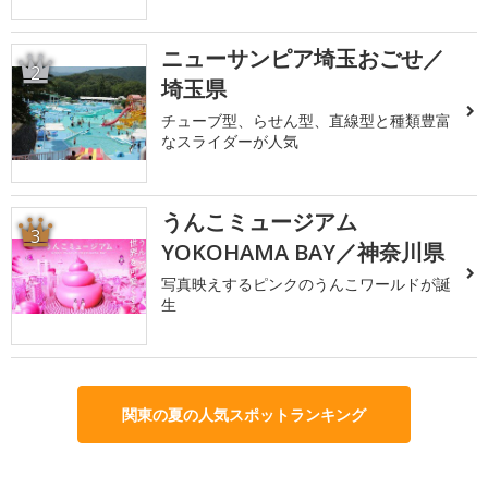
ニューサンピア埼玉おごせ／
2
埼玉県
チューブ型、らせん型、直線型と種類豊富
なスライダーが人気
うんこミュージアム
3
YOKOHAMA BAY／神奈川県
写真映えするピンクのうんこワールドが誕
生
関東の夏の人気スポットランキング