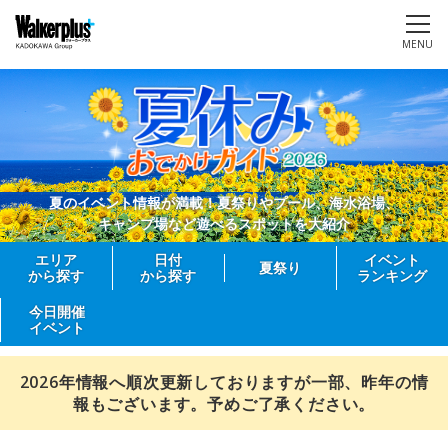
MENU
夏のイベント情報が満載！夏祭りやプール、海水浴場、
キャンプ場など遊べるスポットを大紹介
エリア
日付
イベント
夏祭り
から探す
から探す
ランキング
今日開催
イベント
2026年情報へ順次更新しておりますが一部、昨年の情
報もございます。予めご了承ください。