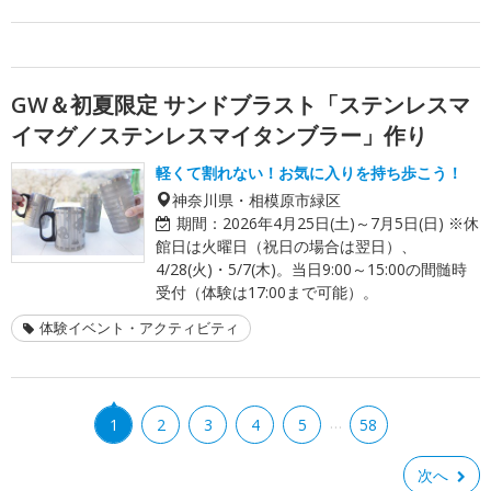
GW＆初夏限定 サンドブラスト「ステンレスマ
イマグ／ステンレスマイタンブラー」作り
軽くて割れない！お気に入りを持ち歩こう！
神奈川県・相模原市緑区
期間：
2026年4月25日(土)～7月5日(日) ※休
館日は火曜日（祝日の場合は翌日）、
4/28(火)・5/7(木)。当日9:00～15:00の間髄時
受付（体験は17:00まで可能）。
体験イベント・アクティビティ
…
1
2
3
4
5
58
次へ