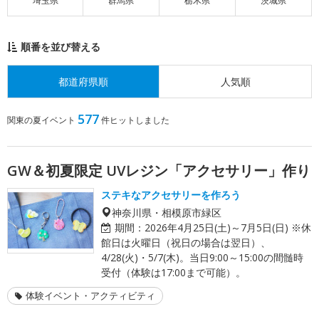
埼玉県
群馬県
栃木県
茨城県
順番を並び替える
都道府県順
人気順
577
関東の夏イベント
件ヒットしました
GW＆初夏限定 UVレジン「アクセサリー」作り
ステキなアクセサリーを作ろう
神奈川県・相模原市緑区
期間：
2026年4月25日(土)～7月5日(日) ※休
館日は火曜日（祝日の場合は翌日）、
4/28(火)・5/7(木)。当日9:00～15:00の間髄時
受付（体験は17:00まで可能）。
体験イベント・アクティビティ