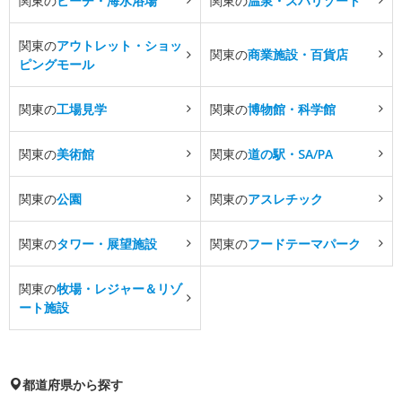
関東の
ビーチ・海水浴場
関東の
温泉・スパリゾート
関東の
アウトレット・ショッ
関東の
商業施設・百貨店
ピングモール
関東の
工場見学
関東の
博物館・科学館
関東の
美術館
関東の
道の駅・SA/PA
関東の
公園
関東の
アスレチック
関東の
タワー・展望施設
関東の
フードテーマパーク
関東の
牧場・レジャー＆リゾ
ート施設
都道府県から探す