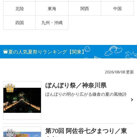
北陸
東海
関西
中国
四国
九州・沖縄
夏の人気夏祭りランキング【関東】
2026/08/08 更新
ぼんぼり祭／神奈川県
1
ぼんぼりの明かり広がる鎌倉の夏の風物詩
第70回 阿佐谷七夕まつり／東
2