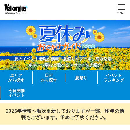
MENU
夏のイベント情報が満載！夏祭りやプール、海水浴場、
キャンプ場など遊べるスポットを大紹介
エリア
日付
イベント
夏祭り
から探す
から探す
ランキング
今日開催
イベント
2026年情報へ順次更新しておりますが一部、昨年の情
報もございます。予めご了承ください。