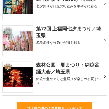
七夕飾りが日進の町並みを華やかに彩る
第72回 上福岡七夕まつり／埼
2
玉県
多種多様な竹飾りが街を彩る
森林公園 夏まつり・納涼盆
3
踊大会／埼玉県
伝統の盆やぐらと盆踊りが楽しめる夏まつ
り
埼玉県の夏の人気夏祭りランキング