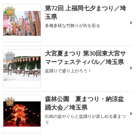
第72回 上福岡七夕まつり／埼
1
玉県
多種多様な竹飾りが街を彩る
大宮夏まつり 第30回東大宮サ
2
マーフェスティバル／埼玉県
盆踊りで盛り上がろう！
森林公園 夏まつり・納涼盆
3
踊大会／埼玉県
伝統の盆やぐらと盆踊りが楽しめる夏まつ
り