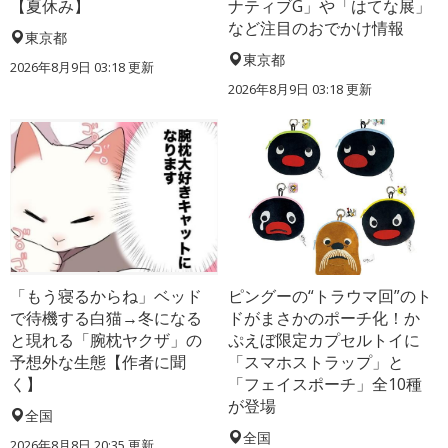
【夏休み】
ナティブG」や「はてな展」
など注目のおでかけ情報
東京都
東京都
2026年8月9日 03:18
更新
2026年8月9日 03:18
更新
「もう寝るからね」ベッド
ピングーの“トラウマ回”のト
で待機する白猫→冬になる
ドがまさかのポーチ化！か
と現れる「腕枕ヤクザ」の
ぷえぼ限定カプセルトイに
予想外な生態【作者に聞
「スマホストラップ」と
く】
「フェイスポーチ」全10種
が登場
全国
全国
2026年8月8日 20:35
更新