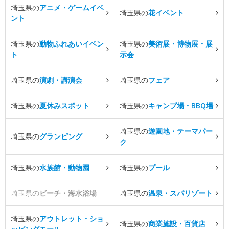
埼玉県の
アニメ・ゲームイベ
埼玉県の
花イベント
ント
埼玉県の
動物ふれあいイベン
埼玉県の
美術展・博物展・展
ト
示会
埼玉県の
演劇・講演会
埼玉県の
フェア
埼玉県の
夏休みスポット
埼玉県の
キャンプ場・BBQ場
埼玉県の
遊園地・テーマパー
埼玉県の
グランピング
ク
埼玉県の
水族館・動物園
埼玉県の
プール
埼玉県の
ビーチ・海水浴場
埼玉県の
温泉・スパリゾート
埼玉県の
アウトレット・ショ
埼玉県の
商業施設・百貨店