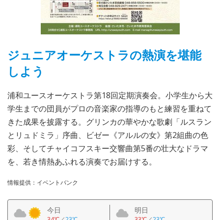
ジュニアオーケストラの熱演を堪能
しよう
浦和ユースオーケストラ第18回定期演奏会。小学生から大
学生までの団員がプロの音楽家の指導のもと練習を重ねて
きた成果を披露する。グリンカの華やかな歌劇「ルスラン
とリュドミラ」序曲、ビゼー《アルルの女》第2組曲の色
彩、そしてチャイコフスキー交響曲第5番の壮大なドラマ
を、若き情熱あふれる演奏でお届けする。
情報提供：イベントバンク
今日
明日
34℃
／
23℃
33℃
／
23℃