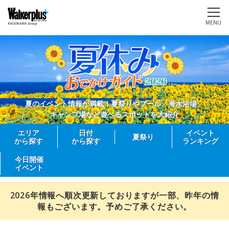
MENU
夏のイベント情報が満載！夏祭りやプール、海水浴場、
キャンプ場など遊べるスポットを大紹介
エリア
日付
イベント
夏祭り
から探す
から探す
ランキング
今日開催
イベント
2026年情報へ順次更新しておりますが一部、昨年の情
報もございます。予めご了承ください。