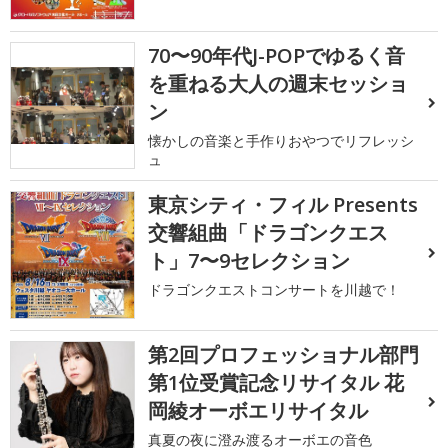
70〜90年代J-POPでゆるく音
を重ねる大人の週末セッショ
ン
懐かしの音楽と手作りおやつでリフレッシ
ュ
東京シティ・フィル Presents
交響組曲「ドラゴンクエス
ト」7〜9セレクション
ドラゴンクエストコンサートを川越で！
第2回プロフェッショナル部門
第1位受賞記念リサイタル 花
岡綾オーボエリサイタル
真夏の夜に澄み渡るオーボエの音色