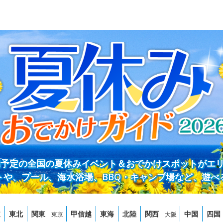
開催予定の全国の夏休みイベント＆おでかけスポットがエ
トや、プール、海水浴場、BBQ・キャンプ場など、遊べ
道
東北
関東
甲信越
東海
北陸
関西
中国
四国
東京
大阪