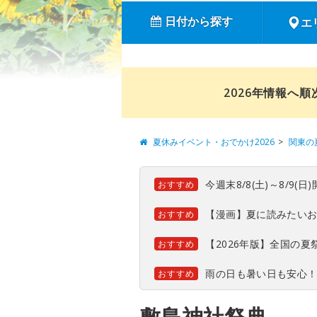
日付から探す
エ
2026年情報へ
夏休みイベント・おでかけ2026
関東の
今週末8/8(土)～8/9
おすすめ
【漫画】夏に読みたい
おすすめ
【2026年版】全国の
おすすめ
雨の日も暑い日も安心
おすすめ
敷島神社祭典