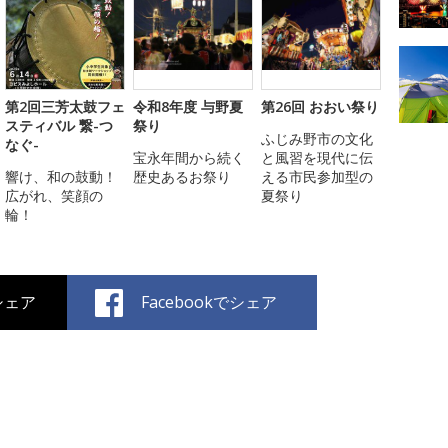
第2回三芳太鼓フェ
令和8年度 与野夏
第26回 おおい祭り
スティバル 繋-つ
祭り
ふじみ野市の文化
なぐ-
宝永年間から続く
と風習を現代に伝
響け、和の鼓動！
歴史あるお祭り
える市民参加型の
広がれ、笑顔の
夏祭り
輪！
でシェア
Facebookでシェア