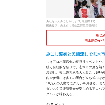
勇壮な大人みこしが氏子7町内渡御する
画像提供：志木市市民生活部産業観光課
※ こ
埼玉県のイベ
みこし渡御と民踊流しで志木
しきアロハ商店会の夏祭りイベントや
続く伝統的な祭りで、志木市の夏を熱く
渡御し、夜は迫力ある大人みこし2基が
内や参道には多くの屋台が立ち並ぶほ
10万人の人出でにぎわいを見せる。ま
ダンスや音楽演奏会が楽しめるアロハフ
グルメが味わえる。