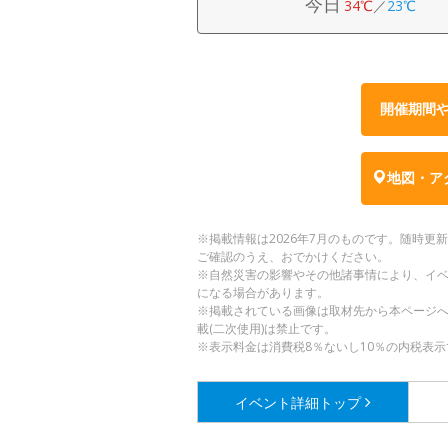
今日
34℃
／
23℃
開催期間
地図・ア
※掲載情報は2026年7月のものです。随時
ご確認のうえ、おでかけください。
※自然災害の影響やその他諸事情により、イ
になる場合があります。
※掲載されている画像は取材先から本ページ
載(二次使用)は禁止です。
※表示料金は消費税8％ないし10％の内税表示
イベント詳細
トップ