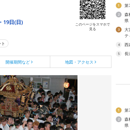
第
1
森
2
県
・19日(日)
このページをスマホで
見る
大
3
テ
ント
西
4
長
5
開催期間など
地図・アクセス
第
1
森
2
県