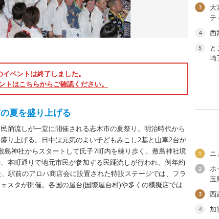
大
3
テ
西
4
と
5
埼
のイベントは終了しました。
ントはこちらからご確認ください。
市の夏を盛り上げる
、民踊流しが一堂に開催される志木市の夏祭り。明治時代から
盛り上げる。日中は元気のよい子どもみこし2基と山車2台が
敷島神社からスタートして氏子7町内を練り歩く。敷島神社境
ニ
1
か、本町通りで地元市民が参加する民踊流しが行われ、例年約
ホ
2
た、駅前のアロハ商店会に設置された特設ステージでは、フラ
玉
ェスタが開催。各国の屋台(国際屋台村)や多くの模擬店では
西
3
加
4