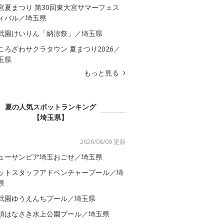
宮夏まつり 第30回東大宮サマーフェス
ィバル／埼玉県
武園けいりん「納涼祭」／埼玉県
ころざわサクラタウン 夏まつり2026／
玉県
もっと見る
夏の人気スポットランキング
【埼玉県】
2026/08/09 更新
ューサンピア埼玉おごせ／埼玉県
ットスタッフアドベンチャープール／埼
県
武園ゆうえんちプール／埼玉県
須はなさき水上公園プール／埼玉県