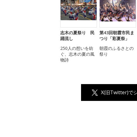
志木の夏祭り 民
第43回朝霞市民ま
踊流し
つり「彩夏祭」
250人の想いを紡
朝霞のふるさとの
ぐ、志木の夏の風
祭り
物詩
X(旧Twitter)