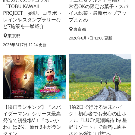
「TOBU KAWAII
常温OKの限定お菓子・スパ
PROJECT」始動。コラボト
イス総菜・最新ポップアッ
レインやスタンプラリーな
プまとめ
ど7施策を一挙紹介
東京都
東京都
2026年8月7日 12:00
更新
2026年8月7日 12:24
更新
【映画ランキング】『スパ
1泊2日で行ける週末ハイ
イダーマン』シリーズ最高
ク！初心者でも安心の山ホ
発進で初登場V！『ちいか
テル「LUCY尾瀬鳩待 by 星
わ』は2位、新作3本がラン
野リゾート」で自然に癒や
クイン
される弾丸“山旅”へ