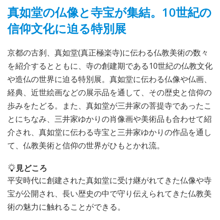
真如堂の仏像と寺宝が集結。10世紀の
信仰文化に迫る特別展
京都の古刹、真如堂(真正極楽寺)に伝わる仏教美術の数々
を紹介するとともに、寺の創建期である10世紀の仏教文化
や造仏の世界に迫る特別展。真如堂に伝わる仏像や仏画、
経典、近世絵画などの展示品を通して、その歴史と信仰の
歩みをたどる。また、真如堂が三井家の菩提寺であったこ
とにちなみ、三井家ゆかりの肖像画や美術品も合わせて紹
介され、真如堂に伝わる寺宝と三井家ゆかりの作品を通し
て、仏教美術と信仰の世界がひもとかれ流。
見どころ
平安時代に創建された真如堂に受け継がれてきた仏像や寺
宝が公開され、長い歴史の中で守り伝えられてきた仏教美
術の魅力に触れることができる。