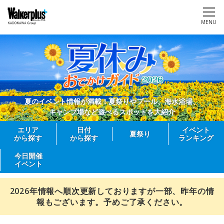
MENU
夏のイベント情報が満載！夏祭りやプール、海水浴場、
キャンプ場など遊べるスポットを大紹介
エリア
日付
イベント
夏祭り
から探す
から探す
ランキング
今日開催
イベント
2026年情報へ順次更新しておりますが一部、昨年の情
報もございます。予めご了承ください。