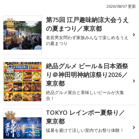
2026/08/07 更新
第75回 江戸趣味納涼大会うえ
1
の夏まつり／東京都
老若男女問わず家族みんなで楽しめるうえ
の夏まつり
絶品グルメ ビール＆日本酒祭
2
り＠神田明神納涼祭り2026／
東京都
絶品グルメ屋台と美味しいビールが大集
合！
TOKYO レインボー夏祭り／
3
東京都
猛暑を避けて涼しい室内でお祭り体験！