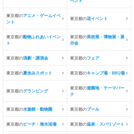
ベント
東京都の
アニメ・ゲームイベ
東京都の
花イベント
ント
東京都の
動物ふれあいイベン
東京都の
美術展・博物展・展
ト
示会
東京都の
演劇・講演会
東京都の
フェア
東京都の
夏休みスポット
東京都の
キャンプ場・BBQ場
東京都の
遊園地・テーマパー
東京都の
グランピング
ク
東京都の
水族館・動物園
東京都の
プール
東京都の
ビーチ・海水浴場
東京都の
温泉・スパリゾート