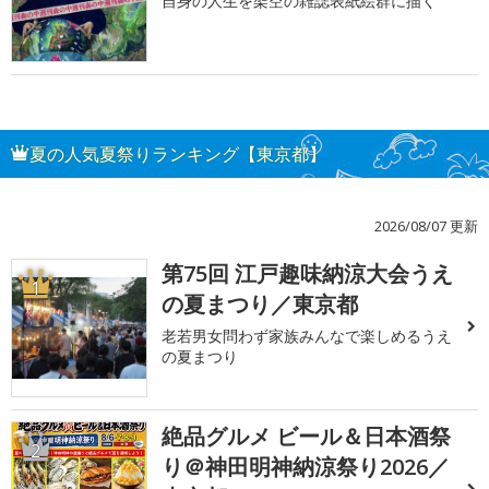
自身の人生を架空の雑誌表紙絵群に描く
夏の人気夏祭りランキング【東京都】
2026/08/07 更新
第75回 江戸趣味納涼大会うえ
1
の夏まつり／東京都
老若男女問わず家族みんなで楽しめるうえ
の夏まつり
絶品グルメ ビール＆日本酒祭
2
り＠神田明神納涼祭り2026／