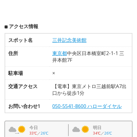
アクセス情報
スポット名
三井記念美術館
住所
東京都
中央区日本橋室町2-1-1 三
井本館7F
駐車場
×
交通アクセス
【電車】東京メトロ三越前駅A7出
口から徒歩1分
お問い合わせ1
050-5541-8600 ハローダイヤル
今日
明日
33℃
／
26℃
34℃
／
26℃