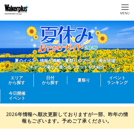
MENU
夏のイベント情報が満載！夏祭りやプール、海水浴場、
キャンプ場など遊べるスポットを大紹介
エリア
日付
イベント
夏祭り
から探す
から探す
ランキング
今日開催
イベント
2026年情報へ順次更新しておりますが一部、昨年の情
報もございます。予めご了承ください。