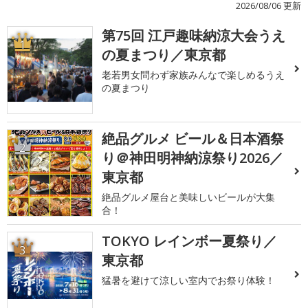
2026/08/06 更新
第75回 江戸趣味納涼大会うえ
1
の夏まつり／東京都
老若男女問わず家族みんなで楽しめるうえ
の夏まつり
絶品グルメ ビール＆日本酒祭
2
り＠神田明神納涼祭り2026／
東京都
絶品グルメ屋台と美味しいビールが大集
合！
TOKYO レインボー夏祭り／
3
東京都
猛暑を避けて涼しい室内でお祭り体験！