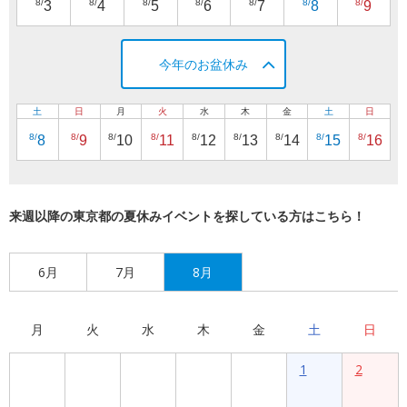
8/
8/
8/
8/
8/
8/
8/
3
4
5
6
7
8
9
今年のお盆休み
土
日
月
火
水
木
金
土
日
8/
8/
8/
8/
8/
8/
8/
8/
8/
8
9
10
11
12
13
14
15
16
来週以降の東京都の夏休みイベントを探している方はこちら！
6月
7月
8月
月
火
水
木
金
土
日
1
2