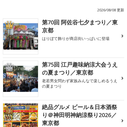
2026/08/08 更新
第70回 阿佐谷七夕まつり／東
1
京都
はりぼて飾りが商店街いっぱいに登場
第75回 江戸趣味納涼大会うえ
2
の夏まつり／東京都
老若男女問わず家族みんなで楽しめるうえ
の夏まつり
絶品グルメ ビール＆日本酒祭
3
り＠神田明神納涼祭り2026／
東京都