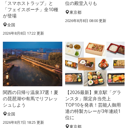
「スマホストラップ」と
位の殿堂入りも
「フェイスポーチ」全10種
東京都
が登場
2026年8月8日 08:00
更新
全国
2026年8月8日 17:22
更新
関西の日帰り温泉37選！夏
【2026最新】東京駅「グラ
の琵琶湖や有馬でリフレッ
ンスタ」限定弁当売上
シュしよう
TOP10を発表！芸能人御用
達の特製カレーが3年連続1
全国
位に
2026年8月7日 18:25
更新
東京都