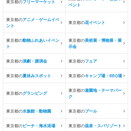
東京都の
フリーマーケット
ベント
東京都の
アニメ・ゲームイベ
東京都の
花イベント
ント
東京都の
動物ふれあいイベン
東京都の
美術展・博物展・展
ト
示会
東京都の
演劇・講演会
東京都の
フェア
東京都の
夏休みスポット
東京都の
キャンプ場・BBQ場
東京都の
遊園地・テーマパー
東京都の
グランピング
ク
東京都の
水族館・動物園
東京都の
プール
東京都の
ビーチ・海水浴場
東京都の
温泉・スパリゾート