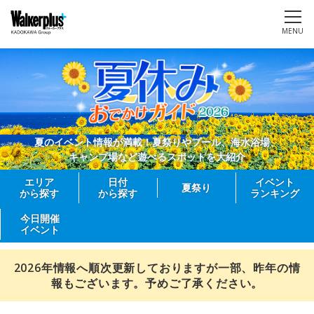
MENU
夏のイベント情報が満載！夏祭りやプール、海水浴場、
キャンプ場など遊べるスポットを大紹介
エリア
日付
イベント
夏祭り
から探す
から探す
ランキング
今日開催
イベント
2026年情報へ順次更新しておりますが一部、昨年の情
報もございます。予めご了承ください。