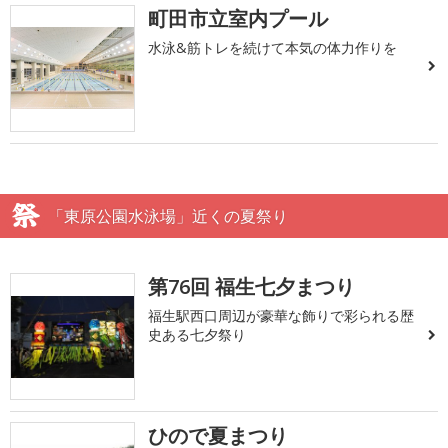
町田市立室内プール
水泳&筋トレを続けて本気の体力作りを
「東原公園水泳場」近くの夏祭り
第76回 福生七夕まつり
福生駅西口周辺が豪華な飾りで彩られる歴
史ある七夕祭り
ひので夏まつり