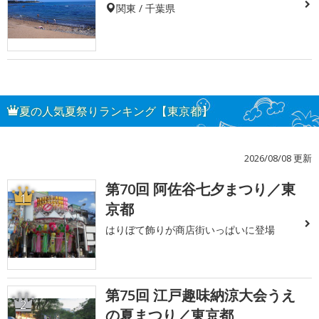
関東 / 千葉県
夏の人気夏祭りランキング【東京都】
2026/08/08 更新
第70回 阿佐谷七夕まつり／東
1
京都
はりぼて飾りが商店街いっぱいに登場
第75回 江戸趣味納涼大会うえ
2
の夏まつり／東京都