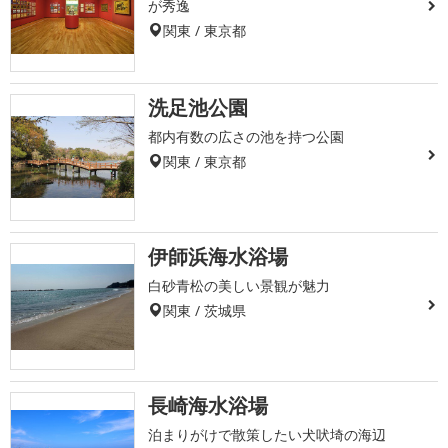
が秀逸
関東 / 東京都
洗足池公園
都内有数の広さの池を持つ公園
関東 / 東京都
伊師浜海水浴場
白砂青松の美しい景観が魅力
関東 / 茨城県
長崎海水浴場
泊まりがけで散策したい犬吠埼の海辺