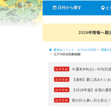
日付から探す
エ
2026年情報へ
夏休みイベント・おでかけ2026
関東の
江戸川区自然動物園
今週末8/8(土)～8/9
おすすめ
【漫画】夏に読みたい
おすすめ
【2026年版】全国の
おすすめ
雨の日も暑い日も安心
おすすめ