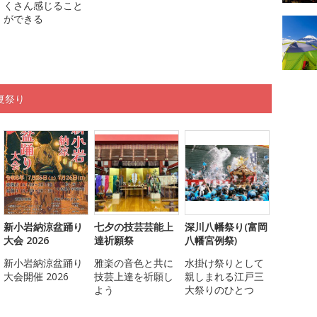
くさん感じること
ができる
夏祭り
新小岩納涼盆踊り
七夕の技芸芸能上
深川八幡祭り(富岡
大会 2026
達祈願祭
八幡宮例祭)
新小岩納涼盆踊り
雅楽の音色と共に
水掛け祭りとして
大会開催 2026
技芸上達を祈願し
親しまれる江戸三
よう
大祭りのひとつ