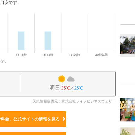
の目安です。
になし
明日
35℃
／
25℃
天気情報提供元：株式会社ライフビジネスウェザー
や料金、公式サイトの
情報を見る