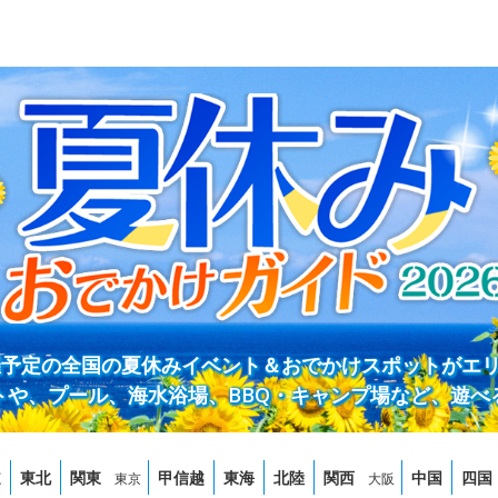
開催予定の全国の夏休みイベント＆おでかけスポットがエ
トや、プール、海水浴場、BBQ・キャンプ場など、遊べ
道
東北
関東
甲信越
東海
北陸
関西
中国
四国
東京
大阪