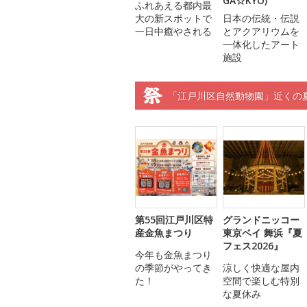
GA☆KYO)
ふれあえる都内最
大の新スポットで
日本の伝統・伝説
一日中癒やされる
とアクアリウムを
一体化したアート
施設
「江戸川区自然動物園」近くの
第55回江戸川区特
グランドニッコー
産金魚まつり
東京ベイ 舞浜『夏
フェス2026』
今年も金魚まつり
の季節がやってき
涼しく快適な屋内
た！
空間で楽しむ特別
な夏休み