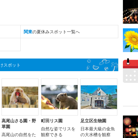
関東
の夏休みスポット一覧へ
けスポット
高尾山さる園・野
町田リス園
足立区生物園
草園
自然な姿でリスを
日本最大級の金魚
高尾山の自然をた
観察できる
の大水槽を観察