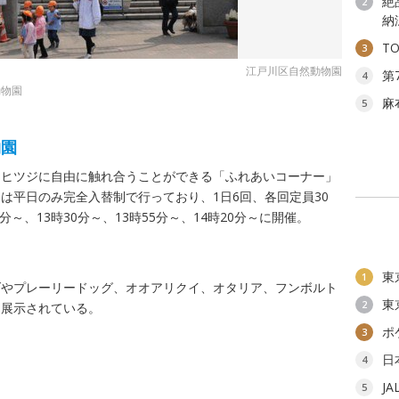
絶
2
納
T
3
江戸川区自然動物園
第
4
動物園
麻
5
物園
、ヒツジに自由に触れ合うことができる「ふれあいコーナー」
は平日のみ完全入替制で行っており、1日6回、各回定員30
0分～、13時30分～、13時55分～、14時20分～に開催。
東
1
ダやプレーリードッグ、オオアリクイ、オタリア、フンボルト
東
2
、展示されている。
ポ
3
日
4
J
5