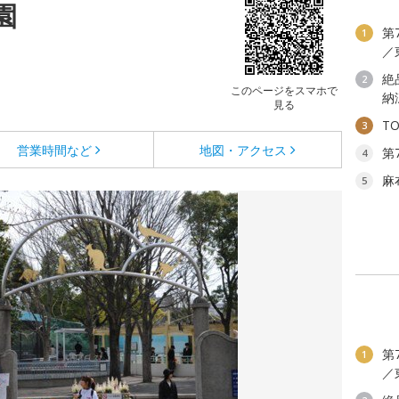
園
第
1
／
絶
2
このページをスマホで
納
見る
T
3
営業時間など
地図・アクセス
第
4
麻
5
第
1
／