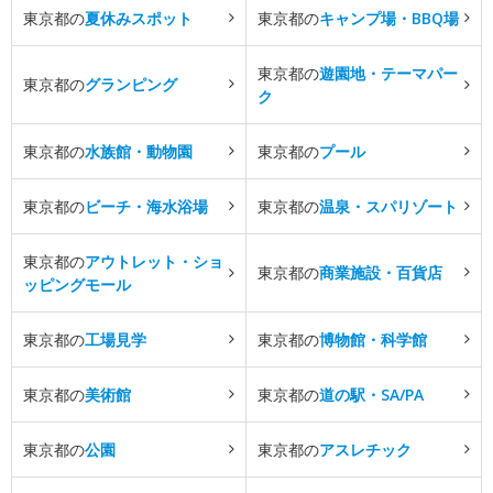
東京都の
夏休みスポット
東京都の
キャンプ場・BBQ場
東京都の
遊園地・テーマパー
東京都の
グランピング
ク
東京都の
水族館・動物園
東京都の
プール
東京都の
ビーチ・海水浴場
東京都の
温泉・スパリゾート
東京都の
アウトレット・ショ
東京都の
商業施設・百貨店
ッピングモール
東京都の
工場見学
東京都の
博物館・科学館
東京都の
美術館
東京都の
道の駅・SA/PA
東京都の
公園
東京都の
アスレチック