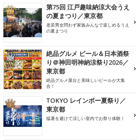
第75回 江戸趣味納涼大会うえ
1
の夏まつり／東京都
老若男女問わず家族みんなで楽しめるうえ
の夏まつり
絶品グルメ ビール＆日本酒祭
2
り＠神田明神納涼祭り2026／
東京都
絶品グルメ屋台と美味しいビールが大集
合！
TOKYO レインボー夏祭り／
3
東京都
猛暑を避けて涼しい室内でお祭り体験！