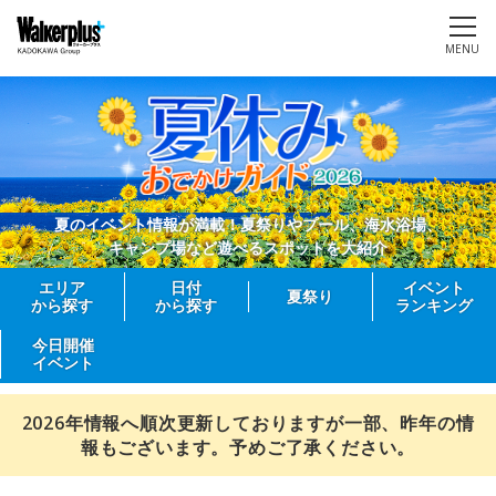
MENU
夏のイベント情報が満載！夏祭りやプール、海水浴場、
キャンプ場など遊べるスポットを大紹介
エリア
日付
イベント
夏祭り
から探す
から探す
ランキング
今日開催
イベント
2026年情報へ順次更新しておりますが一部、昨年の情
報もございます。予めご了承ください。