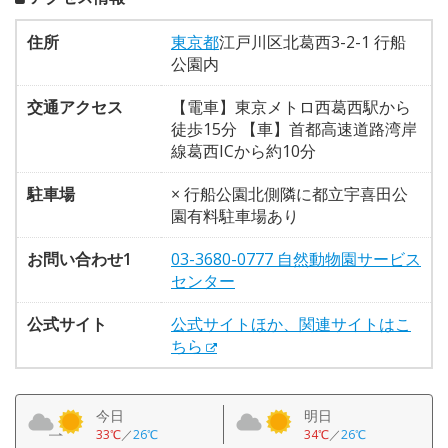
住所
東京都
江戸川区北葛西3-2-1 行船
公園内
交通アクセス
【電車】東京メトロ西葛西駅から
徒歩15分 【車】首都高速道路湾岸
線葛西ICから約10分
駐車場
× 行船公園北側隣に都立宇喜田公
園有料駐車場あり
お問い合わせ1
03-3680-0777 自然動物園サービス
センター
公式サイト
公式サイトほか、関連サイトはこ
ちら
今日
明日
33℃
／
26℃
34℃
／
26℃