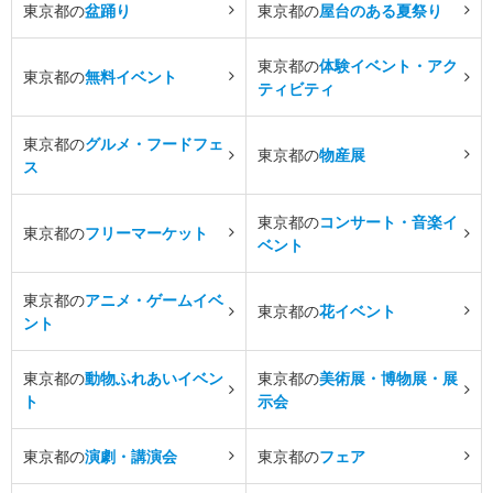
東京都の
盆踊り
東京都の
屋台のある夏祭り
東京都の
体験イベント・アク
東京都の
無料イベント
ティビティ
東京都の
グルメ・フードフェ
東京都の
物産展
ス
東京都の
コンサート・音楽イ
東京都の
フリーマーケット
ベント
東京都の
アニメ・ゲームイベ
東京都の
花イベント
ント
東京都の
動物ふれあいイベン
東京都の
美術展・博物展・展
ト
示会
東京都の
演劇・講演会
東京都の
フェア