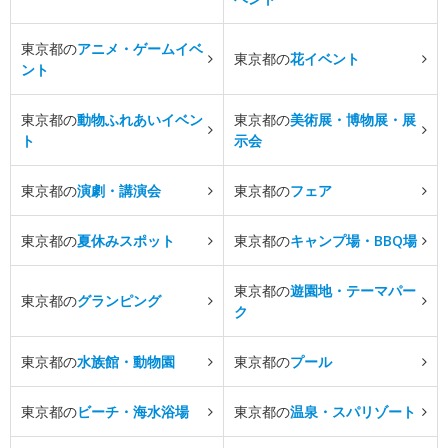
東京都の
アニメ・ゲームイベ
東京都の
花イベント
ント
東京都の
動物ふれあいイベン
東京都の
美術展・博物展・展
ト
示会
東京都の
演劇・講演会
東京都の
フェア
東京都の
夏休みスポット
東京都の
キャンプ場・BBQ場
東京都の
遊園地・テーマパー
東京都の
グランピング
ク
東京都の
水族館・動物園
東京都の
プール
東京都の
ビーチ・海水浴場
東京都の
温泉・スパリゾート