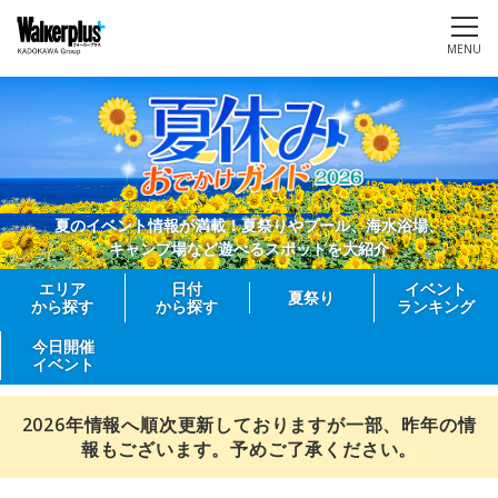
MENU
夏のイベント情報が満載！夏祭りやプール、海水浴場、
キャンプ場など遊べるスポットを大紹介
エリア
日付
イベント
夏祭り
から探す
から探す
ランキング
今日開催
イベント
2026年情報へ順次更新しておりますが一部、昨年の情
報もございます。予めご了承ください。