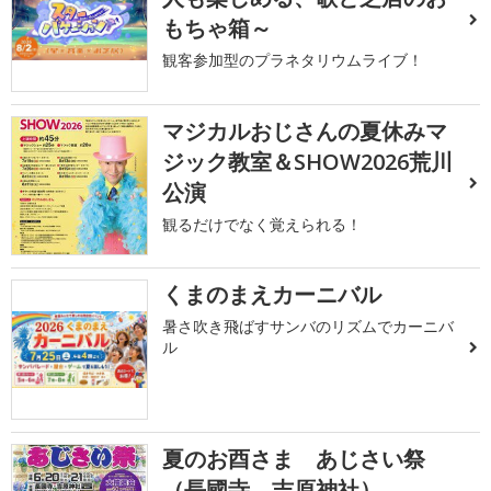
もちゃ箱～
観客参加型のプラネタリウムライブ！
マジカルおじさんの夏休みマ
ジック教室＆SHOW2026荒川
公演
観るだけでなく覚えられる！
くまのまえカーニバル
暑さ吹き飛ばすサンバのリズムでカーニバ
ル
夏のお酉さま あじさい祭
（長國寺、吉原神社）