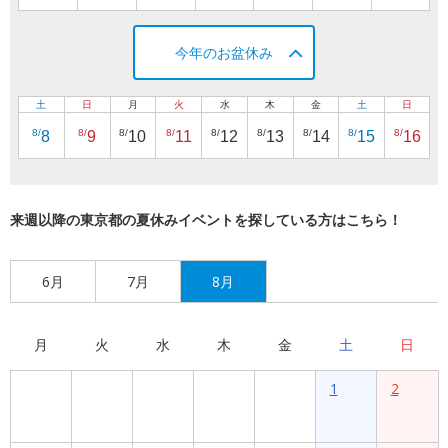
今年のお盆休み
土
日
月
火
水
木
金
土
日
8/
8/
8/
8/
8/
8/
8/
8/
8/
8
9
10
11
12
13
14
15
16
来週以降の東京都の夏休みイベントを探している方はこちら！
6月
7月
8月
月
火
水
木
金
土
日
1
2