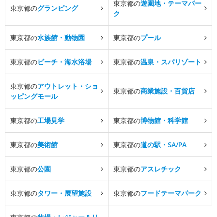
東京都の
遊園地・テーマパー
東京都の
グランピング
ク
東京都の
水族館・動物園
東京都の
プール
東京都の
ビーチ・海水浴場
東京都の
温泉・スパリゾート
東京都の
アウトレット・ショ
東京都の
商業施設・百貨店
ッピングモール
東京都の
工場見学
東京都の
博物館・科学館
東京都の
美術館
東京都の
道の駅・SA/PA
東京都の
公園
東京都の
アスレチック
東京都の
タワー・展望施設
東京都の
フードテーマパーク