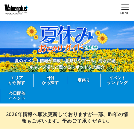
MENU
夏のイベント情報が満載！夏祭りやプール、海水浴場、
キャンプ場など遊べるスポットを大紹介
エリア
日付
イベント
夏祭り
から探す
から探す
ランキング
今日開催
イベント
2026年情報へ順次更新しておりますが一部、昨年の情
報もございます。予めご了承ください。