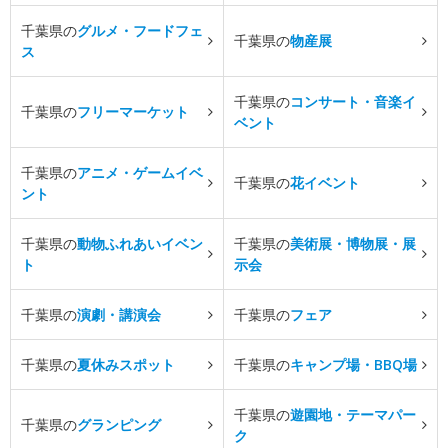
千葉県の
グルメ・フードフェ
千葉県の
物産展
ス
千葉県の
コンサート・音楽イ
千葉県の
フリーマーケット
ベント
千葉県の
アニメ・ゲームイベ
千葉県の
花イベント
ント
千葉県の
動物ふれあいイベン
千葉県の
美術展・博物展・展
ト
示会
千葉県の
演劇・講演会
千葉県の
フェア
千葉県の
夏休みスポット
千葉県の
キャンプ場・BBQ場
千葉県の
遊園地・テーマパー
千葉県の
グランピング
ク