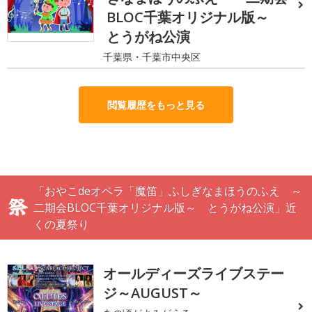
BLOC千葉オリジナル版～
とうがね公演
千葉県・千葉市中央区
閲覧履歴をもっと見る
「おやこdeオペラ「魔笛」ふしぎなまほうのふえ ～
二期会BLOC千葉オリジナル版～ とうがね公演」近
くの夏祭り
オールディーズライブステー
ジ～AUGUST～