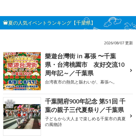
夏の人気イベントランキング【千葉県】
2026/08/07 更新
樂遊台灣街 in 幕張 〜千葉
1
県・台湾桃園市 友好交流10
周年記～／千葉県
台湾夜市の熱気と賑わいが、幕張へ。
千葉開府900年記念 第51回 千
2
葉の親子三代夏祭り／千葉県
子どもから大人まで楽しめる千葉市の真夏
の風物詩