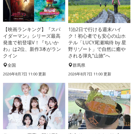
【映画ランキング】『スパ
1泊2日で行ける週末ハイ
イダーマン』シリーズ最高
ク！初心者でも安心の山ホ
発進で初登場V！『ちいか
テル「LUCY尾瀬鳩待 by 星
わ』は2位、新作3本がラン
野リゾート」で自然に癒や
クイン
される弾丸“山旅”へ
全国
群馬県
2026年8月7日 11:00
更新
2026年8月7日 11:00
更新