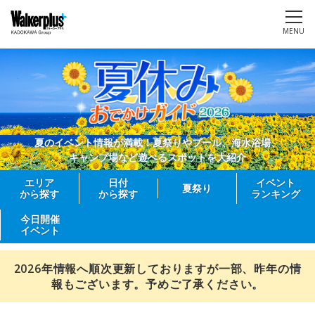
MENU
夏のイベント情報が満載！夏祭りやプール、海水浴場、
キャンプ場など遊べるスポットを大紹介
エリア
日付
イベント
夏祭り
から探す
から探す
ランキング
今日開催
イベント
2026年情報へ順次更新しておりますが一部、昨年の情
報もございます。予めご了承ください。