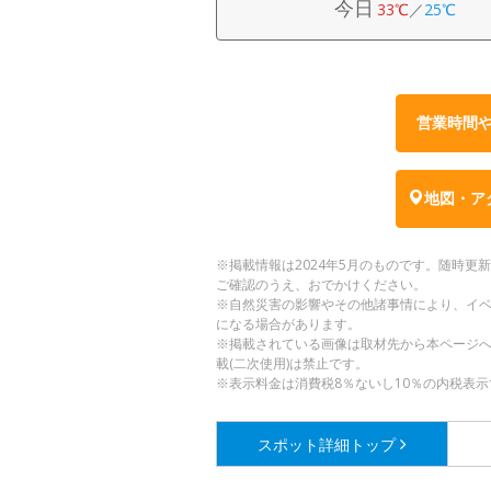
今日
33℃
／
25℃
営業時間
地図・ア
※掲載情報は2024年5月のものです。随時
ご確認のうえ、おでかけください。
※自然災害の影響やその他諸事情により、イ
になる場合があります。
※掲載されている画像は取材先から本ページ
載(二次使用)は禁止です。
※表示料金は消費税8％ないし10％の内税表示
スポット詳細
トップ