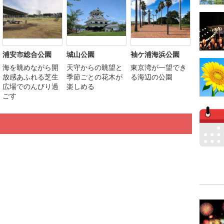
浦安市総合公園
城山公園
袖ケ浦海浜公園
海を眺めながら開
天守からの眺望と
東京湾が一望でき
放感あふれる芝生
季節ごとの花木が
る海辺の公園
広場でのんびり過
楽しめる
ごす