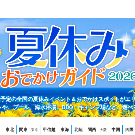
開催予定の全国の夏休みイベント＆おでかけスポットがエ
トや、プール、海水浴場、BBQ・キャンプ場など、遊べ
道
東北
関東
甲信越
東海
北陸
関西
中国
四国
東京
大阪