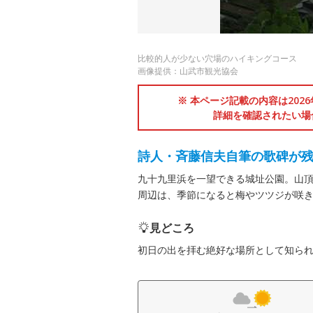
比較的人が少ない穴場のハイキングコース
画像提供：山武市観光協会
※ 本ページ記載の内容は202
詳細を確認されたい場
詩人・斉藤信夫自筆の歌碑が
九十九里浜を一望できる城址公園。山
周辺は、季節になると梅やツツジが咲
見どころ
初日の出を拝む絶好な場所として知ら