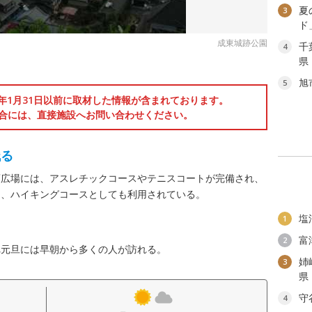
夏
3
ド
成東城跡公園
千
4
県
旭
5
6年1月31日以前に取材した情報が含まれております。
合には、直接施設へお問い合わせください。
残る
頂広場には、アスレチックコースやテニスコートが完備され、
き、ハイキングコースとしても利用されている。
塩
1
富
2
れ元旦には早朝から多くの人が訪れる。
姉
3
県
守
4