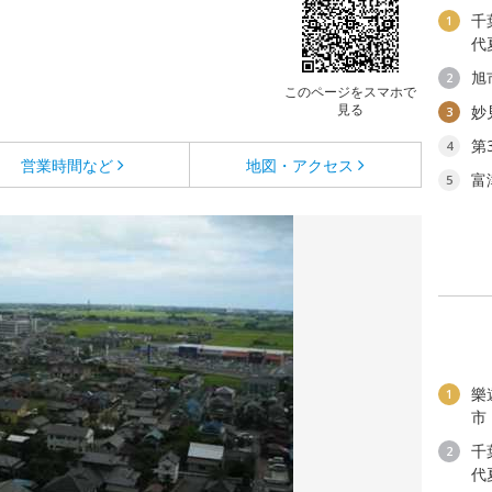
千
1
代
旭
2
このページをスマホで
見る
妙
3
第
4
営業時間など
地図・アクセス
富
5
樂
1
市
千
2
代