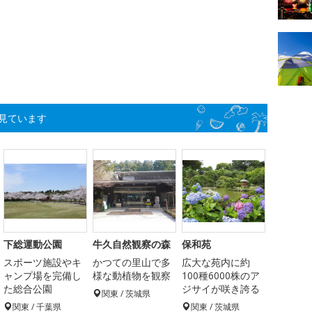
見ています
下総運動公園
牛久自然観察の森
保和苑
スポーツ施設やキ
かつての里山で多
広大な苑内に約
ャンプ場を完備し
様な動植物を観察
100種6000株のア
た総合公園
ジサイが咲き誇る
関東 / 茨城県
関東 / 千葉県
関東 / 茨城県