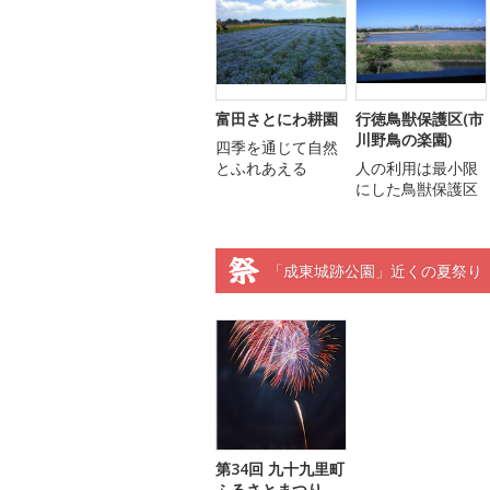
富田さとにわ耕園
行徳鳥獣保護区(市
川野鳥の楽園)
四季を通じて自然
とふれあえる
人の利用は最小限
にした鳥獣保護区
「成東城跡公園」近くの夏祭り
第34回 九十九里町
ふるさとまつり