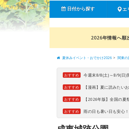
日付から探す
エ
2026年情報へ
夏休みイベント・おでかけ2026
関東の
今週末8/8(土)～8/9
おすすめ
【漫画】夏に読みたい
おすすめ
【2026年版】全国の
おすすめ
雨の日も暑い日も安心
おすすめ
成東城跡公園