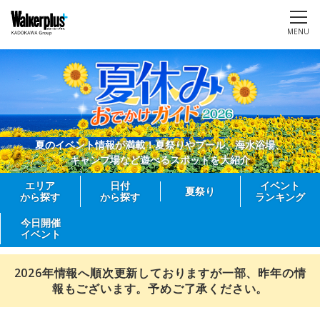
MENU
夏のイベント情報が満載！夏祭りやプール、海水浴場、
キャンプ場など遊べるスポットを大紹介
エリア
日付
イベント
夏祭り
から探す
から探す
ランキング
今日開催
イベント
2026年情報へ順次更新しておりますが一部、昨年の情
報もございます。予めご了承ください。