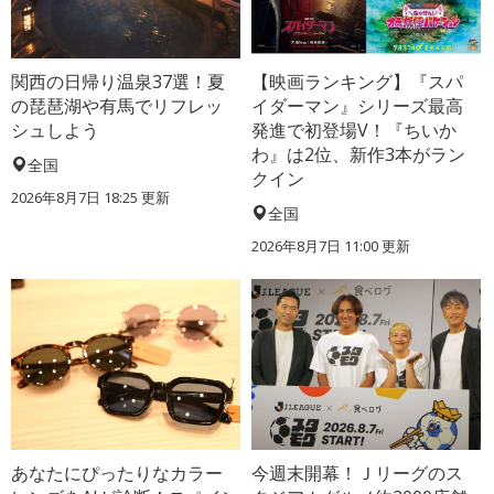
関西の日帰り温泉37選！夏
【映画ランキング】『スパ
の琵琶湖や有馬でリフレッ
イダーマン』シリーズ最高
シュしよう
発進で初登場V！『ちいか
わ』は2位、新作3本がラン
全国
クイン
2026年8月7日 18:25
更新
全国
2026年8月7日 11:00
更新
あなたにぴったりなカラー
今週末開幕！Ｊリーグのス