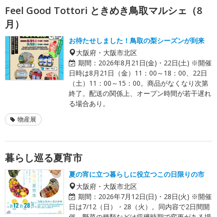
Feel Good Tottori ときめき鳥取マルシェ（8
月）
お待たせしました！鳥取の梨シーズンが到来
大阪府・大阪市北区
期間：
2026年8月21日(金)・22日(土) ※開催
日時は8月21日（金）11：00～18：00、22日
（土）11：00～15：00。商品がなくなり次第
終了。配送の関係上、オープン時間が若干遅れ
る場合あり。
物産展
暮らし巡る夏宵市
夏の宵に立つ暮らしに役立つこの日限りの市
大阪府・大阪市北区
期間：
2026年7月12日(日)・28日(火) ※開催
日は7/12（日）・28（火）。同内容で2日間開
催。野菜の種類などは収穫時期で変更がある場