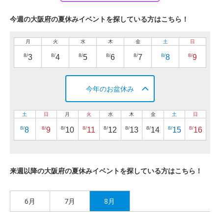
今週の大阪府の夏休みイベントを探している方はこちら！
月
火
水
木
金
土
日
8/
8/
8/
8/
8/
8/
8/
3
4
5
6
7
8
9
今年のお盆休み
土
日
月
火
水
木
金
土
日
8/
8/
8/
8/
8/
8/
8/
8/
8/
8
9
10
11
12
13
14
15
16
来週以降の大阪府の夏休みイベントを探している方はこちら！
6月
7月
8月