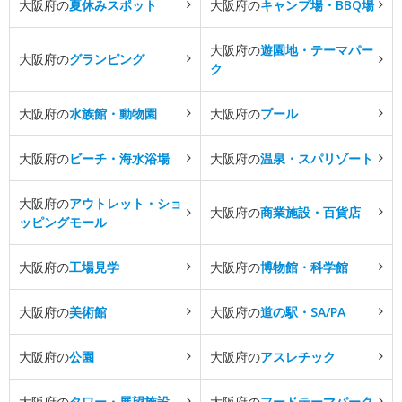
大阪府の
夏休みスポット
大阪府の
キャンプ場・BBQ場
大阪府の
遊園地・テーマパー
大阪府の
グランピング
ク
大阪府の
水族館・動物園
大阪府の
プール
大阪府の
ビーチ・海水浴場
大阪府の
温泉・スパリゾート
大阪府の
アウトレット・ショ
大阪府の
商業施設・百貨店
ッピングモール
大阪府の
工場見学
大阪府の
博物館・科学館
大阪府の
美術館
大阪府の
道の駅・SA/PA
大阪府の
公園
大阪府の
アスレチック
大阪府の
タワー・展望施設
大阪府の
フードテーマパーク