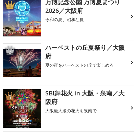
万博記念公園 万博夏まつり
1
2026／大阪府
令和の夏、昭和な夏
ハーベストの丘夏祭り／大阪
2
府
夏の夜をハーベストの丘で楽しめる
SBI舞花火 in 大阪・泉南／大
3
阪府
大阪最大級の花火を泉南で