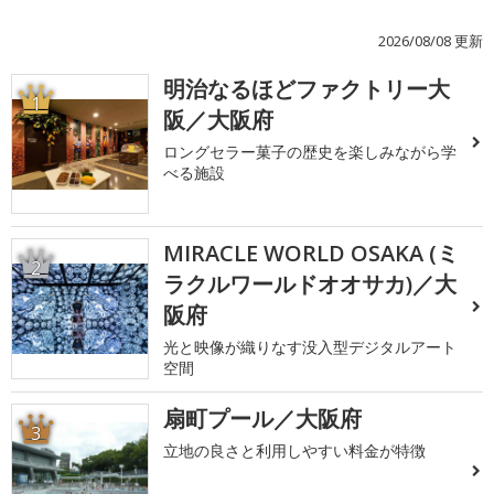
2026/08/08 更新
明治なるほどファクトリー大
1
阪／大阪府
ロングセラー菓子の歴史を楽しみながら学
べる施設
MIRACLE WORLD OSAKA (ミ
2
ラクルワールドオオサカ)／大
阪府
光と映像が織りなす没入型デジタルアート
空間
扇町プール／大阪府
3
立地の良さと利用しやすい料金が特徴