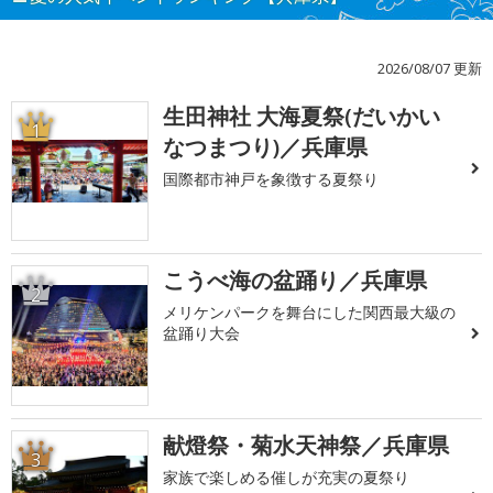
2026/08/07 更新
生田神社 大海夏祭(だいかい
1
なつまつり)／兵庫県
国際都市神戸を象徴する夏祭り
こうべ海の盆踊り／兵庫県
2
メリケンパークを舞台にした関西最大級の
盆踊り大会
献燈祭・菊水天神祭／兵庫県
3
家族で楽しめる催しが充実の夏祭り