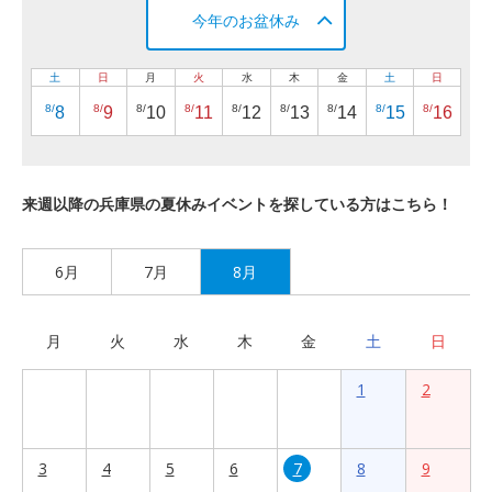
今年のお盆休み
土
日
月
火
水
木
金
土
日
8/
8/
8/
8/
8/
8/
8/
8/
8/
8
9
10
11
12
13
14
15
16
来週以降の兵庫県の夏休みイベントを探している方はこちら！
6月
7月
8月
月
火
水
木
金
土
日
1
2
3
4
5
6
7
8
9