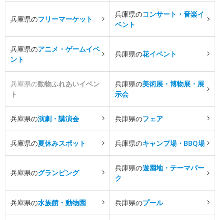
兵庫県の
コンサート・音楽イ
兵庫県の
フリーマーケット
ベント
兵庫県の
アニメ・ゲームイベ
兵庫県の
花イベント
ント
兵庫県の
動物ふれあいイベン
兵庫県の
美術展・博物展・展
ト
示会
兵庫県の
演劇・講演会
兵庫県の
フェア
兵庫県の
夏休みスポット
兵庫県の
キャンプ場・BBQ場
兵庫県の
遊園地・テーマパー
兵庫県の
グランピング
ク
兵庫県の
水族館・動物園
兵庫県の
プール