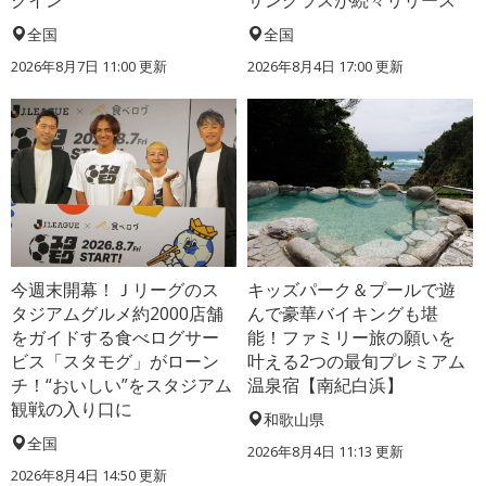
全国
全国
2026年8月7日 11:00
更新
2026年8月4日 17:00
更新
今週末開幕！Ｊリーグのス
キッズパーク＆プールで遊
タジアムグルメ約2000店舗
んで豪華バイキングも堪
をガイドする食べログサー
能！ファミリー旅の願いを
ビス「スタモグ」がローン
叶える2つの最旬プレミアム
チ！“おいしい”をスタジアム
温泉宿【南紀白浜】
観戦の入り口に
和歌山県
全国
2026年8月4日 11:13
更新
2026年8月4日 14:50
更新