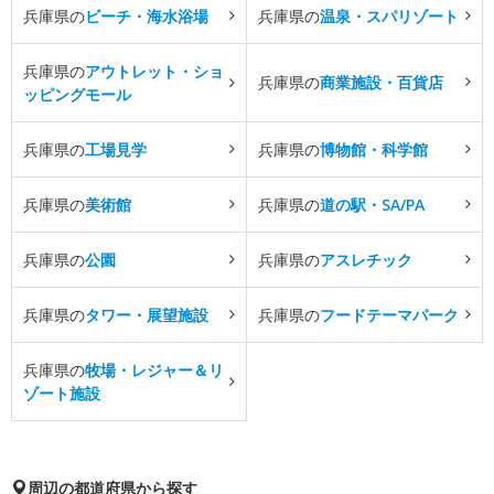
兵庫県の
ビーチ・海水浴場
兵庫県の
温泉・スパリゾート
兵庫県の
アウトレット・ショ
兵庫県の
商業施設・百貨店
ッピングモール
兵庫県の
工場見学
兵庫県の
博物館・科学館
兵庫県の
美術館
兵庫県の
道の駅・SA/PA
兵庫県の
公園
兵庫県の
アスレチック
兵庫県の
タワー・展望施設
兵庫県の
フードテーマパーク
兵庫県の
牧場・レジャー＆リ
ゾート施設
周辺の都道府県から探す