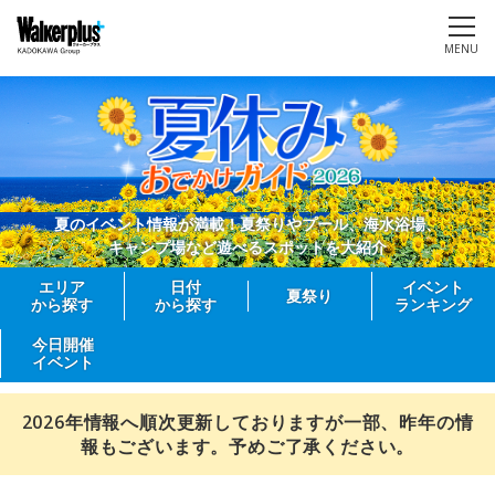
MENU
夏のイベント情報が満載！夏祭りやプール、海水浴場、
キャンプ場など遊べるスポットを大紹介
エリア
日付
イベント
夏祭り
から探す
から探す
ランキング
今日開催
イベント
2026年情報へ順次更新しておりますが一部、昨年の情
報もございます。予めご了承ください。