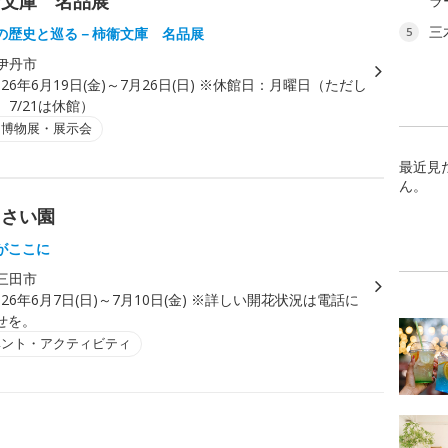
衞文庫 名品展
ラ
三
の歴史と巡る－柿衞文庫 名品展
5
伊丹市
026年6月19日(金)～7月26日(日) ※休館日：月曜日（ただし
、7/21は休館）
・博物展・展示会
最近見
ん。
じさい園
がここに
三田市
026年6月7日(日)～7月10日(金) ※詳しい開花状況は電話に
せを。
ベント・アクティビティ