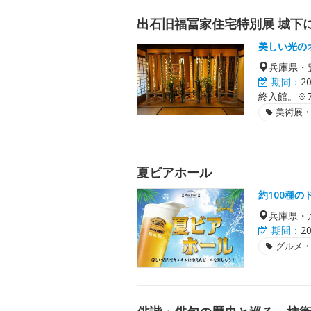
出石旧福冨家住宅特別展 城下
美しい光の
兵庫県・
期間：
2
終入館。※7
美術展
夏ビアホール
約100種の
兵庫県・
期間：
2
グルメ