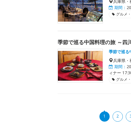
兵庫県・
期間：
2
グルメ
季節で巡る中国料理の旅 ～四
季節で巡る
兵庫県・
期間：
2
ィナー 17:
グルメ
1
2