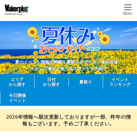
MENU
夏のイベント情報が満載！夏祭りやプール、海水浴場、
キャンプ場など遊べるスポットを大紹介
エリア
日付
イベント
夏祭り
から探す
から探す
ランキング
今日開催
イベント
2026年情報へ順次更新しておりますが一部、昨年の情
報もございます。予めご了承ください。