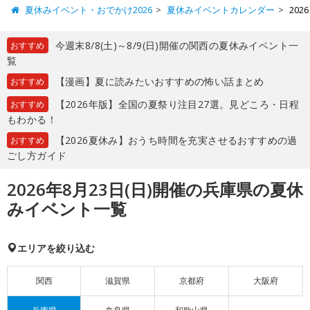
夏休みイベント・おでかけ2026
夏休みイベントカレンダー
20
今週末8/8(土)～8/9(日)開催の関西の夏休みイベント一
おすすめ
覧
【漫画】夏に読みたいおすすめの怖い話まとめ
おすすめ
【2026年版】全国の夏祭り注目27選。見どころ・日程
おすすめ
もわかる！
【2026夏休み】おうち時間を充実させるおすすめの過
おすすめ
ごし方ガイド
2026年8月23日(日)開催の兵庫県の夏休
みイベント一覧
エリアを絞り込む
関西
滋賀県
京都府
大阪府