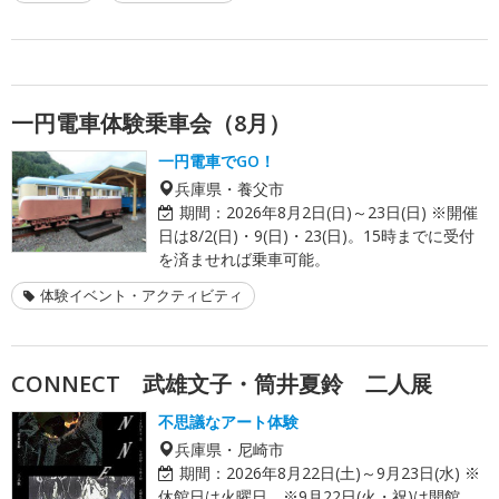
一円電車体験乗車会（8月）
一円電車でGO！
兵庫県・養父市
期間：
2026年8月2日(日)～23日(日) ※開催
日は8/2(日)・9(日)・23(日)。15時までに受付
を済ませれば乗車可能。
体験イベント・アクティビティ
CONNECT 武雄文子・筒井夏鈴 二人展
不思議なアート体験
兵庫県・尼崎市
期間：
2026年8月22日(土)～9月23日(水) ※
休館日は火曜日 ※9月22日(火・祝)は開館