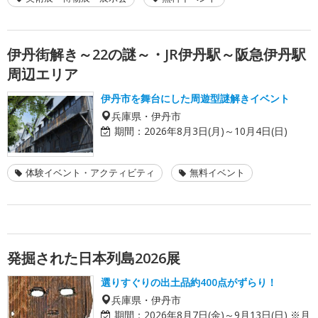
伊丹街解き～22の謎～・JR伊丹駅～阪急伊丹駅
周辺エリア
伊丹市を舞台にした周遊型謎解きイベント
兵庫県・伊丹市
期間：
2026年8月3日(月)～10月4日(日)
体験イベント・アクティビティ
無料イベント
発掘された日本列島2026展
選りすぐりの出土品約400点がずらり！
兵庫県・伊丹市
期間：
2026年8月7日(金)～9月13日(日) ※月