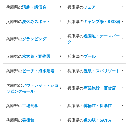
兵庫県の
演劇・講演会
兵庫県の
フェア
兵庫県の
夏休みスポット
兵庫県の
キャンプ場・BBQ場
兵庫県の
遊園地・テーマパー
兵庫県の
グランピング
ク
兵庫県の
水族館・動物園
兵庫県の
プール
兵庫県の
ビーチ・海水浴場
兵庫県の
温泉・スパリゾート
兵庫県の
アウトレット・ショ
兵庫県の
商業施設・百貨店
ッピングモール
兵庫県の
工場見学
兵庫県の
博物館・科学館
兵庫県の
美術館
兵庫県の
道の駅・SA/PA