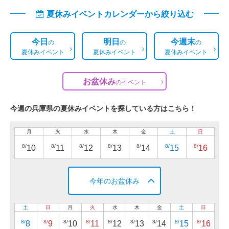
夏休みイベントカレンダーから絞り込む
今日
明日
今週末
の
の
の
夏休みイベント
夏休みイベント
夏休みイベント
お盆休み
の
イベント
今週の兵庫県の夏休みイベントを探している方はこちら！
月
火
水
木
金
土
日
8/
8/
8/
8/
8/
8/
8/
10
11
12
13
14
15
16
今年のお盆休み
土
日
月
火
水
木
金
土
日
8/
8/
8/
8/
8/
8/
8/
8/
8/
8
9
10
11
12
13
14
15
16