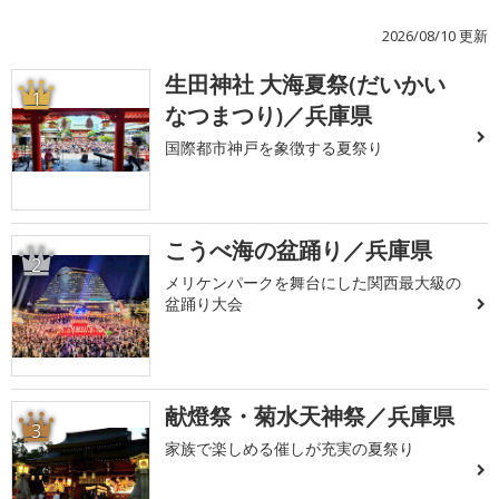
2026/08/10 更新
生田神社 大海夏祭(だいかい
1
なつまつり)／兵庫県
国際都市神戸を象徴する夏祭り
こうべ海の盆踊り／兵庫県
2
メリケンパークを舞台にした関西最大級の
盆踊り大会
献燈祭・菊水天神祭／兵庫県
3
家族で楽しめる催しが充実の夏祭り