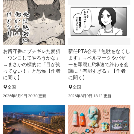
お留守番にブチギレた愛猫
新任PTA会長「無駄をなくし
「ウンコしてやろうかな」
ます」→ベルマークやバザ
→まさかの標的に「目が笑
ーを即廃止!?爆速で終わる会
ってない！」と恐怖【作者
議に「有能すぎる」【作者
に聞く】
に聞く】
全国
全国
2026年8月9日 20:30
更新
2026年8月9日 18:13
更新