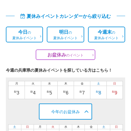
夏休みイベントカレンダーから絞り込む
今日
明日
今週末
の
の
の
夏休みイベント
夏休みイベント
夏休みイベント
お盆休み
の
イベント
今週の兵庫県の夏休みイベントを探している方はこちら！
月
火
水
木
金
土
日
8/
8/
8/
8/
8/
8/
8/
3
4
5
6
7
8
9
今年のお盆休み
土
日
月
火
水
木
金
土
日