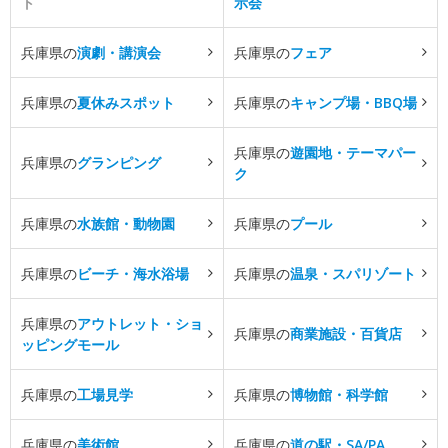
ト
示会
兵庫県の
演劇・講演会
兵庫県の
フェア
兵庫県の
夏休みスポット
兵庫県の
キャンプ場・BBQ場
兵庫県の
遊園地・テーマパー
兵庫県の
グランピング
ク
兵庫県の
水族館・動物園
兵庫県の
プール
兵庫県の
ビーチ・海水浴場
兵庫県の
温泉・スパリゾート
兵庫県の
アウトレット・ショ
兵庫県の
商業施設・百貨店
ッピングモール
兵庫県の
工場見学
兵庫県の
博物館・科学館
兵庫県の
美術館
兵庫県の
道の駅・SA/PA