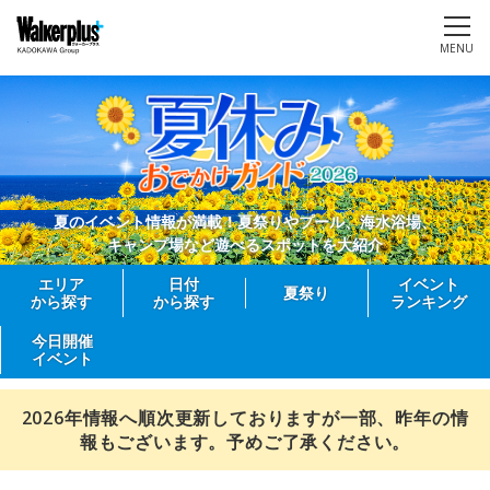
MENU
夏のイベント情報が満載！夏祭りやプール、海水浴場、
キャンプ場など遊べるスポットを大紹介
エリア
日付
イベント
夏祭り
から探す
から探す
ランキング
今日開催
イベント
2026年情報へ順次更新しておりますが一部、昨年の情
報もございます。予めご了承ください。