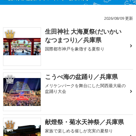
2026/08/09 更新
生田神社 大海夏祭(だいかい
1
なつまつり)／兵庫県
国際都市神戸を象徴する夏祭り
こうべ海の盆踊り／兵庫県
2
メリケンパークを舞台にした関西最大級の
盆踊り大会
献燈祭・菊水天神祭／兵庫県
3
家族で楽しめる催しが充実の夏祭り