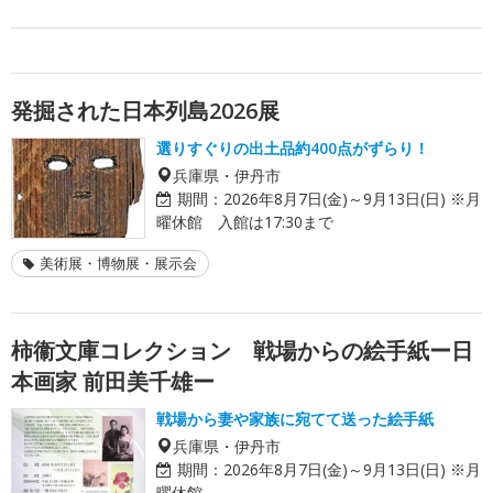
発掘された日本列島2026展
選りすぐりの出土品約400点がずらり！
兵庫県・伊丹市
期間：
2026年8月7日(金)～9月13日(日) ※月
曜休館 入館は17:30まで
美術展・博物展・展示会
柿衞文庫コレクション 戦場からの絵手紙ー日
本画家 前田美千雄ー
戦場から妻や家族に宛てて送った絵手紙
兵庫県・伊丹市
期間：
2026年8月7日(金)～9月13日(日) ※月
曜休館