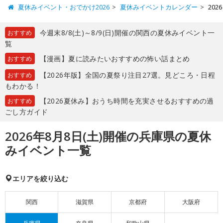
夏休みイベント・おでかけ2026
夏休みイベントカレンダー
20
今週末8/8(土)～8/9(日)開催の関西の夏休みイベント一
おすすめ
覧
【漫画】夏に読みたいおすすめの怖い話まとめ
おすすめ
【2026年版】全国の夏祭り注目27選。見どころ・日程
おすすめ
もわかる！
【2026夏休み】おうち時間を充実させるおすすめの過
おすすめ
ごし方ガイド
2026年8月8日(土)開催の兵庫県の夏休
みイベント一覧
エリアを絞り込む
関西
滋賀県
京都府
大阪府