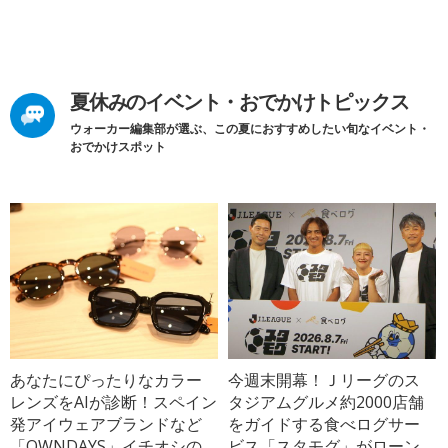
夏休みのイベント・おでかけトピックス
ウォーカー編集部が選ぶ、この夏におすすめしたい旬なイベント・
おでかけスポット
あなたにぴったりなカラー
今週末開幕！Ｊリーグのス
レンズをAIが診断！スペイン
タジアムグルメ約2000店舗
発アイウェアブランドなど
をガイドする食べログサー
「OWNDAYS」イチオシの
ビス「スタモグ」がローン