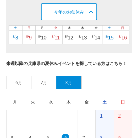
今年のお盆休み
土
日
月
火
水
木
金
土
日
8/
8/
8/
8/
8/
8/
8/
8/
8/
8
9
10
11
12
13
14
15
16
来週以降の兵庫県の夏休みイベントを探している方はこちら！
6月
7月
8月
月
火
水
木
金
土
日
1
2
3
4
5
6
7
8
9