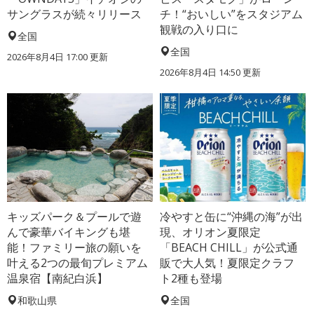
サングラスが続々リリース
チ！“おいしい”をスタジアム
観戦の入り口に
全国
全国
2026年8月4日 17:00
更新
2026年8月4日 14:50
更新
キッズパーク＆プールで遊
冷やすと缶に“沖縄の海”が出
んで豪華バイキングも堪
現、オリオン夏限定
能！ファミリー旅の願いを
「BEACH CHILL」が公式通
叶える2つの最旬プレミアム
販で大人気！夏限定クラフ
温泉宿【南紀白浜】
ト2種も登場
和歌山県
全国