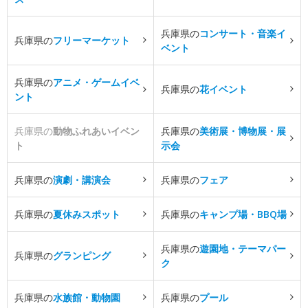
兵庫県の
コンサート・音楽イ
兵庫県の
フリーマーケット
ベント
兵庫県の
アニメ・ゲームイベ
兵庫県の
花イベント
ント
兵庫県の
動物ふれあいイベン
兵庫県の
美術展・博物展・展
ト
示会
兵庫県の
演劇・講演会
兵庫県の
フェア
兵庫県の
夏休みスポット
兵庫県の
キャンプ場・BBQ場
兵庫県の
遊園地・テーマパー
兵庫県の
グランピング
ク
兵庫県の
水族館・動物園
兵庫県の
プール