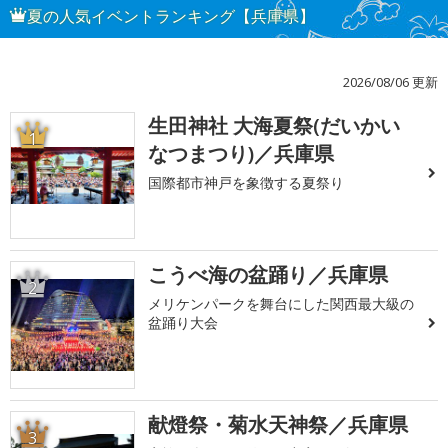
夏の人気イベントランキング【兵庫県】
2026/08/06 更新
生田神社 大海夏祭(だいかい
1
なつまつり)／兵庫県
国際都市神戸を象徴する夏祭り
こうべ海の盆踊り／兵庫県
2
メリケンパークを舞台にした関西最大級の
盆踊り大会
献燈祭・菊水天神祭／兵庫県
3