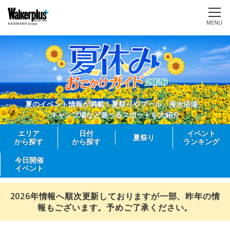
MENU
夏のイベント情報が満載！夏祭りやプール、海水浴場、
キャンプ場など遊べるスポットを大紹介
エリア
日付
イベント
夏祭り
から探す
から探す
ランキング
今日開催
イベント
2026年情報へ順次更新しておりますが一部、昨年の情
報もございます。予めご了承ください。