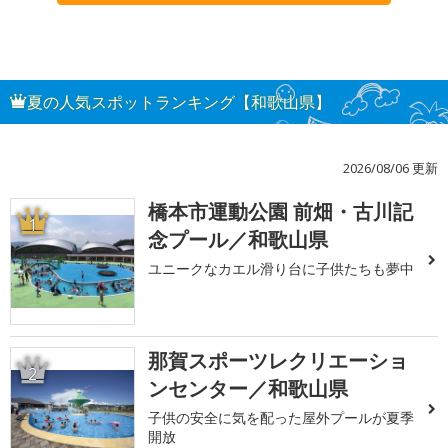
夏の人気スポットランキング【和歌山県】
2026/08/06 更新
橋本市運動公園 前畑・古川記
1
念プール／和歌山県
ユニークなカエル滑り台に子供たちも夢中
那賀スポーツレクリエーショ
2
ンセンター／和歌山県
子供の安全に気を配った屋外プールが夏季
開放