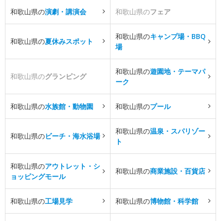
和歌山県の
演劇・講演会
和歌山県の
フェア
和歌山県の
キャンプ場・BBQ
和歌山県の
夏休みスポット
場
和歌山県の
遊園地・テーマパ
和歌山県の
グランピング
ーク
和歌山県の
水族館・動物園
和歌山県の
プール
和歌山県の
温泉・スパリゾー
和歌山県の
ビーチ・海水浴場
ト
和歌山県の
アウトレット・シ
和歌山県の
商業施設・百貨店
ョッピングモール
和歌山県の
工場見学
和歌山県の
博物館・科学館