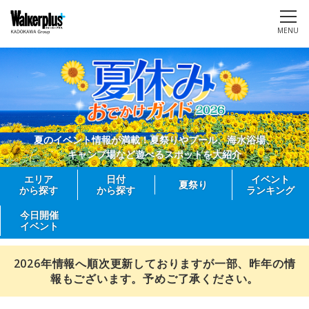
MENU
夏のイベント情報が満載！夏祭りやプール、海水浴場、
キャンプ場など遊べるスポットを大紹介
エリア
日付
イベント
夏祭り
から探す
から探す
ランキング
今日開催
イベント
2026年情報へ順次更新しておりますが一部、昨年の情
報もございます。予めご了承ください。