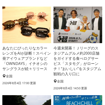
あなたにぴったりなカラー
今週末開幕！Ｊリーグのス
レンズをAIが診断！スペイン
タジアムグルメ約2000店舗
発アイウェアブランドなど
をガイドする食べログサー
「OWNDAYS」イチオシの
ビス「スタモグ」がローン
サングラスが続々リリース
チ！“おいしい”をスタジアム
観戦の入り口に
全国
全国
2026年8月4日 17:00
更新
2026年8月4日 14:50
更新