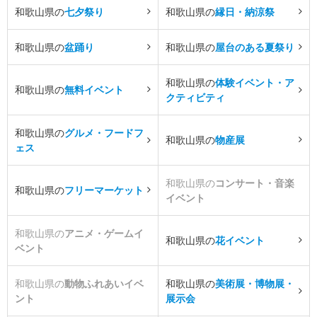
和歌山県の
七夕祭り
和歌山県の
縁日・納涼祭
和歌山県の
盆踊り
和歌山県の
屋台のある夏祭り
和歌山県の
体験イベント・ア
和歌山県の
無料イベント
クティビティ
和歌山県の
グルメ・フードフ
和歌山県の
物産展
ェス
和歌山県の
コンサート・音楽
和歌山県の
フリーマーケット
イベント
和歌山県の
アニメ・ゲームイ
和歌山県の
花イベント
ベント
和歌山県の
動物ふれあいイベ
和歌山県の
美術展・博物展・
ント
展示会