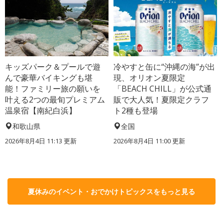
キッズパーク＆プールで遊
冷やすと缶に“沖縄の海”が出
んで豪華バイキングも堪
現、オリオン夏限定
能！ファミリー旅の願いを
「BEACH CHILL」が公式通
叶える2つの最旬プレミアム
販で大人気！夏限定クラフ
温泉宿【南紀白浜】
ト2種も登場
和歌山県
全国
2026年8月4日 11:13
更新
2026年8月4日 11:00
更新
夏休みのイベント・おでかけトピックスをもっと見る