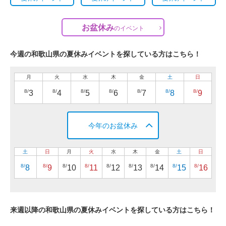
お盆休み
の
イベント
今週の和歌山県の夏休みイベントを探している方はこちら！
月
火
水
木
金
土
日
8/
8/
8/
8/
8/
8/
8/
3
4
5
6
7
8
9
今年のお盆休み
土
日
月
火
水
木
金
土
日
8/
8/
8/
8/
8/
8/
8/
8/
8/
8
9
10
11
12
13
14
15
16
来週以降の和歌山県の夏休みイベントを探している方はこちら！