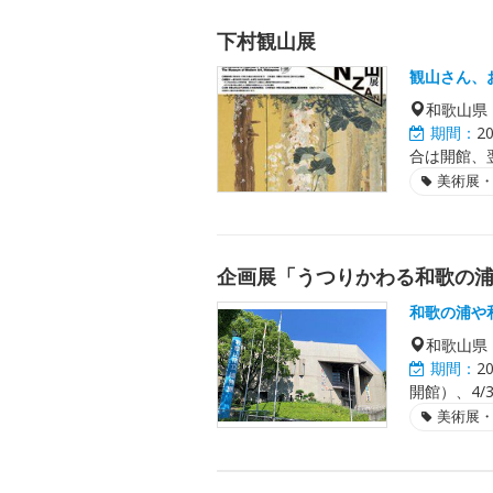
下村観山展
観山さん、
和歌山県
期間：
2
合は開館、
美術展
企画展「うつりかわる和歌の
和歌の浦や
和歌山県
期間：
2
開館）、4/3
美術展