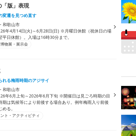
の「版」表現
の変遷を見つめ直す
・和歌山市
026年4月14日(火)～6月28日(日) ※月曜日休館（祝休日の場
翌平日休館）。入場は16時30分まで。
・博物展・展示会
城
られる梅雨時期のアジサイ
・和歌山市
026年6月上旬～2026年6月下旬 ※開催日は見ごろ時期の目
時期は気候等により前後する場合あり。例年梅雨入り前後
じめる。
ベント・アクティビティ