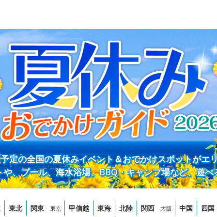
開催予定の全国の夏休みイベント＆おでかけスポットがエ
トや、プール、海水浴場、BBQ・キャンプ場など、遊べ
道
東北
関東
甲信越
東海
北陸
関西
中国
四国
東京
大阪