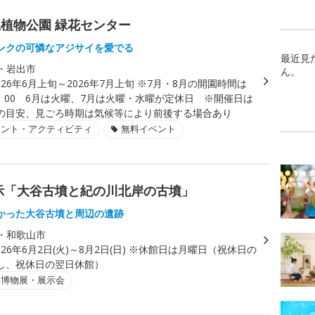
植物公園 緑花センター
ンクの可憐なアジサイを愛でる
最近見
・岩出市
ん。
026年6月上旬～2026年7月上旬 ※7月・8月の開園時間は
3：00 6月は火曜、7月は火曜・水曜が定休日 ※開催日は
の目安、見ごろ時期は気候等により前後する場合あり
ベント・アクティビティ
無料イベント
示「大谷古墳と紀の川北岸の古墳」
かった大谷古墳と周辺の遺跡
・和歌山市
026年6月2日(火)～8月2日(日) ※休館日は月曜日（祝休日の
し、祝休日の翌日休館）
・博物展・展示会