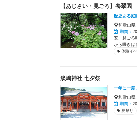
【あじさい・見ごろ】養翠園
歴史ある庭
和歌山県
期間：
2
安、見ごろ
から咲きは
体験イ
淡嶋神社 七夕祭
一年に一度
和歌山県
期間：
2
夏祭り