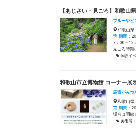
【あじさい・見ごろ】和歌山県
ブルーやピ
和歌山県
期間：
2
7：00～1
見ごろ時期
体験イ
和歌山市立博物館 コーナー展
馬冑がみつ
和歌山県
期間：
2
場合は開館
美術展