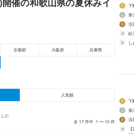
(木)開催の和歌山県の夏休みイ
下
1
第
2
涼
3
紀
4
し
5
京都府
大阪府
兵庫県
人気順
下
1
第
2
ました
涼
3
全 17 件中 1 〜 10 件
【
4