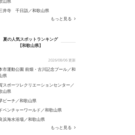
歌山県
三井寺 千日詣／和歌山県
もっと見る
夏の人気スポットランキング
【和歌山県】
2026/08/06 更新
本市運動公園 前畑・古川記念プール／和
山県
賀スポーツレクリエーションセンター／
歌山県
早ビーチ／和歌山県
ドベンチャーワールド／和歌山県
良浜海水浴場／和歌山県
もっと見る