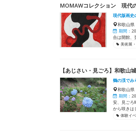
MOMAWコレクション 現代
現代版画史
和歌山県
期間：
2
合は開館、
美術展
【あじさい・見ごろ】和歌山
鶴の渓でみ
和歌山県
期間：
2
安、見ごろ
から咲きは
体験イ