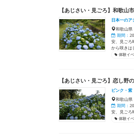
【あじさい・見ごろ】和歌山
日本一のア
和歌山県
期間：
2
安、見ごろ
から咲きは
体験イ
【あじさい・見ごろ】恋し野
ピンク・紫
和歌山県
期間：
2
安、見ごろ
体験イ