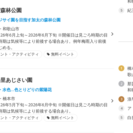
和
市森林公園
紀
5
ジサイ園を目指す加太の森林公園
・和歌山市
026年6月上旬～2026年6月下旬 ※開催日は見ごろ時期の目
時期は気候等により前後する場合あり。例年梅雨入り前後
じめる。
ベント・アクティビティ
無料イベント
橋
1
歌
の里あじさい園
那
2
・水色…色とりどりの紫陽花
和
・橋本市
浪
3
026年5月下旬～2026年6月中旬 ※開催日は見ごろ時期の目
ア
4
時期は気候等により前後する場合あり。
白
ベント・アクティビティ
無料イベント
5