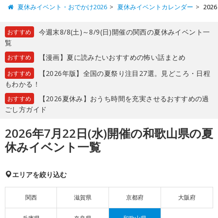
夏休みイベント・おでかけ2026
夏休みイベントカレンダー
20
今週末8/8(土)～8/9(日)開催の関西の夏休みイベント一
おすすめ
覧
【漫画】夏に読みたいおすすめの怖い話まとめ
おすすめ
【2026年版】全国の夏祭り注目27選。見どころ・日程
おすすめ
もわかる！
【2026夏休み】おうち時間を充実させるおすすめの過
おすすめ
ごし方ガイド
2026年7月22日(水)開催の和歌山県の夏
休みイベント一覧
エリアを絞り込む
関西
滋賀県
京都府
大阪府