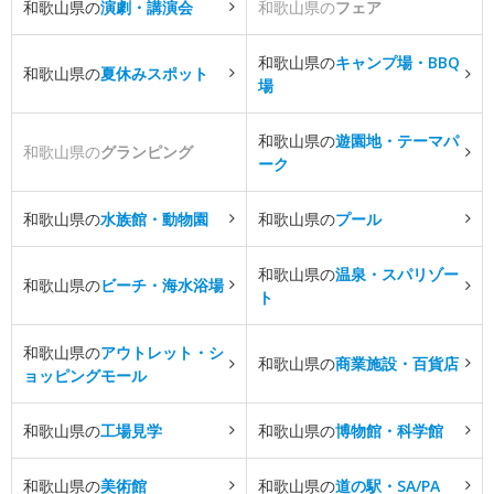
和歌山県の
演劇・講演会
和歌山県の
フェア
和歌山県の
キャンプ場・BBQ
和歌山県の
夏休みスポット
場
和歌山県の
遊園地・テーマパ
和歌山県の
グランピング
ーク
和歌山県の
水族館・動物園
和歌山県の
プール
和歌山県の
温泉・スパリゾー
和歌山県の
ビーチ・海水浴場
ト
和歌山県の
アウトレット・シ
和歌山県の
商業施設・百貨店
ョッピングモール
和歌山県の
工場見学
和歌山県の
博物館・科学館
和歌山県の
美術館
和歌山県の
道の駅・SA/PA