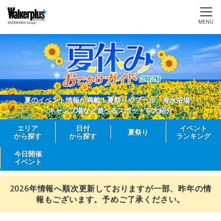
MENU
夏のイベント情報が満載！夏祭りやプール、海水浴場、
キャンプ場など遊べるスポットを大紹介
エリア
日付
イベント
夏祭り
から探す
から探す
ランキング
今日開催
イベント
2026年情報へ順次更新しておりますが一部、昨年の情
報もございます。予めご了承ください。