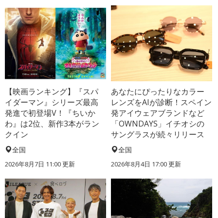
【映画ランキング】『スパ
あなたにぴったりなカラー
イダーマン』シリーズ最高
レンズをAIが診断！スペイン
発進で初登場V！『ちいか
発アイウェアブランドなど
わ』は2位、新作3本がラン
「OWNDAYS」イチオシの
クイン
サングラスが続々リリース
全国
全国
2026年8月7日 11:00
更新
2026年8月4日 17:00
更新