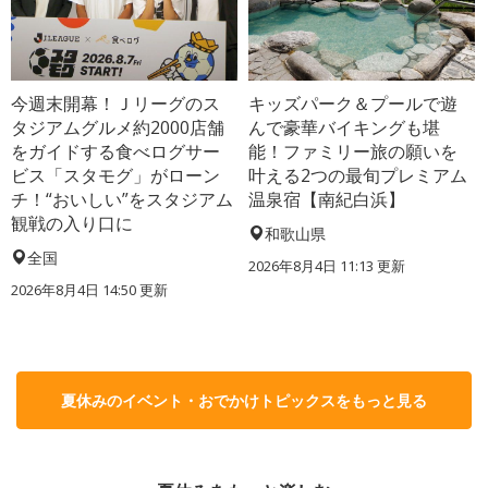
今週末開幕！Ｊリーグのス
キッズパーク＆プールで遊
タジアムグルメ約2000店舗
んで豪華バイキングも堪
をガイドする食べログサー
能！ファミリー旅の願いを
ビス「スタモグ」がローン
叶える2つの最旬プレミアム
チ！“おいしい”をスタジアム
温泉宿【南紀白浜】
観戦の入り口に
和歌山県
全国
2026年8月4日 11:13
更新
2026年8月4日 14:50
更新
夏休みのイベント・おでかけトピックスをもっと見る