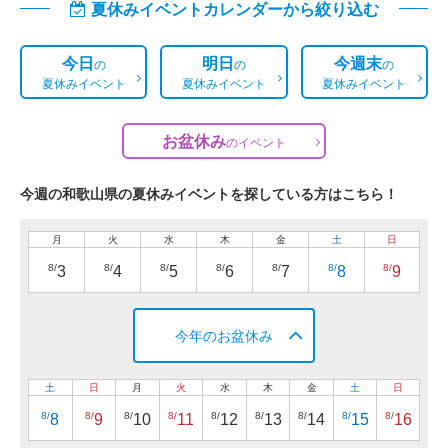
夏休みイベントカレンダーから絞り込む
今日
明日
今週末
の
の
の
夏休みイベント
夏休みイベント
夏休みイベント
お盆休み
の
イベント
今週の和歌山県の夏休みイベントを探している方はこちら！
月
火
水
木
金
土
日
8/
8/
8/
8/
8/
8/
8/
3
4
5
6
7
8
9
今年のお盆休み
土
日
月
火
水
木
金
土
日
8/
8/
8/
8/
8/
8/
8/
8/
8/
8
9
10
11
12
13
14
15
16