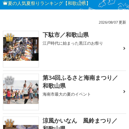
夏の人気夏祭りランキング【和歌山県】
2026/08/07 更新
下駄市／和歌山県
1
江戸時代に始まった黒江のお祭り
第34回ふるさと海南まつり／
2
和歌山県
海南市最大の夏のイベント
涼風かいなん 風鈴まつり／
3
和歌山県