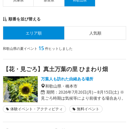
兵庫県
奈良県
和歌山県
順番を並び替える
エリア順
人気順
15
和歌山県の夏イベント
件ヒットしました
【花・見ごろ】真土万葉の里 ひまわり畑
万葉人も訪れた由緒ある場所
和歌山県・橋本市
期間：
2026年7月20日(月)～8月15日(土) ※
見ごろ時期は気候等により前後する場合あり。
体験イベント・アクティビティ
無料イベント