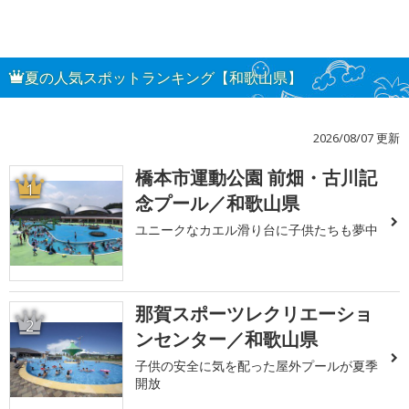
夏の人気スポットランキング【和歌山県】
2026/08/07 更新
橋本市運動公園 前畑・古川記
1
念プール／和歌山県
ユニークなカエル滑り台に子供たちも夢中
那賀スポーツレクリエーショ
2
ンセンター／和歌山県
子供の安全に気を配った屋外プールが夏季
開放