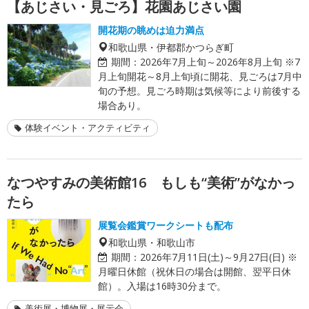
【あじさい・見ごろ】花園あじさい園
開花期の眺めは迫力満点
和歌山県・伊都郡かつらぎ町
期間：
2026年7月上旬～2026年8月上旬 ※7
月上旬開花～8月上旬頃に開花、見ごろは7月中
旬の予想。見ごろ時期は気候等により前後する
場合あり。
体験イベント・アクティビティ
なつやすみの美術館16 もしも“美術”がなかっ
たら
展覧会鑑賞ワークシートも配布
和歌山県・和歌山市
期間：
2026年7月11日(土)～9月27日(日) ※
月曜日休館（祝休日の場合は開館、翌平日休
館）。入場は16時30分まで。
美術展・博物展・展示会