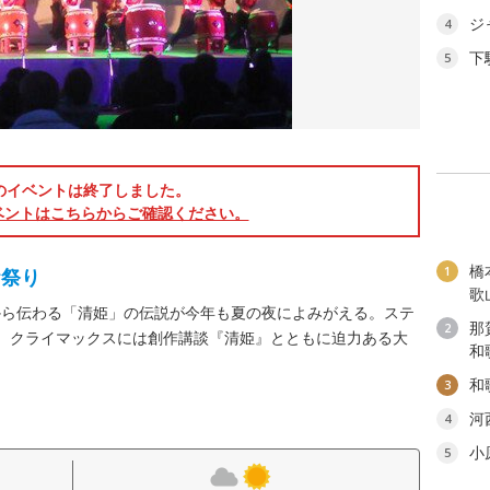
ジ
4
下
5
のイベントは終了しました。
ベントはこちらからご確認ください。
橋
1
お祭り
歌
から伝わる「清姫」の伝説が今年も夏の夜によみがえる。ステ
那
2
！ クライマックスには創作講談『清姫』とともに迫力ある大
和
和
3
河
4
小
5