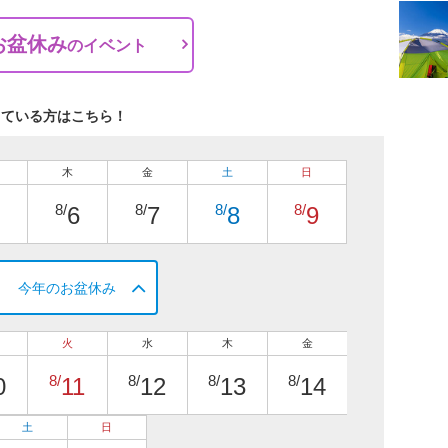
お盆休み
の
イベント
している方はこちら！
木
金
土
日
8/
8/
8/
8/
6
7
8
9
今年のお盆休み
火
水
木
金
8/
8/
8/
8/
0
11
12
13
14
土
日