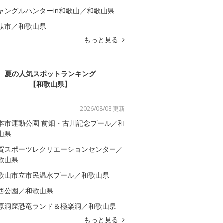
ャングルハンターin和歌山／和歌山県
駄市／和歌山県
もっと見る
夏の人気スポットランキング
【和歌山県】
2026/08/08 更新
本市運動公園 前畑・古川記念プール／和
山県
賀スポーツレクリエーションセンター／
歌山県
歌山市立市民温水プール／和歌山県
西公園／和歌山県
原洞窟恐竜ランド＆極楽洞／和歌山県
もっと見る