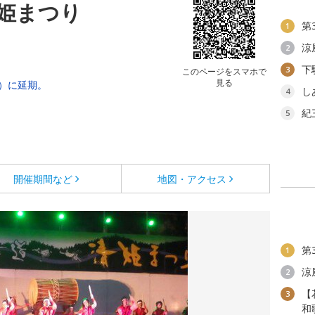
清姫まつり
第
1
涼
2
下
3
このページをスマホで
見る
日）に延期。
し
4
紀
5
開催期間など
地図・アクセス
第
1
涼
2
【
3
和