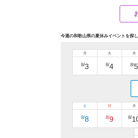
今週の和歌山県の夏休みイベントを探
月
火
水
8/
8/
8/
3
4
5
土
日
月
8/
8/
8/
8
9
1