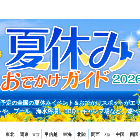
開催予定の全国の夏休みイベント＆おでかけスポットがエ
トや、プール、海水浴場、BBQ・キャンプ場など、遊べ
道
東北
関東
甲信越
東海
北陸
関西
中国
四国
東京
大阪