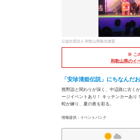
公益社団法人 和歌山県観光連盟
※ こ
和歌山県のイ
「安珍清姫伝説」にちなんだ
熊野詣と関わりが深く、中辺路に古く
ージイベントあり！ キッチンカーあり
蛇が練り、夏の夜を彩る。
情報提供：イベントバンク