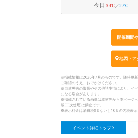
今日
34℃
／
27℃
開催期間
地図・ア
※掲載情報は2026年7月のものです。随時
ご確認のうえ、おでかけください。
※自然災害の影響やその他諸事情により、イ
になる場合があります。
※掲載されている画像は取材先から本ページ
載(二次使用)は禁止です。
※表示料金は消費税8％ないし10％の内税表示
イベント詳細
トップ