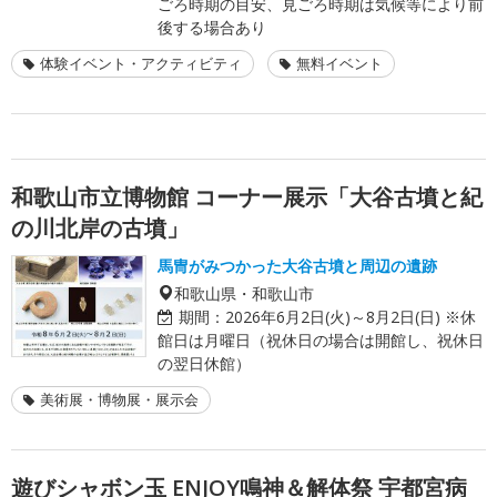
ごろ時期の目安、見ごろ時期は気候等により前
後する場合あり
体験イベント・アクティビティ
無料イベント
和歌山市立博物館 コーナー展示「大谷古墳と紀
の川北岸の古墳」
馬冑がみつかった大谷古墳と周辺の遺跡
和歌山県・和歌山市
期間：
2026年6月2日(火)～8月2日(日) ※休
館日は月曜日（祝休日の場合は開館し、祝休日
の翌日休館）
美術展・博物展・展示会
遊びシャボン玉 ENJOY鳴神＆解体祭 宇都宮病