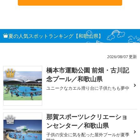
夏の人気スポットランキング【和歌山県】
2026/08/07 更新
橋本市運動公園 前畑・古川記
1
念プール／和歌山県
ユニークなカエル滑り台に子供たちも夢中
那賀スポーツレクリエーショ
2
ンセンター／和歌山県
子供の安全に気を配った屋外プールが夏季