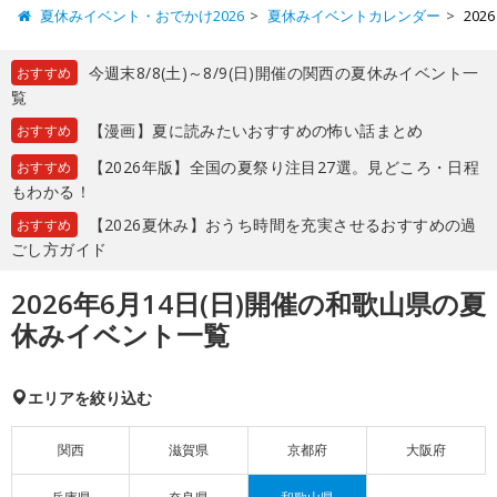
夏休みイベント・おでかけ2026
夏休みイベントカレンダー
20
今週末8/8(土)～8/9(日)開催の関西の夏休みイベント一
おすすめ
覧
【漫画】夏に読みたいおすすめの怖い話まとめ
おすすめ
【2026年版】全国の夏祭り注目27選。見どころ・日程
おすすめ
もわかる！
【2026夏休み】おうち時間を充実させるおすすめの過
おすすめ
ごし方ガイド
2026年6月14日(日)開催の和歌山県の夏
休みイベント一覧
エリアを絞り込む
関西
滋賀県
京都府
大阪府