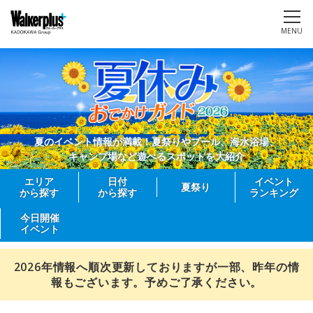
MENU
夏のイベント情報が満載！夏祭りやプール、海水浴場、
キャンプ場など遊べるスポットを大紹介
エリア
日付
イベント
夏祭り
から探す
から探す
ランキング
今日開催
イベント
2026年情報へ順次更新しておりますが一部、昨年の情
報もございます。予めご了承ください。