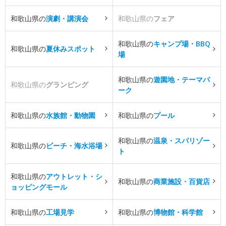
和歌山県の
演劇・講演会
和歌山県の
フェア
和歌山県の
キャンプ場・BBQ
和歌山県の
夏休みスポット
場
和歌山県の
遊園地・テーマパ
和歌山県の
グランピング
ーク
和歌山県の
水族館・動物園
和歌山県の
プール
和歌山県の
温泉・スパリゾー
和歌山県の
ビーチ・海水浴場
ト
和歌山県の
アウトレット・シ
和歌山県の
商業施設・百貨店
ョッピングモール
和歌山県の
工場見学
和歌山県の
博物館・科学館