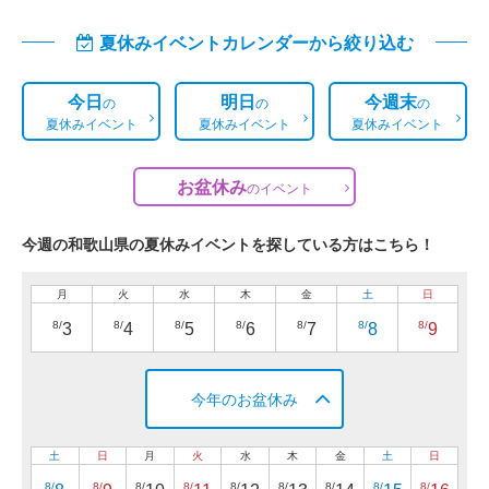
夏休みイベントカレンダーから絞り込む
今日
明日
今週末
の
の
の
夏休みイベント
夏休みイベント
夏休みイベント
お盆休み
の
イベント
今週の和歌山県の夏休みイベントを探している方はこちら！
月
火
水
木
金
土
日
8/
8/
8/
8/
8/
8/
8/
3
4
5
6
7
8
9
今年のお盆休み
土
日
月
火
水
木
金
土
日
8/
8/
8/
8/
8/
8/
8/
8/
8/