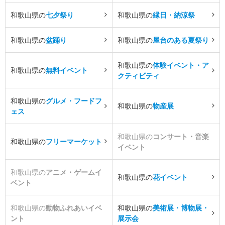
和歌山県の
七夕祭り
和歌山県の
縁日・納涼祭
和歌山県の
盆踊り
和歌山県の
屋台のある夏祭り
和歌山県の
体験イベント・ア
和歌山県の
無料イベント
クティビティ
和歌山県の
グルメ・フードフ
和歌山県の
物産展
ェス
和歌山県の
コンサート・音楽
和歌山県の
フリーマーケット
イベント
和歌山県の
アニメ・ゲームイ
和歌山県の
花イベント
ベント
和歌山県の
動物ふれあいイベ
和歌山県の
美術展・博物展・
ント
展示会