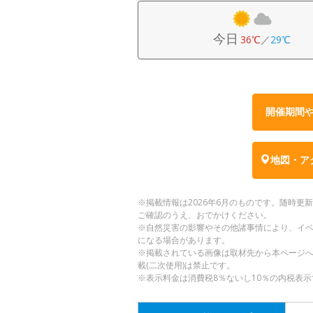
今日
36℃
／
29℃
開催期間
地図・ア
※掲載情報は2026年6月のものです。随時
ご確認のうえ、おでかけください。
※自然災害の影響やその他諸事情により、イ
になる場合があります。
※掲載されている画像は取材先から本ページ
載(二次使用)は禁止です。
※表示料金は消費税8％ないし10％の内税表示