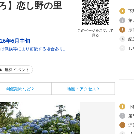
ろ】恋し野の里
下
1
第
2
涼
3
このページをスマホで
見る
紀
4
026年6月中旬
し
期は気候等により前後する場合あり。
5
無料イベント
開催期間など
地図・アクセス
下
1
第
2
涼
3