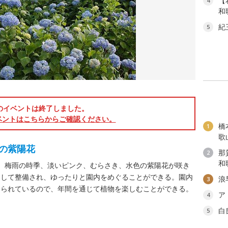
【
4
和
紀
5
のイベントは終了しました。
ベントはこちらからご確認ください。
橋
1
歌
の紫陽花
那
2
和
、梅雨の時季、淡いピンク、むらさき、水色の紫陽花が咲き
として整備され、ゆったりと園内をめぐることができる。園内
浪
3
えられているので、年間を通じて植物を楽しむことができる。
ア
4
白
5