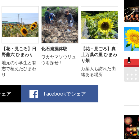
【花・見ごろ】日
化石発掘体験
【花・見ごろ】真
野藤六 ひまわり
土万葉の里 ひまわ
ワカヤマソウリュ
り畑
地元の小学生と有
ウを探せ！
志で植えたひまわ
万葉人も訪れた由
り
緒ある場所
でシェア
Facebookでシェア