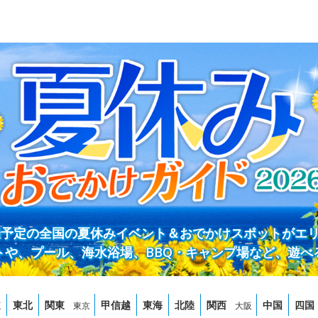
開催予定の全国の夏休みイベント＆おでかけスポットがエ
トや、プール、海水浴場、BBQ・キャンプ場など、遊べ
道
東北
関東
甲信越
東海
北陸
関西
中国
四国
東京
大阪