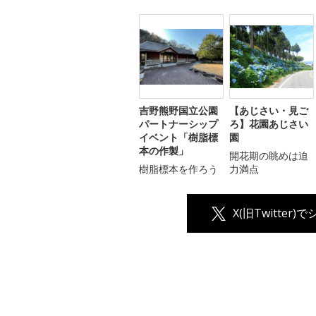
吉野熊野国立公園
【あじさい・見ご
パートナーシップ
ろ】花園あじさい
イベント「樹脂標
園
本の作製」
開花期の眺めは迫
樹脂標本を作ろう
力満点
X(旧Twitter)