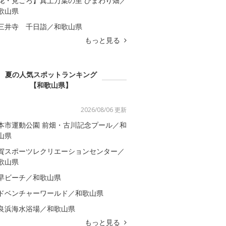
花・見ごろ】真土万葉の里 ひまわり畑／
歌山県
三井寺 千日詣／和歌山県
もっと見る
夏の人気スポットランキング
【和歌山県】
2026/08/06 更新
本市運動公園 前畑・古川記念プール／和
山県
賀スポーツレクリエーションセンター／
歌山県
早ビーチ／和歌山県
ドベンチャーワールド／和歌山県
良浜海水浴場／和歌山県
もっと見る