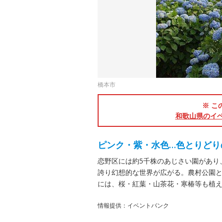
橋本市
※ こ
和歌山県のイ
ピンク・紫・水色…色とりどり
恋野区には約5千株のあじさい園があり
誇り幻想的な世界が広がる。農村公園
には、桜・紅葉・山茶花・寒椿等も植
情報提供：イベントバンク