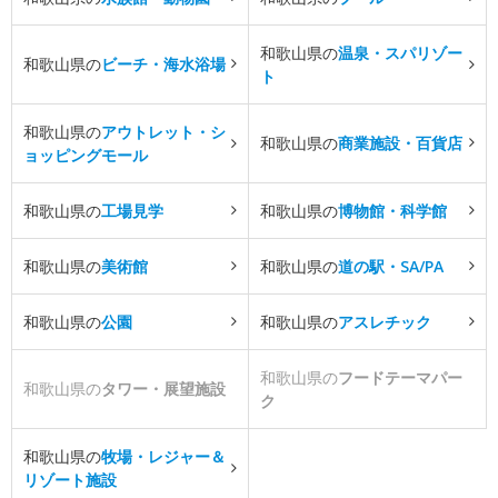
和歌山県の
温泉・スパリゾー
和歌山県の
ビーチ・海水浴場
ト
和歌山県の
アウトレット・シ
和歌山県の
商業施設・百貨店
ョッピングモール
和歌山県の
工場見学
和歌山県の
博物館・科学館
和歌山県の
美術館
和歌山県の
道の駅・SA/PA
和歌山県の
公園
和歌山県の
アスレチック
和歌山県の
フードテーマパー
和歌山県の
タワー・展望施設
ク
和歌山県の
牧場・レジャー＆
リゾート施設