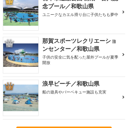
1
念プール／和歌山県
ユニークなカエル滑り台に子供たちも夢中
那賀スポーツレクリエーショ
2
ンセンター／和歌山県
子供の安全に気を配った屋外プールが夏季
開放
浪早ビーチ／和歌山県
3
船の遊具やバーベキュー施設も充実