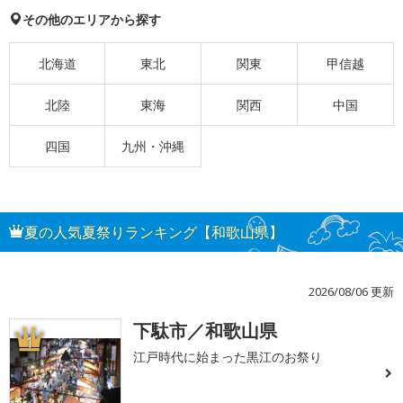
その他のエリアから探す
北海道
東北
関東
甲信越
北陸
東海
関西
中国
四国
九州・沖縄
夏の人気夏祭りランキング【和歌山県】
2026/08/06 更新
下駄市／和歌山県
1
江戸時代に始まった黒江のお祭り