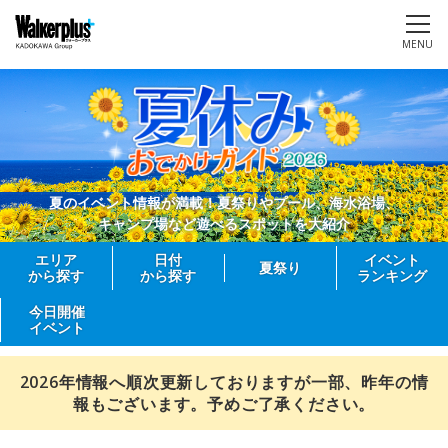
MENU
夏のイベント情報が満載！夏祭りやプール、海水浴場、
キャンプ場など遊べるスポットを大紹介
エリア
日付
イベント
夏祭り
から探す
から探す
ランキング
今日開催
イベント
2026年情報へ順次更新しておりますが一部、昨年の情
報もございます。予めご了承ください。