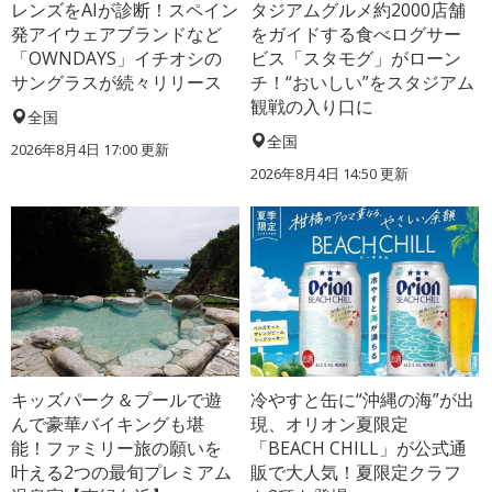
レンズをAIが診断！スペイン
タジアムグルメ約2000店舗
発アイウェアブランドなど
をガイドする食べログサー
「OWNDAYS」イチオシの
ビス「スタモグ」がローン
サングラスが続々リリース
チ！“おいしい”をスタジアム
観戦の入り口に
全国
全国
2026年8月4日 17:00
更新
2026年8月4日 14:50
更新
キッズパーク＆プールで遊
冷やすと缶に“沖縄の海”が出
んで豪華バイキングも堪
現、オリオン夏限定
能！ファミリー旅の願いを
「BEACH CHILL」が公式通
叶える2つの最旬プレミアム
販で大人気！夏限定クラフ