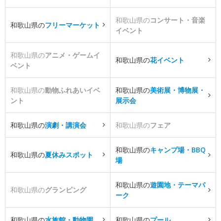
和歌山県の
コンサート・音楽
和歌山県の
フリーマーケット
イベント
和歌山県の
アニメ・ゲームイ
和歌山県の
花イベント
ベント
和歌山県の
動物ふれあいイベ
和歌山県の
美術展・博物展・
ント
展示会
和歌山県の
演劇・講演会
和歌山県の
フェア
和歌山県の
キャンプ場・BBQ
和歌山県の
夏休みスポット
場
和歌山県の
遊園地・テーマパ
和歌山県の
グランピング
ーク
和歌山県の
水族館・動物園
和歌山県の
プール