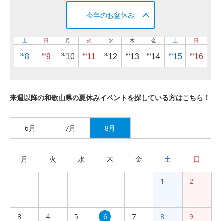
今年のお盆休み
土
日
月
火
水
木
金
土
日
8/
8/
8/
8/
8/
8/
8/
8/
8/
8
9
10
11
12
13
14
15
16
来週以降の和歌山県の夏休みイベントを探している方はこちら！
6月
7月
8月
月
火
水
木
金
土
日
1
2
3
4
5
6
7
8
9