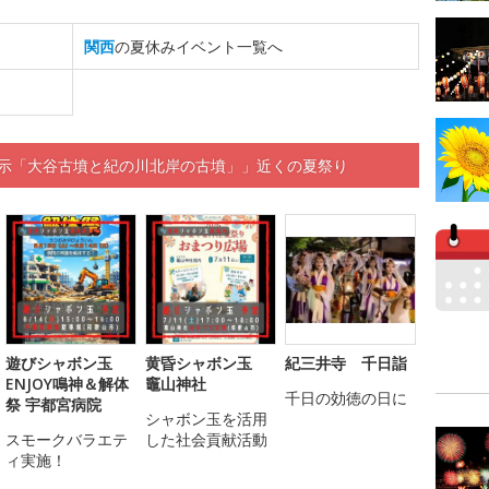
関西
の夏休みイベント一覧へ
展示「大谷古墳と紀の川北岸の古墳」」近くの夏祭り
遊びシャボン玉
黄昏シャボン玉
紀三井寺 千日詣
ENJOY鳴神＆解体
竈山神社
千日の効徳の日に
祭 宇都宮病院
シャボン玉を活用
スモークバラエテ
した社会貢献活動
ィ実施！