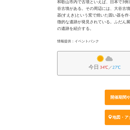
和歌山市内で古墳といえば、日本で3例
谷古墳がある。その周辺には、大谷古墳
器(すえき)という窯で焼いた固い器を作
徴的な遺跡が発見されている。ふだん
の遺跡を紹介する。
情報提供：イベントバンク
今日
34℃
／
27℃
開催期間
地図・ア