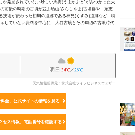
しか発見されていない珍しい馬冑(うまかぶと)がみつかった大
の前後の時期の古墳が並ぶ晒山(さらしやま)古墳群や、須恵
る技術が伝わった初期の遺跡である楠見(くすみ)遺跡など、特
展示していない資料を中心に、大谷古墳とその周辺の古墳時代
明日
34℃
／
26℃
天気情報提供元：株式会社ライフビジネスウェザー
や料金、公式サイトの
情報を見る
クセス情報、電話番号を確認する