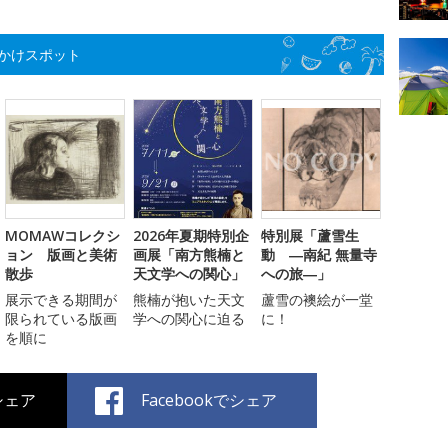
かけスポット
MOMAWコレクシ
2026年夏期特別企
特別展「蘆雪生
ョン 版画と美術
画展「南方熊楠と
動 ―南紀 無量寺
散歩
天文学への関心」
への旅―」
展示できる期間が
熊楠が抱いた天文
蘆雪の襖絵が一堂
限られている版画
学への関心に迫る
に！
を順に
でシェア
Facebookでシェア