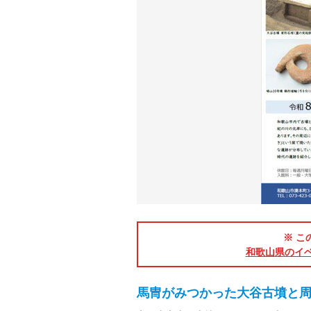
※ こ
和歌山県のイ
馬冑がみつかった大谷古墳と