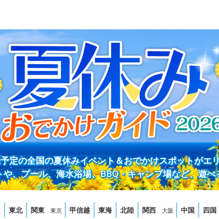
開催予定の全国の夏休みイベント＆おでかけスポットがエ
トや、プール、海水浴場、BBQ・キャンプ場など、遊べ
道
東北
関東
甲信越
東海
北陸
関西
中国
四国
東京
大阪