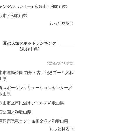
ャングルハンターin和歌山／和歌山県
駄市／和歌山県
もっと見る
夏の人気スポットランキング
【和歌山県】
2026/08/08 更新
本市運動公園 前畑・古川記念プール／和
山県
賀スポーツレクリエーションセンター／
歌山県
歌山市立市民温水プール／和歌山県
西公園／和歌山県
原洞窟恐竜ランド＆極楽洞／和歌山県
もっと見る