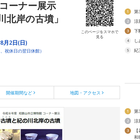
 コーナー展示
第
1
川北岸の古墳」
涼
2
下
3
このページをスマホで
見る
し
4
～8月2日(日)
紀
し、祝休日の翌日休館）
5
開催期間など
地図・アクセス
第
1
涼
2
【
3
和