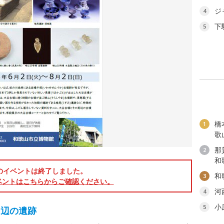
ジ
4
下
5
橋
1
歌
那
2
和
のイベントは終了しました。
和
3
ベントはこちらからご確認ください。
河
4
小
5
周辺の遺跡