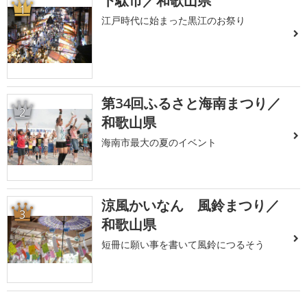
下駄市／和歌山県
1
江戸時代に始まった黒江のお祭り
第34回ふるさと海南まつり／
2
和歌山県
海南市最大の夏のイベント
涼風かいなん 風鈴まつり／
3
和歌山県
短冊に願い事を書いて風鈴につるそう