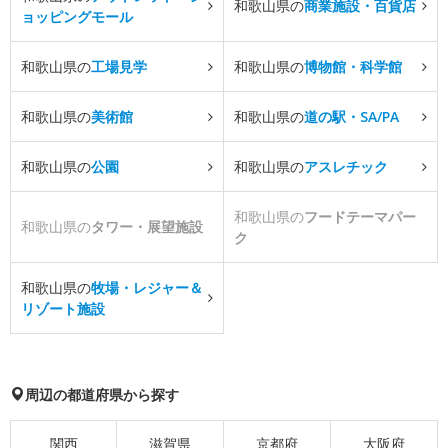
和歌山県の
商業施設・百貨店
ョッピングモール
和歌山県の
工場見学
和歌山県の
博物館・科学館
和歌山県の
美術館
和歌山県の
道の駅・SA/PA
和歌山県の
公園
和歌山県の
アスレチック
和歌山県の
フードテーマパー
和歌山県の
タワー・展望施設
ク
和歌山県の
牧場・レジャー＆
リゾート施設
周辺の都道府県から探す
関西
滋賀県
京都府
大阪府