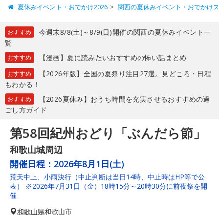
夏休みイベント・おでかけ2026
関西の夏休みイベント・おでかけ
今週末8/8(土)～8/9(日)開催の関西の夏休みイベント一
おすすめ
覧
【漫画】夏に読みたいおすすめの怖い話まとめ
おすすめ
【2026年版】全国の夏祭り注目27選。見どころ・日程
おすすめ
もわかる！
【2026夏休み】おうち時間を充実させるおすすめの過
おすすめ
ごし方ガイド
第58回紀州おどり「ぶんだら節」
和歌山城周辺
開催日程：
2026年8月1日(土)
荒天中止、小雨決行（中止判断は当日14時、中止時はHP等で公
表） ※2026年7月31日（金）18時15分～20時30分に前夜祭を開
催
和歌山県
和歌山市