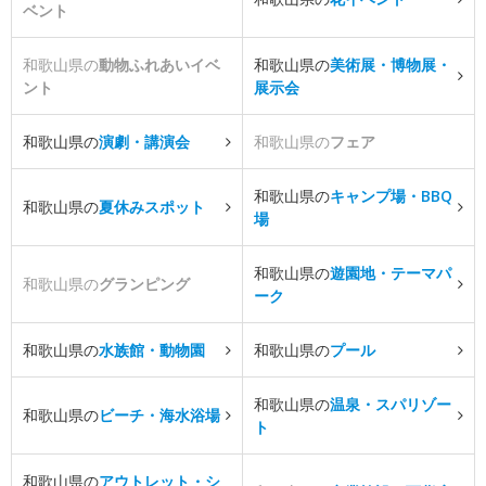
ベント
和歌山県の
動物ふれあいイベ
和歌山県の
美術展・博物展・
ント
展示会
和歌山県の
演劇・講演会
和歌山県の
フェア
和歌山県の
キャンプ場・BBQ
和歌山県の
夏休みスポット
場
和歌山県の
遊園地・テーマパ
和歌山県の
グランピング
ーク
和歌山県の
水族館・動物園
和歌山県の
プール
和歌山県の
温泉・スパリゾー
和歌山県の
ビーチ・海水浴場
ト
和歌山県の
アウトレット・シ