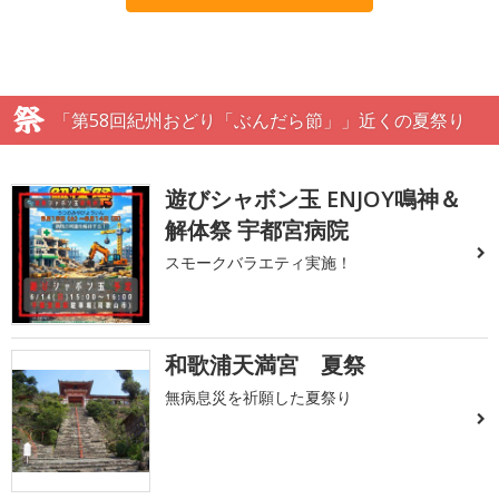
「第58回紀州おどり「ぶんだら節」」近くの夏祭り
遊びシャボン玉 ENJOY鳴神＆
解体祭 宇都宮病院
スモークバラエティ実施！
和歌浦天満宮 夏祭
無病息災を祈願した夏祭り