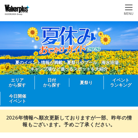
MENU
夏のイベント情報が満載！夏祭りやプール、海水浴場、
キャンプ場など遊べるスポットを大紹介
エリア
日付
イベント
夏祭り
から探す
から探す
ランキング
今日開催
イベント
2026年情報へ順次更新しておりますが一部、昨年の情
報もございます。予めご了承ください。