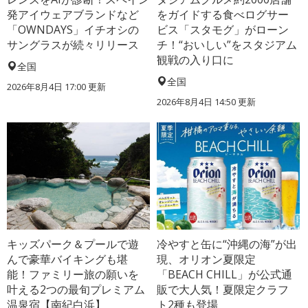
発アイウェアブランドなど
をガイドする食べログサー
「OWNDAYS」イチオシの
ビス「スタモグ」がローン
サングラスが続々リリース
チ！“おいしい”をスタジアム
観戦の入り口に
全国
全国
2026年8月4日 17:00
更新
2026年8月4日 14:50
更新
キッズパーク＆プールで遊
冷やすと缶に“沖縄の海”が出
んで豪華バイキングも堪
現、オリオン夏限定
能！ファミリー旅の願いを
「BEACH CHILL」が公式通
叶える2つの最旬プレミアム
販で大人気！夏限定クラフ
温泉宿【南紀白浜】
ト2種も登場