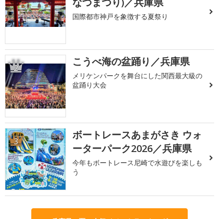
なつまつり)／兵庫県
国際都市神戸を象徴する夏祭り
こうべ海の盆踊り／兵庫県
2
メリケンパークを舞台にした関西最大級の
盆踊り大会
ボートレースあまがさき ウォ
3
ーターパーク2026／兵庫県
今年もボートレース尼崎で水遊びを楽しも
う