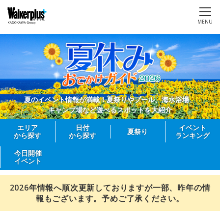
MENU
夏のイベント情報が満載！夏祭りやプール、海水浴場、
キャンプ場など遊べるスポットを大紹介
エリア
日付
イベント
夏祭り
から探す
から探す
ランキング
今日開催
イベント
2026年情報へ順次更新しておりますが一部、昨年の情
報もございます。予めご了承ください。