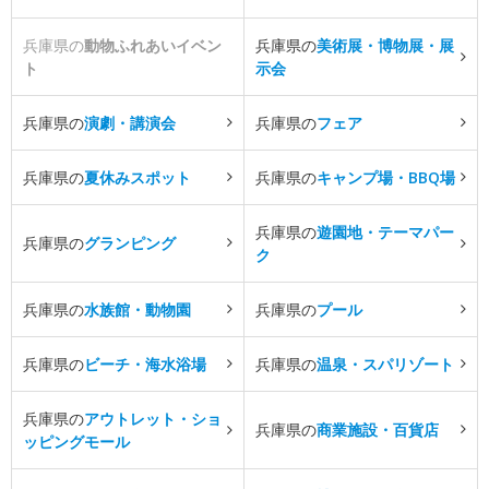
兵庫県の
動物ふれあいイベン
兵庫県の
美術展・博物展・展
ト
示会
兵庫県の
演劇・講演会
兵庫県の
フェア
兵庫県の
夏休みスポット
兵庫県の
キャンプ場・BBQ場
兵庫県の
遊園地・テーマパー
兵庫県の
グランピング
ク
兵庫県の
水族館・動物園
兵庫県の
プール
兵庫県の
ビーチ・海水浴場
兵庫県の
温泉・スパリゾート
兵庫県の
アウトレット・ショ
兵庫県の
商業施設・百貨店
ッピングモール