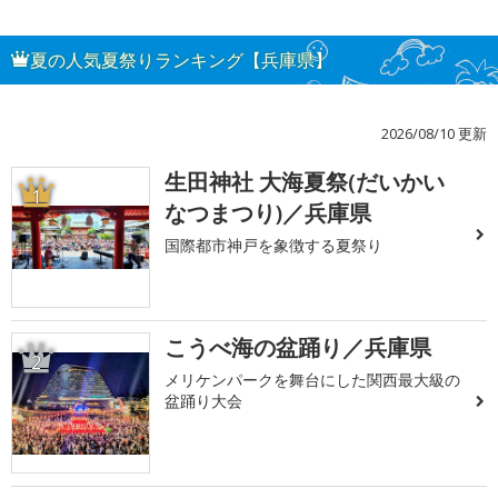
夏の人気夏祭りランキング【兵庫県】
2026/08/10 更新
生田神社 大海夏祭(だいかい
1
なつまつり)／兵庫県
国際都市神戸を象徴する夏祭り
こうべ海の盆踊り／兵庫県
2
メリケンパークを舞台にした関西最大級の
盆踊り大会