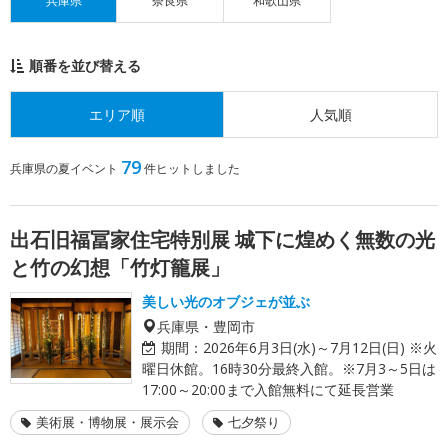
兵庫県
奈良県
和歌山県
順番を並び替える
エリア順
人気順
79
兵庫県の夏イベント
件ヒットしました
出石旧福冨家住宅特別展 城下に煌めく無数の光
と竹の幻想「竹灯籠展」
美しい光のオブジェが並ぶ
兵庫県・豊岡市
期間：
2026年6月3日(水)～7月12日(日) ※火
曜日休館。16時30分最終入館。※7月3～5日は
17:00～20:00まで入館無料にて延長営業
美術展・博物展・展示会
七夕祭り