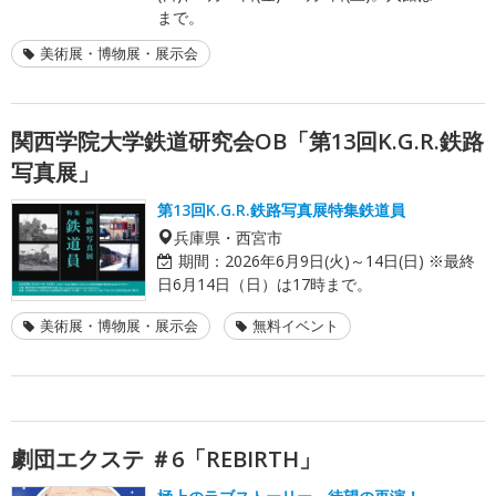
まで。
美術展・博物展・展示会
関西学院大学鉄道研究会OB「第13回K.G.R.鉄路
写真展」
第13回K.G.R.鉄路写真展特集鉄道員
兵庫県・西宮市
期間：
2026年6月9日(火)～14日(日) ※最終
日6月14日（日）は17時まで。
美術展・博物展・展示会
無料イベント
劇団エクステ ＃6「REBIRTH」