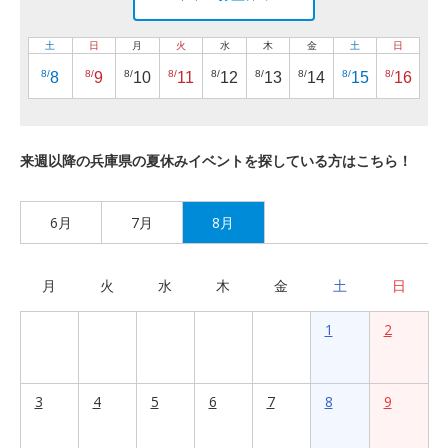
土
日
月
火
水
木
金
土
日
8/
8/
8/
8/
8/
8/
8/
8/
8/
8
9
10
11
12
13
14
15
16
来週以降の兵庫県の夏休みイベントを探している方はこちら！
6月
7月
8月
月
火
水
木
金
土
日
1
2
3
4
5
6
7
8
9