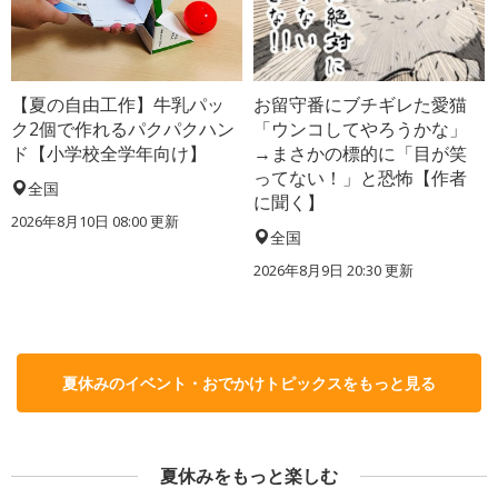
【夏の自由工作】牛乳パッ
お留守番にブチギレた愛猫
ク2個で作れるパクパクハン
「ウンコしてやろうかな」
ド【小学校全学年向け】
→まさかの標的に「目が笑
ってない！」と恐怖【作者
全国
に聞く】
2026年8月10日 08:00
更新
全国
2026年8月9日 20:30
更新
夏休みのイベント・おでかけトピックスをもっと見る
夏休みをもっと楽しむ