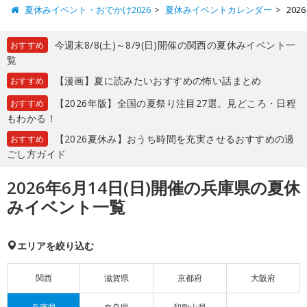
夏休みイベント・おでかけ2026
夏休みイベントカレンダー
20
今週末8/8(土)～8/9(日)開催の関西の夏休みイベント一
おすすめ
覧
【漫画】夏に読みたいおすすめの怖い話まとめ
おすすめ
【2026年版】全国の夏祭り注目27選。見どころ・日程
おすすめ
もわかる！
【2026夏休み】おうち時間を充実させるおすすめの過
おすすめ
ごし方ガイド
2026年6月14日(日)開催の兵庫県の夏休
みイベント一覧
エリアを絞り込む
関西
滋賀県
京都府
大阪府