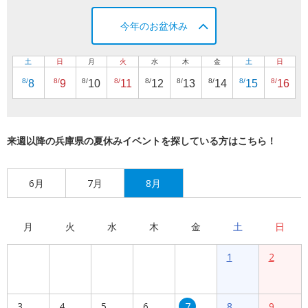
今年のお盆休み
土
日
月
火
水
木
金
土
日
8/
8/
8/
8/
8/
8/
8/
8/
8/
8
9
10
11
12
13
14
15
16
来週以降の兵庫県の夏休みイベントを探している方はこちら！
6月
7月
8月
月
火
水
木
金
土
日
1
2
3
4
5
6
7
8
9