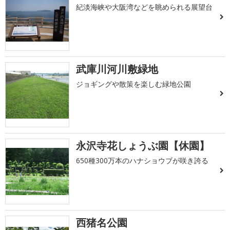
紀淡海峡や大阪湾などを眺められる展望台
武庫川河川敷緑地
ジョギングや散策を楽しむ緑地公園
永沢寺花しょうぶ園【休園】
650種300万本のハナショウブが咲き誇る
西猪名公園