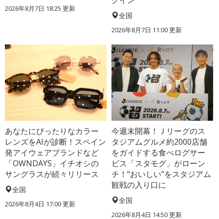
クイン
2026年8月7日 18:25
更新
全国
2026年8月7日 11:00
更新
あなたにぴったりなカラー
今週末開幕！Ｊリーグのス
レンズをAIが診断！スペイン
タジアムグルメ約2000店舗
発アイウェアブランドなど
をガイドする食べログサー
「OWNDAYS」イチオシの
ビス「スタモグ」がローン
サングラスが続々リリース
チ！“おいしい”をスタジアム
観戦の入り口に
全国
全国
2026年8月4日 17:00
更新
2026年8月4日 14:50
更新