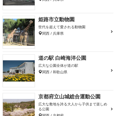
姫路市立動物園
世代を超えて愛される動物園
関西 / 兵庫県
道の駅 白崎海洋公園
広大な公園全体が道の駅
関西 / 和歌山県
京都府立山城総合運動公園
広大な敷地を誇る大人から子供まで楽しめ
る公園
関西 / 京都府