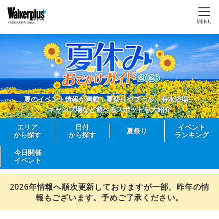
MENU
夏のイベント情報が満載！夏祭りやプール、海水浴場、
キャンプ場など遊べるスポットを大紹介
エリア
日付
イベント
夏祭り
から探す
から探す
ランキング
今日開催
イベント
2026年情報へ順次更新しておりますが一部、昨年の情
報もございます。予めご了承ください。