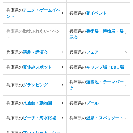
兵庫県の
アニメ・ゲームイベ
兵庫県の
花イベント
ント
兵庫県の
動物ふれあいイベン
兵庫県の
美術展・博物展・展
ト
示会
兵庫県の
演劇・講演会
兵庫県の
フェア
兵庫県の
夏休みスポット
兵庫県の
キャンプ場・BBQ場
兵庫県の
遊園地・テーマパー
兵庫県の
グランピング
ク
兵庫県の
水族館・動物園
兵庫県の
プール
兵庫県の
ビーチ・海水浴場
兵庫県の
温泉・スパリゾート
兵庫県の
アウトレット・ショ