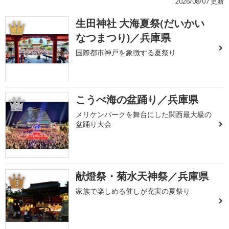
2026/08/07 更新
生田神社 大海夏祭(だいかい
1
なつまつり)／兵庫県
国際都市神戸を象徴する夏祭り
こうべ海の盆踊り／兵庫県
2
メリケンパークを舞台にした関西最大級の
盆踊り大会
献燈祭・菊水天神祭／兵庫県
3
家族で楽しめる催しが充実の夏祭り