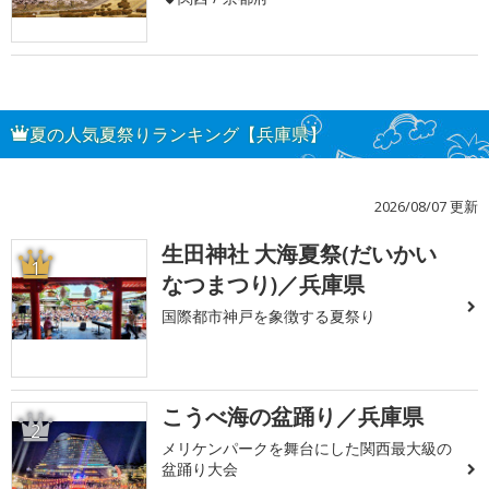
夏の人気夏祭りランキング【兵庫県】
2026/08/07 更新
生田神社 大海夏祭(だいかい
1
なつまつり)／兵庫県
国際都市神戸を象徴する夏祭り
こうべ海の盆踊り／兵庫県
2
メリケンパークを舞台にした関西最大級の
盆踊り大会