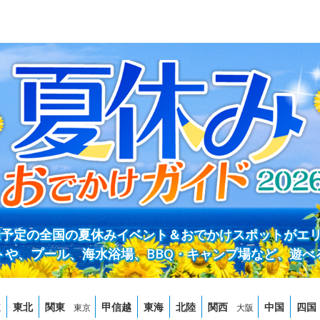
開催予定の全国の夏休みイベント＆おでかけスポットがエ
トや、プール、海水浴場、BBQ・キャンプ場など、遊べ
道
東北
関東
甲信越
東海
北陸
関西
中国
四国
東京
大阪