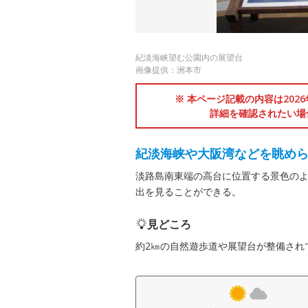
紀淡海峡望む公園内の展望台
画像提供：洲本市
※ 本ページ記載の内容は202
詳細を確認されたい場
紀淡海峡や大阪湾などを眺め
淡路島南東端の高台に位置する景色の
出を見ることができる。
見どころ
約2㎞の自然遊歩道や展望台が整備され