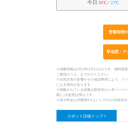
今日
35℃
／
27℃
営業時間
地図・ア
※掲載情報は2024年3月のものです。随時
ご確認のうえ、おでかけください。
※自然災害の影響やその他諸事情により、イ
になる場合があります。
※掲載されている画像は取材先から本ページ
載(二次使用)は禁止です。
※表示料金は消費税8％ないし10％の内税表示
スポット詳細
トップ