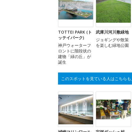
TOTTEI PARK (ト
武庫川河川敷緑地
ッテイパーク)
ジョギングや散策
神戸ウォーターフ
を楽しむ緑地公園
ロントに階段状の
建物「緑の丘」が
誕生
このスポットを見ている人はこちらも
城崎マリンワール
宝塚ダッシュ村