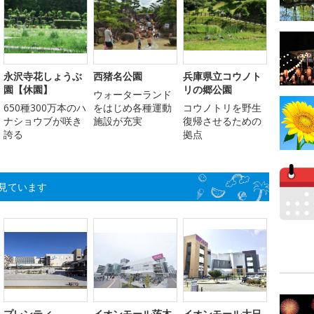
永沢寺花しょうぶ
西猪名公園
兵庫県立コウノト
園【休園】
リの郷公園
ウォーターランド
650種300万本のハ
をはじめ各種運動
コウノトリを野生
ナショウブが咲き
施設が充実
復帰させるための
誇る
拠点
見ています
プレンティ
イオンモール茨木
イオンモール大日