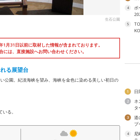
ボ
4
2
生石公園
T
5
K
6年1月31日以前に取材した情報が含まれております。
合には、直接施設へお問い合わせください。
られる展望台
よい公園。紀淡海峡を望み、海峡を金色に染める美しい初日の
日
1
ネ
2
タ
ている。
道
3
プ
尼
4