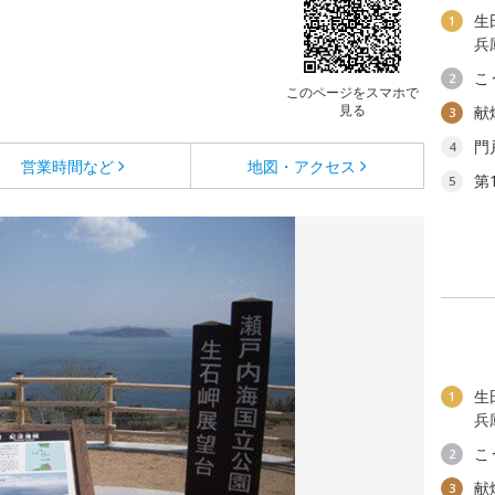
生
1
兵
こ
2
このページをスマホで
見る
献
3
門
4
営業時間など
地図・アクセス
第
5
生
1
兵
こ
2
献
3