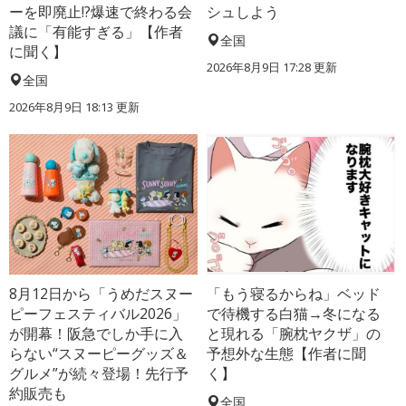
ーを即廃止!?爆速で終わる会
シュしよう
議に「有能すぎる」【作者
全国
に聞く】
2026年8月9日 17:28
更新
全国
2026年8月9日 18:13
更新
8月12日から「うめだスヌー
「もう寝るからね」ベッド
ピーフェスティバル2026」
で待機する白猫→冬になる
が開幕！阪急でしか手に入
と現れる「腕枕ヤクザ」の
らない“スヌーピーグッズ＆
予想外な生態【作者に聞
グルメ”が続々登場！先行予
く】
約販売も
全国