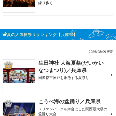
練り歩く
夏の人気夏祭りランキング【兵庫県】
2026/08/09 更新
生田神社 大海夏祭(だいかい
1
なつまつり)／兵庫県
国際都市神戸を象徴する夏祭り
こうべ海の盆踊り／兵庫県
2
メリケンパークを舞台にした関西最大級の
盆踊り大会