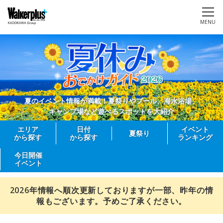
MENU
夏のイベント情報が満載！夏祭りやプール、海水浴場、
キャンプ場など遊べるスポットを大紹介
エリア
日付
イベント
夏祭り
から探す
から探す
ランキング
今日開催
イベント
2026年情報へ順次更新しておりますが一部、昨年の情
報もございます。予めご了承ください。