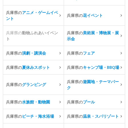
兵庫県の
アニメ・ゲームイベ
兵庫県の
花イベント
ント
兵庫県の
動物ふれあいイベン
兵庫県の
美術展・博物展・展
ト
示会
兵庫県の
演劇・講演会
兵庫県の
フェア
兵庫県の
夏休みスポット
兵庫県の
キャンプ場・BBQ場
兵庫県の
遊園地・テーマパー
兵庫県の
グランピング
ク
兵庫県の
水族館・動物園
兵庫県の
プール
兵庫県の
ビーチ・海水浴場
兵庫県の
温泉・スパリゾート