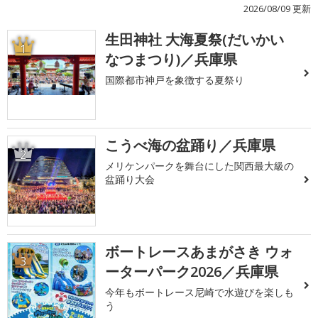
2026/08/09 更新
生田神社 大海夏祭(だいかい
1
なつまつり)／兵庫県
国際都市神戸を象徴する夏祭り
こうべ海の盆踊り／兵庫県
2
メリケンパークを舞台にした関西最大級の
盆踊り大会
ボートレースあまがさき ウォ
3
ーターパーク2026／兵庫県
今年もボートレース尼崎で水遊びを楽しも
う