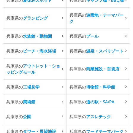
兵庫県の
夏休みスポット
兵庫県の
キャンプ場・BBQ場
兵庫県の
遊園地・テーマパー
兵庫県の
グランピング
ク
兵庫県の
水族館・動物園
兵庫県の
プール
兵庫県の
ビーチ・海水浴場
兵庫県の
温泉・スパリゾート
兵庫県の
アウトレット・ショ
兵庫県の
商業施設・百貨店
ッピングモール
兵庫県の
工場見学
兵庫県の
博物館・科学館
兵庫県の
美術館
兵庫県の
道の駅・SA/PA
兵庫県の
公園
兵庫県の
アスレチック
兵庫県の
タワー・展望施設
兵庫県の
フードテーマパーク