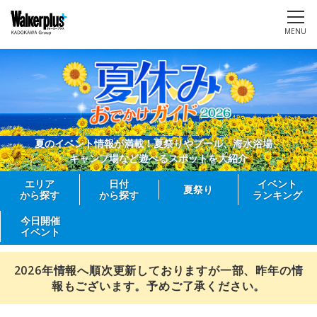
MENU
夏のイベント情報が満載！夏祭りやプール、海水浴場、
キャンプ場など遊べるスポットを大紹介
エリア
日付
イベント
夏祭り
から探す
から探す
ランキング
今日開催
イベント
2026年情報へ順次更新しておりますが一部、昨年の情
報もございます。予めご了承ください。