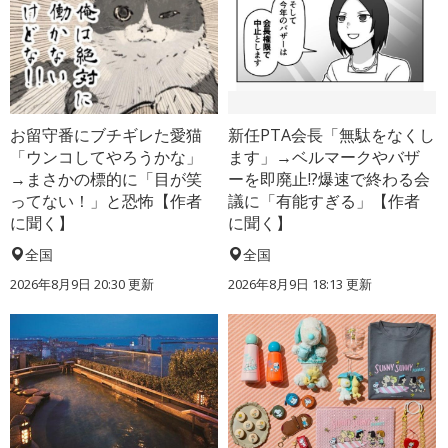
お留守番にブチギレた愛猫
新任PTA会長「無駄をなくし
「ウンコしてやろうかな」
ます」→ベルマークやバザ
→まさかの標的に「目が笑
ーを即廃止!?爆速で終わる会
ってない！」と恐怖【作者
議に「有能すぎる」【作者
に聞く】
に聞く】
全国
全国
2026年8月9日 20:30
更新
2026年8月9日 18:13
更新