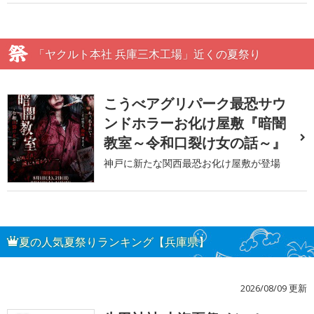
「ヤクルト本社 兵庫三木工場」近くの夏祭り
こうべアグリパーク最恐サウ
ンドホラーお化け屋敷『暗闇
教室～令和口裂け女の話～』
神戸に新たな関西最恐お化け屋敷が登場
夏の人気夏祭りランキング【兵庫県】
2026/08/09 更新