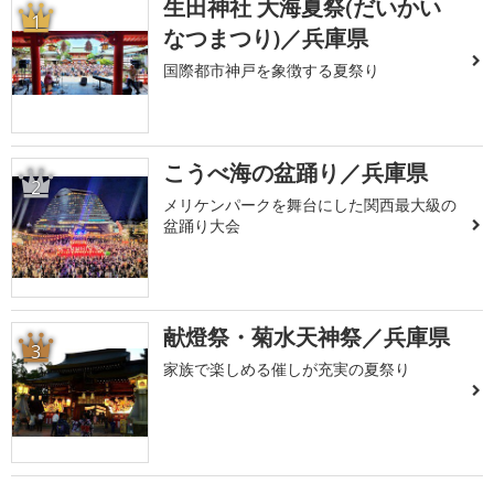
生田神社 大海夏祭(だいかい
1
なつまつり)／兵庫県
国際都市神戸を象徴する夏祭り
こうべ海の盆踊り／兵庫県
2
メリケンパークを舞台にした関西最大級の
盆踊り大会
献燈祭・菊水天神祭／兵庫県
3
家族で楽しめる催しが充実の夏祭り