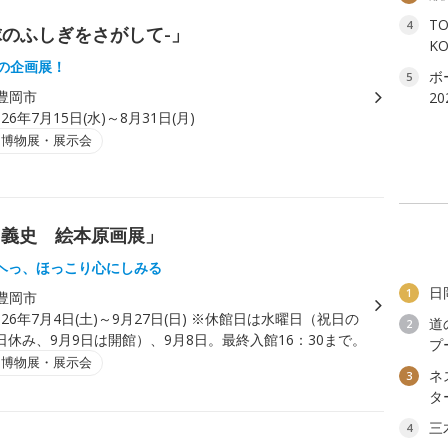
T
4
球のふしぎをさがして-」
K
念の企画展！
ボ
5
豊岡市
2
026年7月15日(水)～8月31日(月)
・博物展・展示会
川義史 絵本原画展」
ヘっ、ほっこり心にしみる
日
1
豊岡市
026年7月4日(土)～9月27日(日) ※休館日は水曜日（祝日の
道
2
休み、9月9日は開館）、9月8日。最終入館16：30まで。
プ
・博物展・展示会
ネ
3
タ
三
4