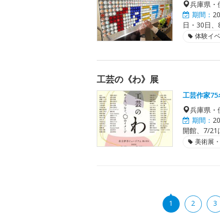
兵庫県・
期間：
2
日・30日、
体験イ
工芸の《わ》展
工芸作家7
兵庫県・
期間：
2
開館、7/2
美術展
1
2
3