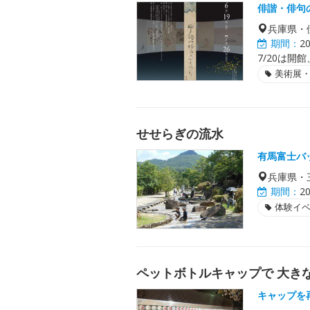
俳諧・俳句
兵庫県・
期間：
2
7/20は開館
美術展
せせらぎの流水
有馬富士バ
兵庫県・
期間：
2
体験イ
ペットボトルキャップで 大き
キャップを