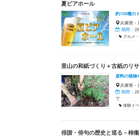
夏ビアホール
約100種の
兵庫県・
期間：
2
グルメ
里山の和紙づくり＋古紙のリ
原料の植物
兵庫県・
期間：
2
で
体験イ
俳諧・俳句の歴史と巡る－柿