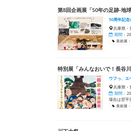
第8回企画展「50年の足跡-地
50周年記
兵庫県・
期間：
2
美術展
特別展「みんなおいで！長谷
ウフっ、エ
兵庫県・
期間：
2
場合は翌平日
美術展