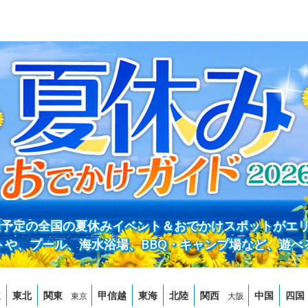
開催予定の全国の夏休みイベント＆おでかけスポットがエ
トや、プール、海水浴場、BBQ・キャンプ場など、遊べ
道
東北
関東
甲信越
東海
北陸
関西
中国
四国
東京
大阪