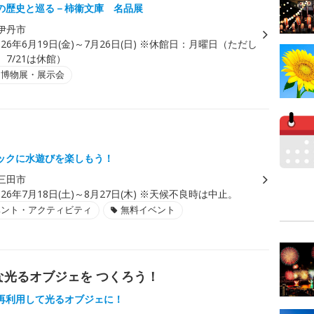
の歴史と巡る－柿衞文庫 名品展
伊丹市
026年6月19日(金)～7月26日(日) ※休館日：月曜日（ただし
、7/21は休館）
・博物展・展示会
ックに水遊びを楽しもう！
三田市
026年7月18日(土)～8月27日(木) ※天候不良時は中止。
ベント・アクティビティ
無料イベント
な光るオブジェを つくろう！
再利用して光るオブジェに！