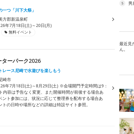
男
5
の一つ「川下大祭」
美方郡新温泉町
026年7月18日(土)～20日(月)
無料イベント
最近見
ん。
ターパーク2026
トレース尼崎で水遊びを楽しもう
尼崎市
026年7月18日(土)～8月29日(土) ※会場開門予定時間は9：
ント内容は予告なく変更、また開催時間が前後する場合あ
ベント参加には、状況に応じて整理券を配布する場合あ
ントの日時や場所などの詳細は特設サイト参照。