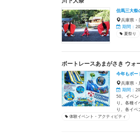
川下大祭
但馬三大祭
兵庫県・
期間：
2
夏祭り
ボートレースあまがさき ウォー
今年もボー
兵庫県・
期間：
2
50。イベ
り。各種イ
り。各イベ
体験イベント・アクティビティ