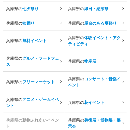
兵庫県の
七夕祭り
兵庫県の
縁日・納涼祭
兵庫県の
盆踊り
兵庫県の
屋台のある夏祭り
兵庫県の
体験イベント・アク
兵庫県の
無料イベント
ティビティ
兵庫県の
グルメ・フードフェ
兵庫県の
物産展
ス
兵庫県の
コンサート・音楽イ
兵庫県の
フリーマーケット
ベント
兵庫県の
アニメ・ゲームイベ
兵庫県の
花イベント
ント
兵庫県の
動物ふれあいイベン
兵庫県の
美術展・博物展・展
ト
示会