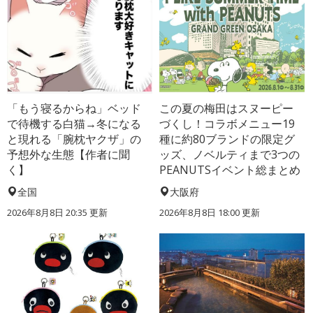
「もう寝るからね」ベッド
この夏の梅田はスヌーピー
で待機する白猫→冬になる
づくし！コラボメニュー19
と現れる「腕枕ヤクザ」の
種に約80ブランドの限定グ
予想外な生態【作者に聞
ッズ、ノベルティまで3つの
く】
PEANUTSイベント総まとめ
全国
大阪府
2026年8月8日 20:35
更新
2026年8月8日 18:00
更新