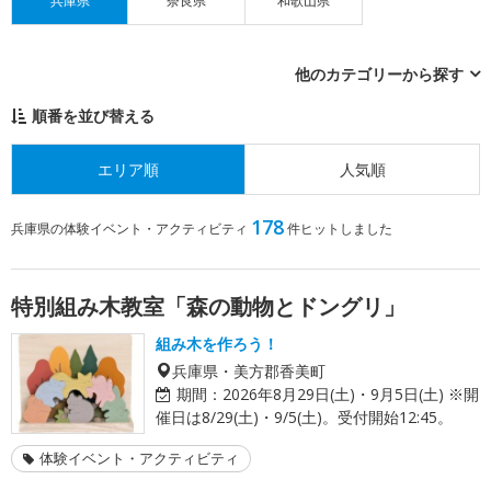
兵庫県
奈良県
和歌山県
他のカテゴリーから探す
順番を並び替える
エリア順
人気順
178
兵庫県の体験イベント・アクティビティ
件ヒットしました
特別組み木教室「森の動物とドングリ」
組み木を作ろう！
兵庫県・美方郡香美町
期間：
2026年8月29日(土)・9月5日(土) ※開
催日は8/29(土)・9/5(土)。受付開始12:45。
体験イベント・アクティビティ