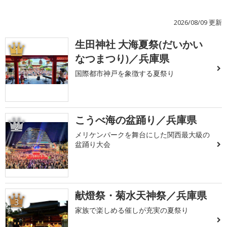
2026/08/09 更新
生田神社 大海夏祭(だいかい
1
なつまつり)／兵庫県
国際都市神戸を象徴する夏祭り
こうべ海の盆踊り／兵庫県
2
メリケンパークを舞台にした関西最大級の
盆踊り大会
献燈祭・菊水天神祭／兵庫県
3
家族で楽しめる催しが充実の夏祭り