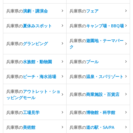
兵庫県の
演劇・講演会
兵庫県の
フェア
兵庫県の
夏休みスポット
兵庫県の
キャンプ場・BBQ場
兵庫県の
遊園地・テーマパー
兵庫県の
グランピング
ク
兵庫県の
水族館・動物園
兵庫県の
プール
兵庫県の
ビーチ・海水浴場
兵庫県の
温泉・スパリゾート
兵庫県の
アウトレット・ショ
兵庫県の
商業施設・百貨店
ッピングモール
兵庫県の
工場見学
兵庫県の
博物館・科学館
兵庫県の
美術館
兵庫県の
道の駅・SA/PA