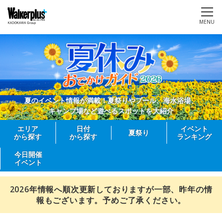
MENU
夏のイベント情報が満載！夏祭りやプール、海水浴場、
キャンプ場など遊べるスポットを大紹介
エリア
日付
イベント
夏祭り
から探す
から探す
ランキング
今日開催
イベント
2026年情報へ順次更新しておりますが一部、昨年の情
報もございます。予めご了承ください。