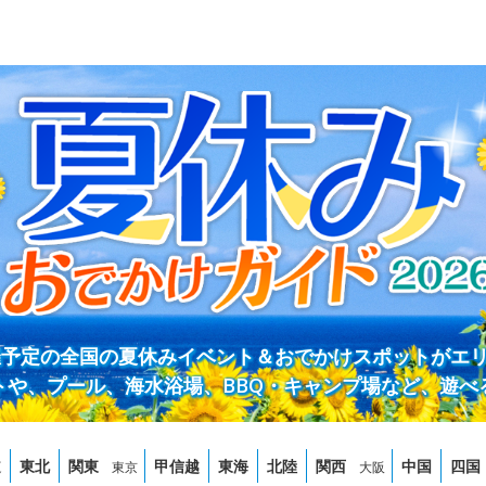
開催予定の全国の夏休みイベント＆おでかけスポットがエ
トや、プール、海水浴場、BBQ・キャンプ場など、遊べ
道
東北
関東
甲信越
東海
北陸
関西
中国
四国
東京
大阪