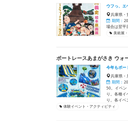
ウフっ、エ
兵庫県・
期間：
2
場合は翌平日
美術展
ボートレースあまがさき ウォー
今年もボー
兵庫県・
期間：
2
50。イベ
り。各種イ
り。各イベ
体験イベント・アクティビティ