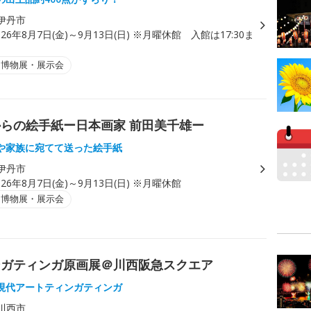
伊丹市
026年8月7日(金)～9月13日(日) ※月曜休館 入館は17:30ま
・博物展・展示会
らの絵手紙ー日本画家 前田美千雄ー
や家族に宛てて送った絵手紙
伊丹市
026年8月7日(金)～9月13日(日) ※月曜休館
・博物展・展示会
ンガティンガ原画展＠川西阪急スクエア
現代アートティンガティンガ
川西市