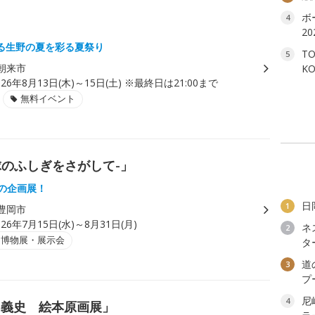
ボ
4
2
る生野の夏を彩る夏祭り
T
5
朝来市
K
026年8月13日(木)～15日(土) ※最終日は21:00まで
無料イベント
球のふしぎをさがして-」
念の企画展！
日
1
豊岡市
026年7月15日(水)～8月31日(月)
ネ
2
・博物展・展示会
タ
道
3
プ
尼
4
川義史 絵本原画展」