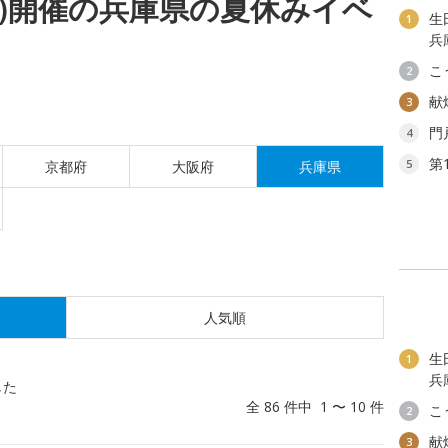
(木)開催の兵庫県の夏休みイベ
生
1
兵
こ
2
献
3
門
4
第
5
京都府
大阪府
兵庫県
人気順
生
1
兵
した
全 86 件中 1 〜 10 件
こ
2
献
3