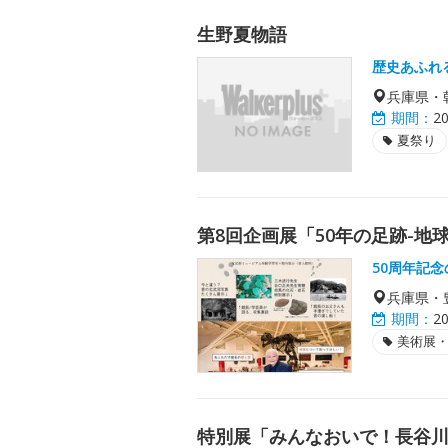
生野夏物語
歴史あふれ
兵庫県・
期間：
2
夏祭り
第8回企画展「50年の足跡-地
50周年記
兵庫県・
期間：
2
美術展
特別展「みんなおいで！長谷