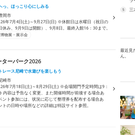
ラ
ヘっ、ほっこり心にしみる
三
5
豊岡市
026年7月4日(土)～9月27日(日) ※休館日は水曜日（祝日の
休み、9月9日は開館）、9月8日。最終入館16：30まで。
・博物展・展示会
最近見
ん。
ターパーク2026
トレース尼崎で水遊びを楽しもう
尼崎市
026年7月18日(土)～8月29日(土) ※会場開門予定時間は9：
ント内容は予告なく変更、また開催時間が前後する場合あ
ベント参加には、状況に応じて整理券を配布する場合あ
ントの日時や場所などの詳細は特設サイト参照。