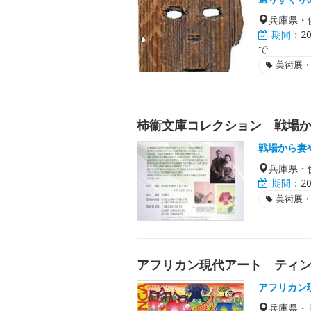
兵庫県・
期間：
2
で
美術展
柿衞文庫コレクション 戦場か
戦場から妻
兵庫県・
期間：
2
美術展
アフリカン現代アート ティ
アフリカン
兵庫県・