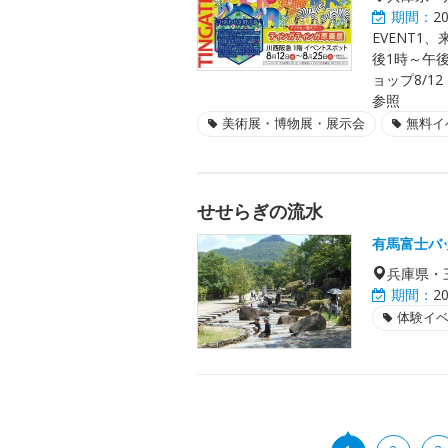
期間：
2
EVENT1
後1時～午
ョップ8/1
参照
美術展・博物展・展示会
無料イ
せせらぎの流水
有馬富士バ
兵庫県・
期間：
2
体験イ