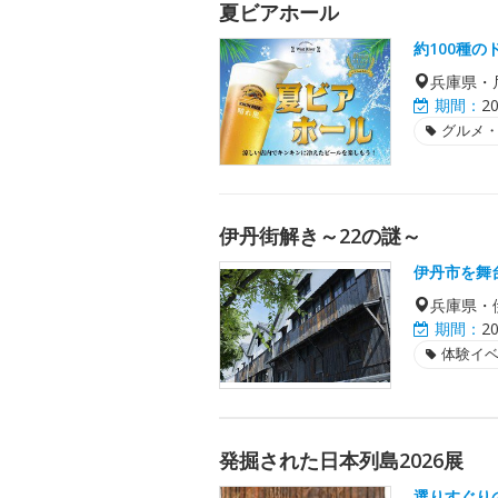
夏ビアホール
約100種の
兵庫県・
期間：
2
グルメ
伊丹街解き～22の謎～
伊丹市を舞
兵庫県・
期間：
2
体験イ
発掘された日本列島2026展
選りすぐり