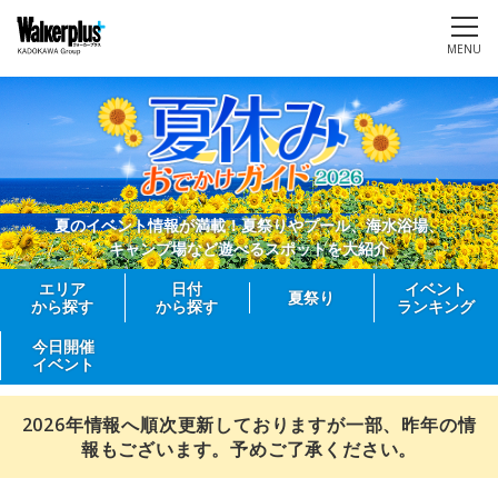
MENU
夏のイベント情報が満載！夏祭りやプール、海水浴場、
キャンプ場など遊べるスポットを大紹介
エリア
日付
イベント
夏祭り
から探す
から探す
ランキング
今日開催
イベント
2026年情報へ順次更新しておりますが一部、昨年の情
報もございます。予めご了承ください。