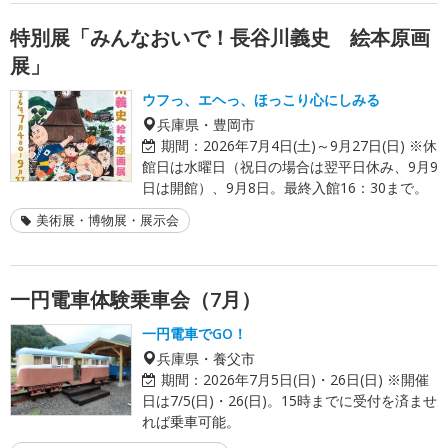
特別展「みんなおいで！長谷川義史 絵本原画
展」
ウフっ、エヘっ、ほっこり心にしみる
兵庫県・豊岡市
期間：
2026年7月4日(土)～9月27日(日) ※休
館日は水曜日（祝日の場合は翌平日休み、9月9
日は開館）、9月8日。最終入館16：30まで。
美術展・博物展・展示会
一円電車体験乗車会（7月）
一円電車でGO！
兵庫県・養父市
期間：
2026年7月5日(日)・26日(日) ※開催
日は7/5(日)・26(日)。15時までに受付を済ませ
れば乗車可能。