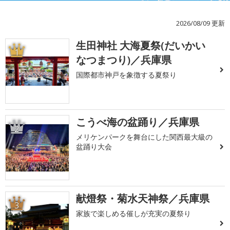
2026/08/09 更新
生田神社 大海夏祭(だいかい
1
なつまつり)／兵庫県
国際都市神戸を象徴する夏祭り
こうべ海の盆踊り／兵庫県
2
メリケンパークを舞台にした関西最大級の
盆踊り大会
献燈祭・菊水天神祭／兵庫県
3
家族で楽しめる催しが充実の夏祭り