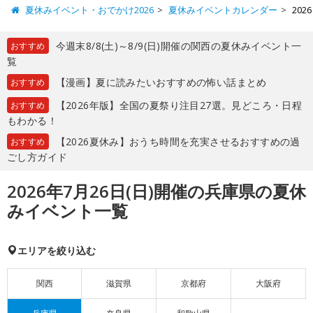
夏休みイベント・おでかけ2026
夏休みイベントカレンダー
20
今週末8/8(土)～8/9(日)開催の関西の夏休みイベント一
おすすめ
覧
【漫画】夏に読みたいおすすめの怖い話まとめ
おすすめ
【2026年版】全国の夏祭り注目27選。見どころ・日程
おすすめ
もわかる！
【2026夏休み】おうち時間を充実させるおすすめの過
おすすめ
ごし方ガイド
2026年7月26日(日)開催の兵庫県の夏休
みイベント一覧
エリアを絞り込む
関西
滋賀県
京都府
大阪府