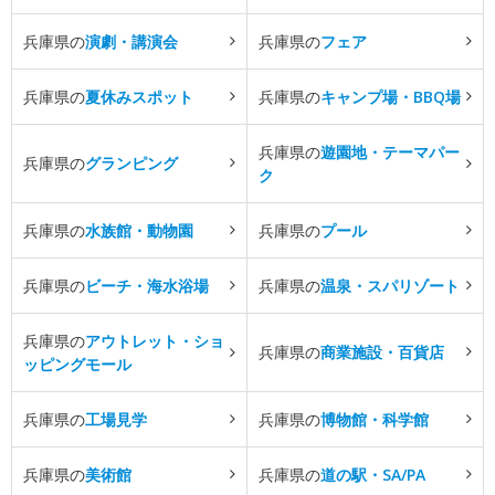
兵庫県の
演劇・講演会
兵庫県の
フェア
兵庫県の
夏休みスポット
兵庫県の
キャンプ場・BBQ場
兵庫県の
遊園地・テーマパー
兵庫県の
グランピング
ク
兵庫県の
水族館・動物園
兵庫県の
プール
兵庫県の
ビーチ・海水浴場
兵庫県の
温泉・スパリゾート
兵庫県の
アウトレット・ショ
兵庫県の
商業施設・百貨店
ッピングモール
兵庫県の
工場見学
兵庫県の
博物館・科学館
兵庫県の
美術館
兵庫県の
道の駅・SA/PA