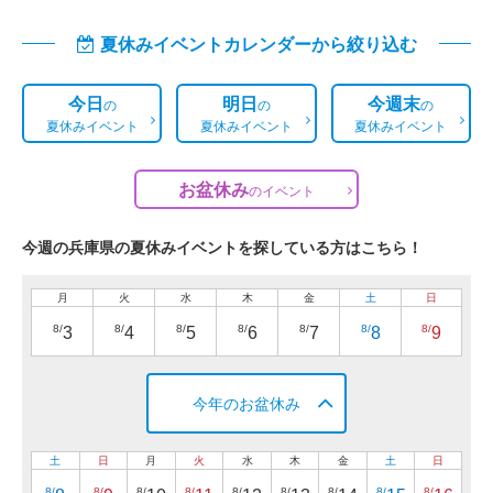
夏休みイベントカレンダーから絞り込む
今日
明日
今週末
の
の
の
夏休みイベント
夏休みイベント
夏休みイベント
お盆休み
の
イベント
今週の兵庫県の夏休みイベントを探している方はこちら！
月
火
水
木
金
土
日
8/
8/
8/
8/
8/
8/
8/
3
4
5
6
7
8
9
今年のお盆休み
土
日
月
火
水
木
金
土
日
8/
8/
8/
8/
8/
8/
8/
8/
8/