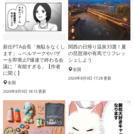
新任PTA会長「無駄をなくし
関西の日帰り温泉33選！夏
ます」→ベルマークやバザ
の琵琶湖や有馬でリフレッ
ーを即廃止!?爆速で終わる会
シュしよう
議に「有能すぎる」【作者
全国
に聞く】
2026年8月9日 17:28
更新
全国
2026年8月9日 18:13
更新