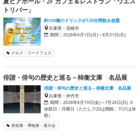
夏ビアホール・2F カフェ＆レストラン「ウエス
トリバー」
約100種のドリンクが120分間飲み放題
兵庫県・尼崎市
期間：
2026年6月1日(月)～8月31日(月)
グルメ・フードフェス
俳諧・俳句の歴史と巡る－柿衞文庫 名品展
俳諧・俳句の歴史と巡る－柿衞文庫 名品展
兵庫県・伊丹市
期間：
2026年6月19日(金)～7月26日(日) ※
休館日：月曜日（ただし7/20は開館、7/21は休
館）
美術展・博物展・展示会