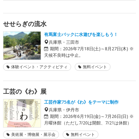
せせらぎの流水
有馬富士バックに水遊びを楽しもう！
兵庫県・三田市
期間：
2026年7月18日(土)～8月27日(木) ※
天候不良時は中止。
体験イベント・アクティビティ
無料イベント
工芸の《わ》展
工芸作家75名が《わ》をテーマに制作
兵庫県・伊丹市
期間：
2026年6月19日(金)～7月26日(日) ※
月曜休館（ただし7/20は開館、7/21は休館）
美術展・博物展・展示会
無料イベント