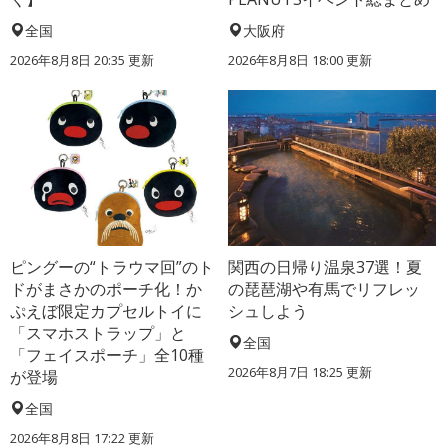
全国
大阪府
2026年8月8日 20:35
更新
2026年8月8日 18:00
更新
ピングーの“トラウマ回”のト
関西の日帰り温泉37選！夏
ドがまさかのポーチ化！か
の琵琶湖や有馬でリフレッ
ぷえぼ限定カプセルトイに
シュしよう
「スマホストラップ」と
全国
「フェイスポーチ」全10種
2026年8月7日 18:25
更新
が登場
全国
2026年8月8日 17:22
更新