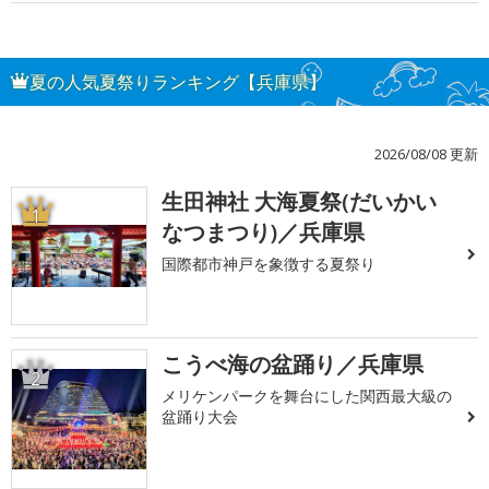
夏の人気夏祭りランキング【兵庫県】
2026/08/08 更新
生田神社 大海夏祭(だいかい
1
なつまつり)／兵庫県
国際都市神戸を象徴する夏祭り
こうべ海の盆踊り／兵庫県
2
メリケンパークを舞台にした関西最大級の
盆踊り大会