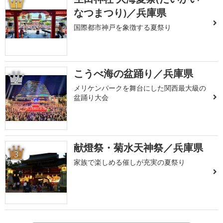
1
なつまつり)／兵庫県
国際都市神戸を象徴する夏祭り
こうべ海の盆踊り／兵庫県
2
メリケンパークを舞台にした関西最大級の
盆踊り大会
献燈祭・菊水天神祭／兵庫県
3
家族で楽しめる催しが充実の夏祭り