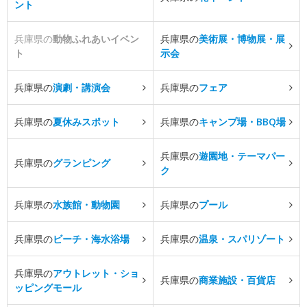
ント
兵庫県の
動物ふれあいイベン
兵庫県の
美術展・博物展・展
ト
示会
兵庫県の
演劇・講演会
兵庫県の
フェア
兵庫県の
夏休みスポット
兵庫県の
キャンプ場・BBQ場
兵庫県の
遊園地・テーマパー
兵庫県の
グランピング
ク
兵庫県の
水族館・動物園
兵庫県の
プール
兵庫県の
ビーチ・海水浴場
兵庫県の
温泉・スパリゾート
兵庫県の
アウトレット・ショ
兵庫県の
商業施設・百貨店
ッピングモール