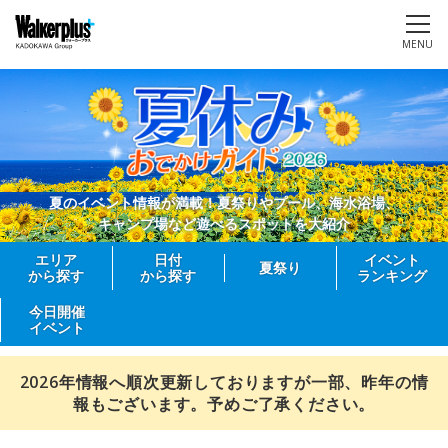
MENU
夏のイベント情報が満載！夏祭りやプール、海水浴場、
キャンプ場など遊べるスポットを大紹介
エリア
日付
イベント
夏祭り
から探す
から探す
ランキング
今日開催
イベント
2026年情報へ順次更新しておりますが一部、昨年の情
報もございます。予めご了承ください。