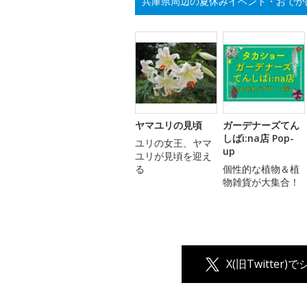
兵庫県周辺の夏休みイベント・おでか
ヤマユリの見頃
ガーデナーズてん
しばi:na店 Pop-
ユリの女王、ヤマ
up
ユリが見頃を迎え
る
個性的な植物＆植
物雑貨が大集合！
X(旧Twitter)