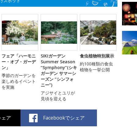
けスポット
フェア「ハーモニ
SIKIガーデン
食虫植物特別展示
ー・オブ・ガーデ
Summer Season
約100種類の食虫
ン」
“Symphony”(シキ
植物を一挙公開
ガーデン サマーシ
季節のガーデンを
ーズン “シンフォ
楽しめるイベント
ニー”)
を実施
アジサイとユリが
見頃を迎える
でシェア
Facebookでシェア