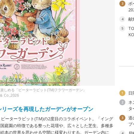
ボ
3
2
献
4
T
5
K
楽しめる「ピーターラビット(TM)フラワーガーデン」
日
1
 ＆ Co.,2026
ネ
2
本シリーズを再現したガーデンがオープン
タ
道
3
ピーターラビット(TM)の2度目のコラボイベント。「イング
プ
英国庭園の特徴である整った花壇や、広々とした芝生、多種多
の絵本の世界を思わせる空間に様変わりする。ガーデン内に
尼
4