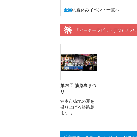
全国
の夏休みイベント一覧へ
「ピーターラビット(TM) フ
第79回 淡路島まつ
り
洲本市街地の夏を
盛り上げる淡路島
まつり