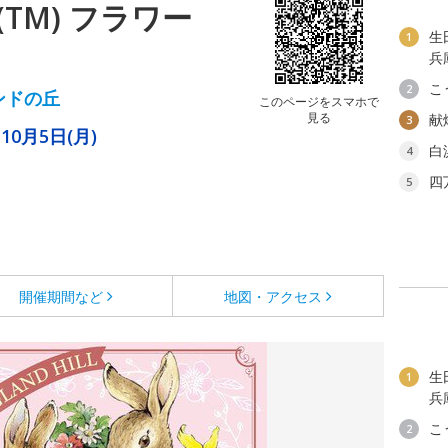
TM) フラワー
生
1
兵
こ
2
ンドの丘
このページをスマホで
見る
献
3
10月5日(月)
白
4
四
5
開催期間など
地図・アクセス
生
1
兵
こ
2