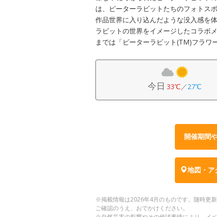
は、ピーターラビットたちのフォトス
作品世界に入り込んだような没入感を
ラビットの世界をイメージしたコラボメニュ
までは「ピーターラビット(TM)フラ
今日
33℃
／
27℃
開催期間
地図・ア
※掲載情報は2026年4月のものです。随時
ご確認のうえ、おでかけください。
※自然災害の影響やその他諸事情により、イ