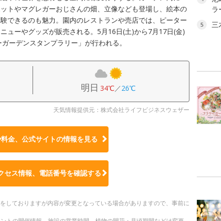
ポットやマグレガーおじさんの畑、立像なども登場し、絵本の
ラ
体験できるのも魅力。園内のレストランや売店では、ピーター
三
5
ーやグッズが販売される。5月16日(土)から7月17日(金)
ワーガーデンスタンプラリー」が行われる。
明日
34℃
／
26℃
天気情報提供元：株式会社ライフビジネスウェザー
や料金、公式サイトの
情報を見る
クセス情報、電話番号を確認する
更新をしておりますが内容が変更となっている場合がありますので、事前に
ベントの開催情報、施設の営業時間、植物の開花・見頃期間などは変更