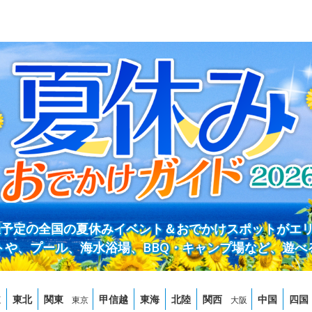
開催予定の全国の夏休みイベント＆おでかけスポットがエ
トや、プール、海水浴場、BBQ・キャンプ場など、遊べ
道
東北
関東
甲信越
東海
北陸
関西
中国
四国
東京
大阪