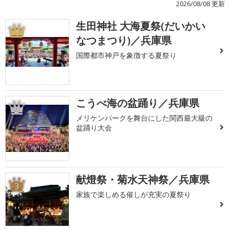
2026/08/08 更新
生田神社 大海夏祭(だいかい
1
なつまつり)／兵庫県
国際都市神戸を象徴する夏祭り
こうべ海の盆踊り／兵庫県
2
メリケンパークを舞台にした関西最大級の
盆踊り大会
献燈祭・菊水天神祭／兵庫県
3
家族で楽しめる催しが充実の夏祭り