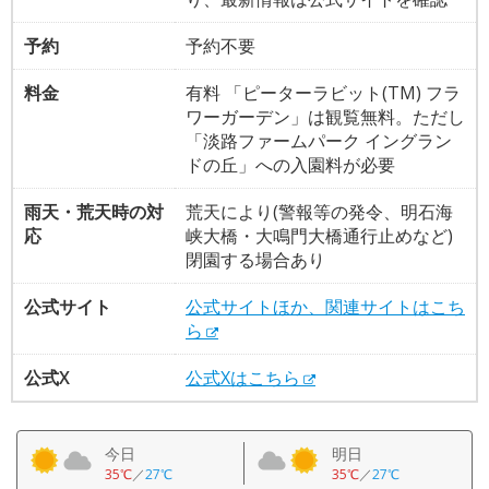
予約
予約不要
料金
有料 「ピーターラビット(TM) フラ
ワーガーデン」は観覧無料。ただし
「淡路ファームパーク イングラン
ドの丘」への入園料が必要
雨天・荒天時の対
荒天により(警報等の発令、明石海
応
峡大橋・大鳴門大橋通行止めなど)
閉園する場合あり
公式サイト
公式サイトほか、関連サイトはこち
ら
公式X
公式Xはこちら
今日
明日
35℃
／
27℃
35℃
／
27℃