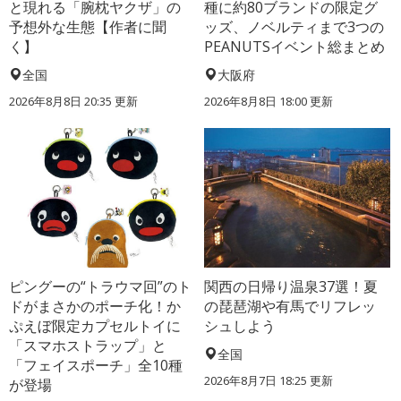
と現れる「腕枕ヤクザ」の
種に約80ブランドの限定グ
予想外な生態【作者に聞
ッズ、ノベルティまで3つの
く】
PEANUTSイベント総まとめ
全国
大阪府
2026年8月8日 20:35
更新
2026年8月8日 18:00
更新
ピングーの“トラウマ回”のト
関西の日帰り温泉37選！夏
ドがまさかのポーチ化！か
の琵琶湖や有馬でリフレッ
ぷえぼ限定カプセルトイに
シュしよう
「スマホストラップ」と
全国
「フェイスポーチ」全10種
2026年8月7日 18:25
更新
が登場