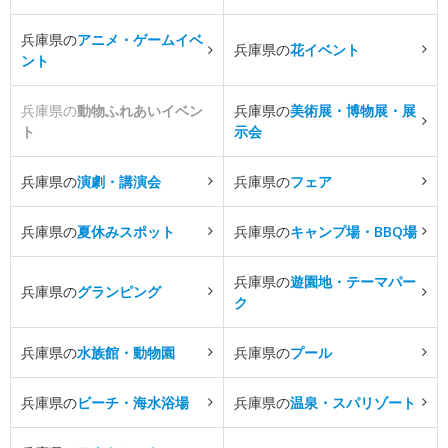
兵庫県の
アニメ・ゲームイベ
兵庫県の
花イベント
ント
兵庫県の
動物ふれあいイベン
兵庫県の
美術展・博物展・展
ト
示会
兵庫県の
演劇・講演会
兵庫県の
フェア
兵庫県の
夏休みスポット
兵庫県の
キャンプ場・BBQ場
兵庫県の
遊園地・テーマパー
兵庫県の
グランピング
ク
兵庫県の
水族館・動物園
兵庫県の
プール
兵庫県の
ビーチ・海水浴場
兵庫県の
温泉・スパリゾート