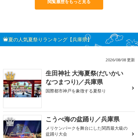
閲覧履歴をもっと見る
夏の人気夏祭りランキング【兵庫県】
2026/08/08 更新
生田神社 大海夏祭(だいかい
1
なつまつり)／兵庫県
国際都市神戸を象徴する夏祭り
こうべ海の盆踊り／兵庫県
2
メリケンパークを舞台にした関西最大級の
盆踊り大会