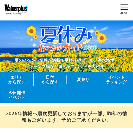
MENU
夏のイベント情報が満載！夏祭りやプール、海水浴場、
キャンプ場など遊べるスポットを大紹介
エリア
日付
イベント
夏祭り
から探す
から探す
ランキング
今日開催
イベント
2026年情報へ順次更新しておりますが一部、昨年の情
報もございます。予めご了承ください。