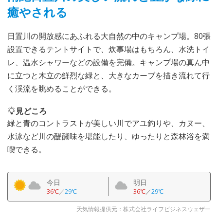
癒やされる
日置川の開放感にあふれる大自然の中のキャンプ場。80張
設置できるテントサイトで、炊事場はもちろん、水洗トイ
レ、温水シャワーなどの設備を完備。キャンプ場の真ん中
に立つと木立の鮮烈な緑と、大きなカーブを描き流れて行
く渓流を眺めることができる。
見どころ
緑と青のコントラストが美しい川でアユ釣りや、カヌー、
水泳など川の醍醐味を堪能したり、ゆったりと森林浴を満
喫できる。
今日
明日
36℃
／
29℃
36℃
／
29℃
天気情報提供元：株式会社ライフビジネスウェザー