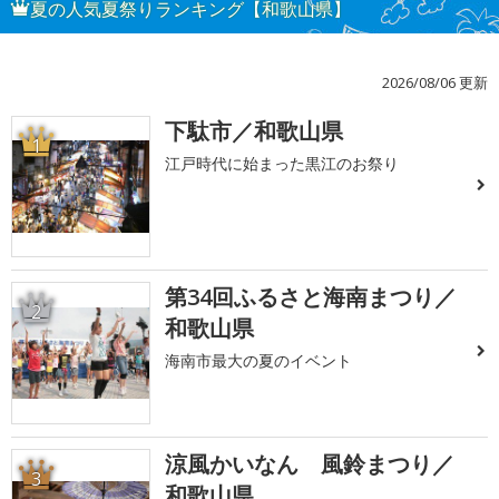
夏の人気夏祭りランキング【和歌山県】
2026/08/06 更新
下駄市／和歌山県
1
江戸時代に始まった黒江のお祭り
第34回ふるさと海南まつり／
2
和歌山県
海南市最大の夏のイベント
涼風かいなん 風鈴まつり／
3
和歌山県