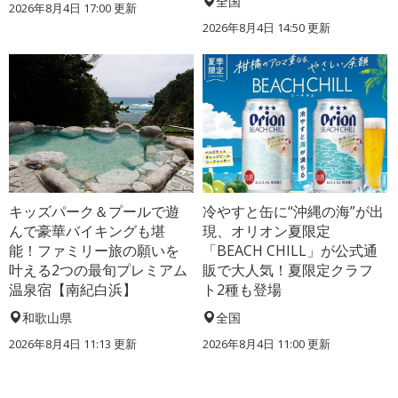
全国
2026年8月4日 17:00
更新
2026年8月4日 14:50
更新
キッズパーク＆プールで遊
冷やすと缶に“沖縄の海”が出
んで豪華バイキングも堪
現、オリオン夏限定
能！ファミリー旅の願いを
「BEACH CHILL」が公式通
叶える2つの最旬プレミアム
販で大人気！夏限定クラフ
温泉宿【南紀白浜】
ト2種も登場
和歌山県
全国
2026年8月4日 11:13
更新
2026年8月4日 11:00
更新