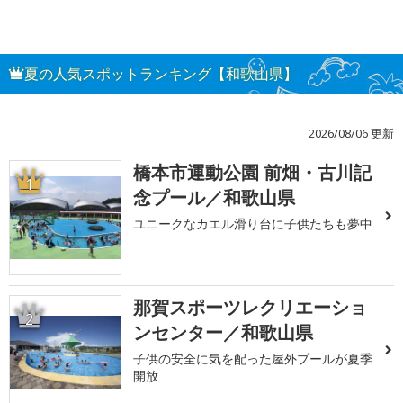
夏の人気スポットランキング【和歌山県】
2026/08/06 更新
橋本市運動公園 前畑・古川記
1
念プール／和歌山県
ユニークなカエル滑り台に子供たちも夢中
那賀スポーツレクリエーショ
2
ンセンター／和歌山県
子供の安全に気を配った屋外プールが夏季
開放