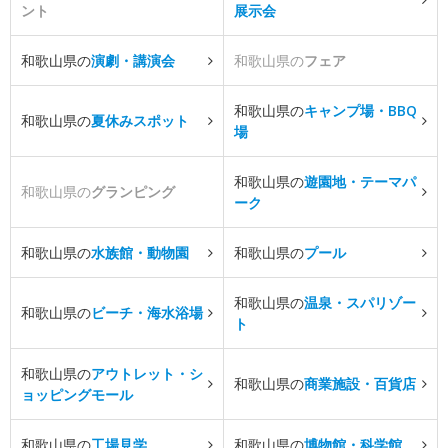
ント
展示会
和歌山県の
演劇・講演会
和歌山県の
フェア
和歌山県の
キャンプ場・BBQ
和歌山県の
夏休みスポット
場
和歌山県の
遊園地・テーマパ
和歌山県の
グランピング
ーク
和歌山県の
水族館・動物園
和歌山県の
プール
和歌山県の
温泉・スパリゾー
和歌山県の
ビーチ・海水浴場
ト
和歌山県の
アウトレット・シ
和歌山県の
商業施設・百貨店
ョッピングモール
和歌山県の
工場見学
和歌山県の
博物館・科学館