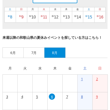
土
日
月
火
水
木
金
土
日
8/
8/
8/
8/
8/
8/
8/
8/
8/
8
9
10
11
12
13
14
15
16
来週以降の和歌山県の夏休みイベントを探している方はこちら！
6月
7月
8月
月
火
水
木
金
土
日
1
2
3
4
5
6
7
8
9