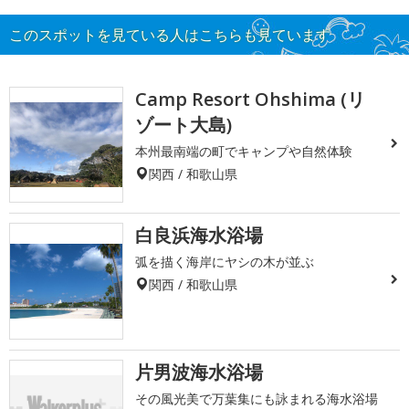
このスポットを見ている人はこちらも見ています
Camp Resort Ohshima (リ
ゾート大島)
本州最南端の町でキャンプや自然体験
関西 / 和歌山県
白良浜海水浴場
弧を描く海岸にヤシの木が並ぶ
関西 / 和歌山県
片男波海水浴場
その風光美で万葉集にも詠まれる海水浴場