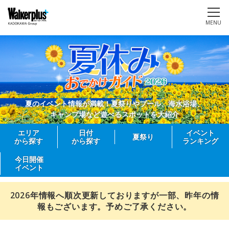
MENU
夏のイベント情報が満載！夏祭りやプール、海水浴場、
キャンプ場など遊べるスポットを大紹介
エリア
日付
イベント
夏祭り
から探す
から探す
ランキング
今日開催
イベント
2026年情報へ順次更新しておりますが一部、昨年の情
報もございます。予めご了承ください。