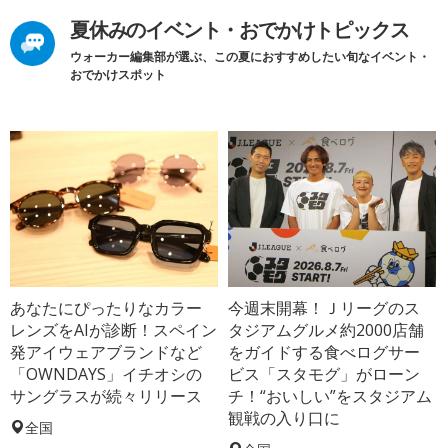
夏休みのイベント・おでかけトピックス
ウォーカー編集部が選ぶ、この夏におすすめしたい旬なイベント・
おでかけスポット
あなたにぴったりなカラー
今週末開幕！Ｊリーグのス
レンズをAIが診断！スペイン
タジアムグルメ約2000店舗
発アイウェアブランドなど
をガイドする食べログサー
「OWNDAYS」イチオシの
ビス「スタモグ」がローン
サングラスが続々リリース
チ！“おいしい”をスタジアム
観戦の入り口に
全国