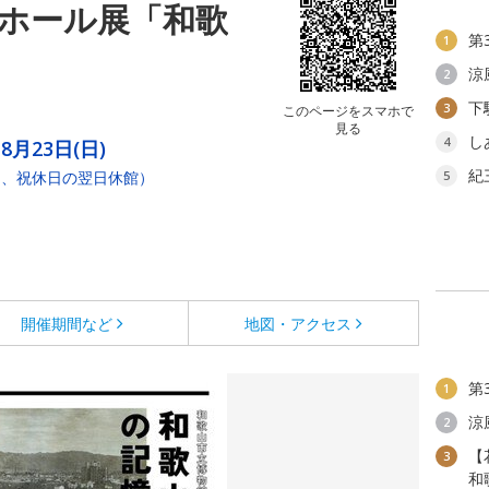
 ホール展「和歌
第
1
涼
2
下
3
このページをスマホで
見る
し
4
8月23日(日)
紀
し、祝休日の翌日休館）
5
開催期間など
地図・アクセス
第
1
涼
2
【
3
和