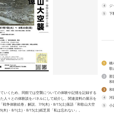
ジ
4
下
5
橋
1
歌
那
2
和
和
3
えていくため、同館では空襲についての体験や記憶を記録する
河
4
った人々との体験談をパネルにして紹介し、関連資料の展示を
「戦争体験絵巻」解説、7/9(木)・8/15(土)落語「和歌山大空
小
5
木)・8/1(土)・8/15(土)紙芝居「私は忘れない」。