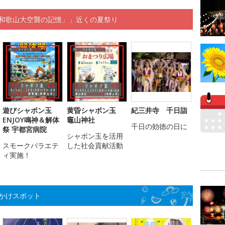
「和歌山大空襲の記憶」」近くの夏祭り
遊びシャボン玉
黄昏シャボン玉
紀三井寺 千日詣
ENJOY鳴神＆解体
竈山神社
千日の効徳の日に
祭 宇都宮病院
シャボン玉を活用
スモークバラエテ
した社会貢献活動
ィ実施！
かけスポット