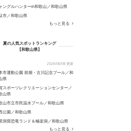
ャングルハンターin和歌山／和歌山県
駄市／和歌山県
もっと見る
夏の人気スポットランキング
【和歌山県】
2026/08/08 更新
本市運動公園 前畑・古川記念プール／和
山県
賀スポーツレクリエーションセンター／
歌山県
歌山市立市民温水プール／和歌山県
西公園／和歌山県
原洞窟恐竜ランド＆極楽洞／和歌山県
もっと見る