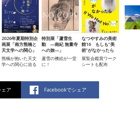
2026年夏期特別企
特別展「蘆雪生
なつやすみの美術
画展「南方熊楠と
動 ―南紀 無量寺
館16 もしも“美
天文学への関心」
への旅―」
術”がなかったら
熊楠が抱いた天文
蘆雪の襖絵が一堂
展覧会鑑賞ワーク
学への関心に迫る
に！
シートも配布
でシェア
Facebookでシェア