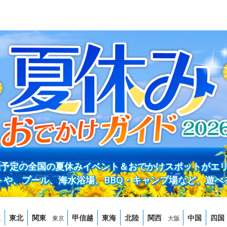
開催予定の全国の夏休みイベント＆おでかけスポットがエ
トや、プール、海水浴場、BBQ・キャンプ場など、遊べ
道
東北
関東
甲信越
東海
北陸
関西
中国
四国
東京
大阪