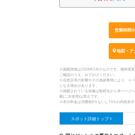
営業時間
地図・ア
※掲載情報は2026年3月のものです。随時
ご確認のうえ、おでかけください。
※自然災害の影響やその他諸事情により、イ
になる場合があります。
※掲載されている画像は取材先から本ページ
載(二次使用)は禁止です。
※表示料金は消費税8％ないし10％の内税表示
スポット詳細
トップ