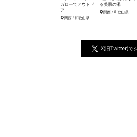
ガローでアウトド
る美肌の湯
ア
関西 / 和歌山県
関西 / 和歌山県
X(旧Twitter)