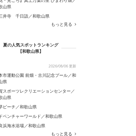
花・見ごろ】真土万葉の里 ひまわり畑／
歌山県
三井寺 千日詣／和歌山県
もっと見る
夏の人気スポットランキング
【和歌山県】
2026/08/06 更新
本市運動公園 前畑・古川記念プール／和
山県
賀スポーツレクリエーションセンター／
歌山県
早ビーチ／和歌山県
ドベンチャーワールド／和歌山県
良浜海水浴場／和歌山県
もっと見る