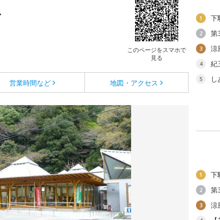
里
下
1
第
2
涼
3
このページをスマホで
見る
紀
4
し
5
営業時間など
地図・アクセス
下
1
第
2
涼
3