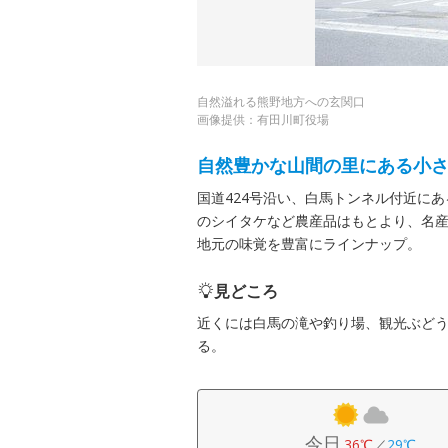
自然溢れる熊野地方への玄関口
画像提供：有田川町役場
自然豊かな山間の里にある小
国道424号沿い、白馬トンネル付近に
のシイタケなど農産品はもとより、名
地元の味覚を豊富にラインナップ。
見どころ
近くには白馬の滝や釣り場、観光ぶど
る。
今日
36℃
／
29℃