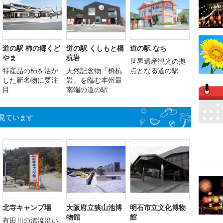
道の駅 柿の郷くど
道の駅 くしもと橋
道の駅 なち
やま
杭岩
世界遺産観光の拠
特産品の柿を活か
天然記念物「橋杭
点となる道の駅
した新名物に要注
岩」を臨む本州最
目
南端の道の駅
見ています
北寺キャンプ場
大阪府立狭山池博
明石市立文化博物
物館
館
有田川の清流沿い