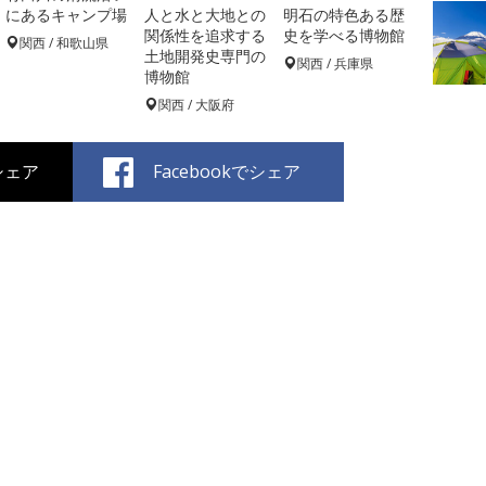
にあるキャンプ場
人と水と大地との
明石の特色ある歴
関係性を追求する
史を学べる博物館
関西 / 和歌山県
土地開発史専門の
関西 / 兵庫県
博物館
関西 / 大阪府
でシェア
Facebookでシェア