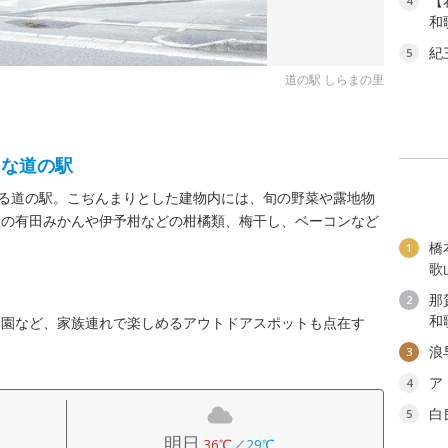
【
4
和
紀
5
道の駅 しらまの里
さな道の駅
ある道の駅。こぢんまりとした建物内には、旬の野菜や露地物
産の有田みかんや伊予柑などの柑橘類、梅干し、ベーコンなど
橋
1
歌
那
2
和
う園など、家族連れで楽しめるアウトドアスポットも点在す
浪
3
ア
4
白
5
明日
36℃
／
29℃