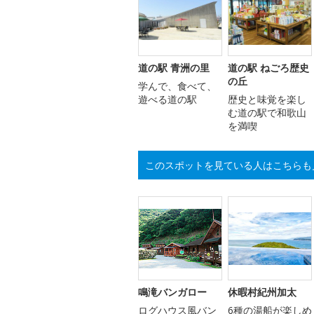
道の駅 青洲の里
道の駅 ねごろ歴史
の丘
学んで、食べて、
遊べる道の駅
歴史と味覚を楽し
む道の駅で和歌山
を満喫
このスポットを見ている人はこちらも
鳴滝バンガロー
休暇村紀州加太
ログハウス風バン
6種の湯船が楽しめ