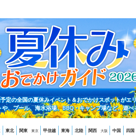
開催予定の全国の夏休みイベント＆おでかけスポットがエ
トや、プール、海水浴場、BBQ・キャンプ場など、遊べ
道
東北
関東
甲信越
東海
北陸
関西
中国
四国
東京
大阪