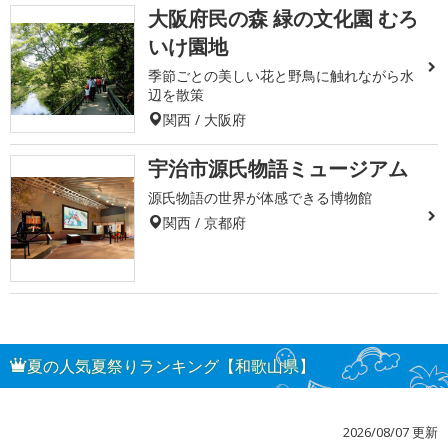
大阪府民の森 緑の文化園 むろ
いけ園地
季節ごとの美しい花と野鳥に触れながら水
辺を散策
関西 / 大阪府
宇治市源氏物語ミュージアム
源氏物語の世界が体感できる博物館
関西 / 京都府
夏の人気夏祭りランキング【和歌山県】
2026/08/07 更新