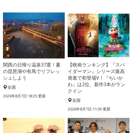
関西の日帰り温泉37選！夏
【映画ランキング】『スパ
の琵琶湖や有馬でリフレッ
イダーマン』シリーズ最高
シュしよう
発進で初登場V！『ちいか
わ』は2位、新作3本がラン
全国
クイン
2026年8月7日 18:25
更新
全国
2026年8月7日 11:00
更新