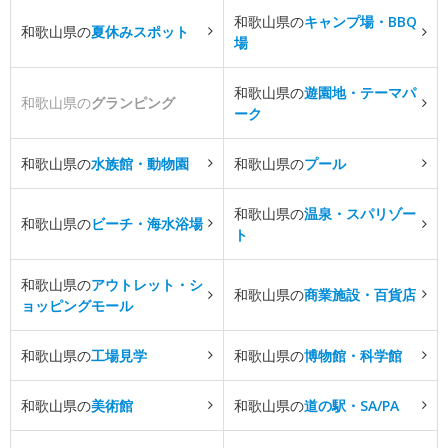
和歌山県の
キャンプ場・BBQ
和歌山県の
夏休みスポット
場
和歌山県の
遊園地・テーマパ
和歌山県の
グランピング
ーク
和歌山県の
水族館・動物園
和歌山県の
プール
和歌山県の
温泉・スパリゾー
和歌山県の
ビーチ・海水浴場
ト
和歌山県の
アウトレット・シ
和歌山県の
商業施設・百貨店
ョッピングモール
和歌山県の
工場見学
和歌山県の
博物館・科学館
和歌山県の
美術館
和歌山県の
道の駅・SA/PA