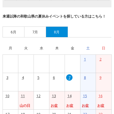
来週以降の和歌山県の夏休みイベントを探している方はこちら！
6月
7月
8月
月
火
水
木
金
土
日
1
2
3
4
5
6
7
8
9
10
11
12
13
14
15
16
山の日
お盆
お盆
お盆
お盆