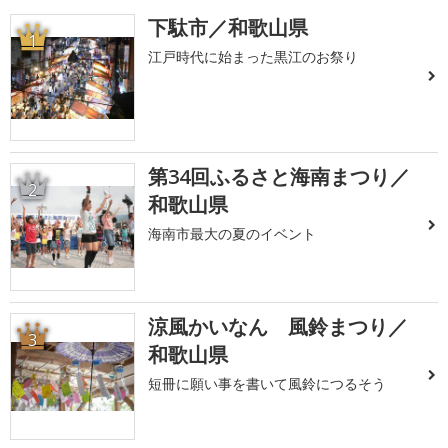
下駄市／和歌山県
1
江戸時代に始まった黒江のお祭り
第34回ふるさと海南まつり／
2
和歌山県
海南市最大の夏のイベント
涼風かいなん 風鈴まつり／
3
和歌山県
短冊に願い事を書いて風鈴につるそう