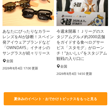
あなたにぴったりなカラー
今週末開幕！Ｊリーグのス
レンズをAIが診断！スペイン
タジアムグルメ約2000店舗
発アイウェアブランドなど
をガイドする食べログサー
「OWNDAYS」イチオシの
ビス「スタモグ」がローン
サングラスが続々リリース
チ！“おいしい”をスタジアム
観戦の入り口に
全国
全国
2026年8月4日 17:00
更新
2026年8月4日 14:50
更新
夏休みのイベント・おでかけトピックスをもっと見る