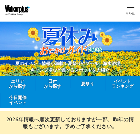
MENU
夏のイベント情報が満載！夏祭りやプール、海水浴場、
キャンプ場など遊べるスポットを大紹介
エリア
日付
イベント
夏祭り
から探す
から探す
ランキング
今日開催
イベント
2026年情報へ順次更新しておりますが一部、昨年の情
報もございます。予めご了承ください。