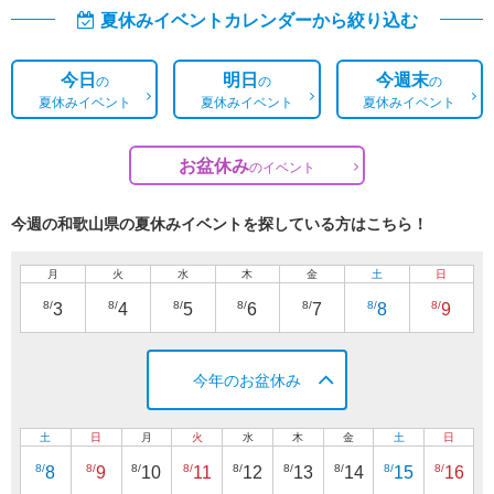
夏休みイベントカレンダーから絞り込む
今日
明日
今週末
の
の
の
夏休みイベント
夏休みイベント
夏休みイベント
お盆休み
の
イベント
今週の和歌山県の夏休みイベントを探している方はこちら！
月
火
水
木
金
土
日
8/
8/
8/
8/
8/
8/
8/
3
4
5
6
7
8
9
今年のお盆休み
土
日
月
火
水
木
金
土
日
8/
8/
8/
8/
8/
8/
8/
8/
8/
8
9
10
11
12
13
14
15
16