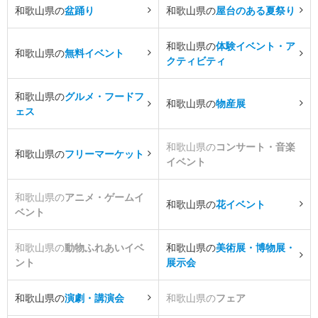
和歌山県の
盆踊り
和歌山県の
屋台のある夏祭り
和歌山県の
体験イベント・ア
和歌山県の
無料イベント
クティビティ
和歌山県の
グルメ・フードフ
和歌山県の
物産展
ェス
和歌山県の
コンサート・音楽
和歌山県の
フリーマーケット
イベント
和歌山県の
アニメ・ゲームイ
和歌山県の
花イベント
ベント
和歌山県の
動物ふれあいイベ
和歌山県の
美術展・博物展・
ント
展示会
和歌山県の
演劇・講演会
和歌山県の
フェア