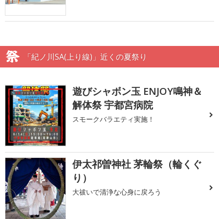
「紀ノ川SA(上り線)」近くの夏祭り
遊びシャボン玉 ENJOY鳴神＆
解体祭 宇都宮病院
スモークバラエティ実施！
伊太祁曽神社 茅輪祭（輪くぐ
り）
大祓いで清浄な心身に戻ろう