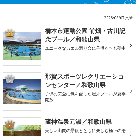
2026/08/07 更新
橋本市運動公園 前畑・古川記
1
念プール／和歌山県
ユニークなカエル滑り台に子供たちも夢中
那賀スポーツレクリエーショ
2
ンセンター／和歌山県
子供の安全に気を配った屋外プールが夏季
開放
龍神温泉元湯／和歌山県
3
美しい山間の景観とともに楽しむ極上の湯