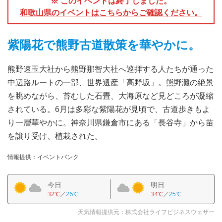
※ このイベントは終了しました。
和歌山県のイベントはこちらからご確認ください。
紫陽花で熊野古道散策を華やかに。
熊野速玉大社から熊野那智大社へ巡拝する人たちが通った
中辺路ルートの一部、世界遺産「高野坂」。熊野灘の絶景
を眺めながら、苔むした石畳、大海原など見どころが凝縮
されている。6月は多彩な紫陽花が見頃で、古道歩きもよ
り一層華やかに。神奈川県鎌倉市にある「長谷寺」から苗
を譲り受け、植栽された。
情報提供：イベントバンク
今日
明日
32℃
／
26℃
34℃
／
25℃
天気情報提供元：株式会社ライフビジネスウェザー