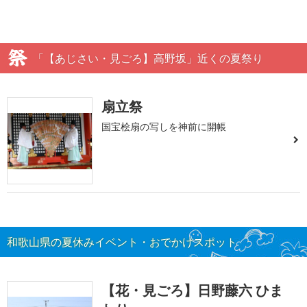
「【あじさい・見ごろ】高野坂」近くの夏祭り
扇立祭
国宝桧扇の写しを神前に開帳
和歌山県の夏休みイベント・おでかけスポット
【花・見ごろ】日野藤六 ひま