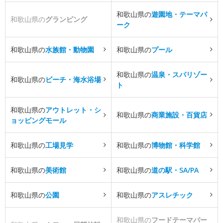
和歌山県の
遊園地・テーマパ
和歌山県の
グランピング
ーク
和歌山県の
水族館・動物園
和歌山県の
プール
和歌山県の
温泉・スパリゾー
和歌山県の
ビーチ・海水浴場
ト
和歌山県の
アウトレット・シ
和歌山県の
商業施設・百貨店
ョッピングモール
和歌山県の
工場見学
和歌山県の
博物館・科学館
和歌山県の
美術館
和歌山県の
道の駅・SA/PA
和歌山県の
公園
和歌山県の
アスレチック
和歌山県の
フードテーマパー