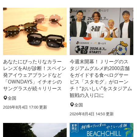
あなたにぴったりなカラー
今週末開幕！Ｊリーグのス
レンズをAIが診断！スペイン
タジアムグルメ約2000店舗
発アイウェアブランドなど
をガイドする食べログサー
「OWNDAYS」イチオシの
ビス「スタモグ」がローン
サングラスが続々リリース
チ！“おいしい”をスタジアム
観戦の入り口に
全国
全国
2026年8月4日 17:00
更新
2026年8月4日 14:50
更新