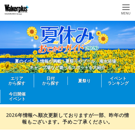
MENU
夏のイベント情報が満載！夏祭りやプール、海水浴場、
キャンプ場など遊べるスポットを大紹介
エリア
日付
イベント
夏祭り
から探す
から探す
ランキング
今日開催
イベント
2026年情報へ順次更新しておりますが一部、昨年の情
報もございます。予めご了承ください。