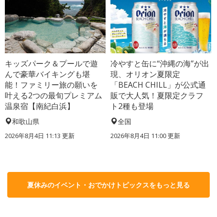
キッズパーク＆プールで遊
冷やすと缶に“沖縄の海”が出
んで豪華バイキングも堪
現、オリオン夏限定
能！ファミリー旅の願いを
「BEACH CHILL」が公式通
叶える2つの最旬プレミアム
販で大人気！夏限定クラフ
温泉宿【南紀白浜】
ト2種も登場
和歌山県
全国
2026年8月4日 11:13
更新
2026年8月4日 11:00
更新
夏休みのイベント・おでかけトピックスをもっと見る