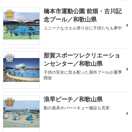
橋本市運動公園 前畑・古川記
1
念プール／和歌山県
ユニークなカエル滑り台に子供たちも夢中
那賀スポーツレクリエーショ
2
ンセンター／和歌山県
子供の安全に気を配った屋外プールが夏季
開放
浪早ビーチ／和歌山県
3
船の遊具やバーベキュー施設も充実