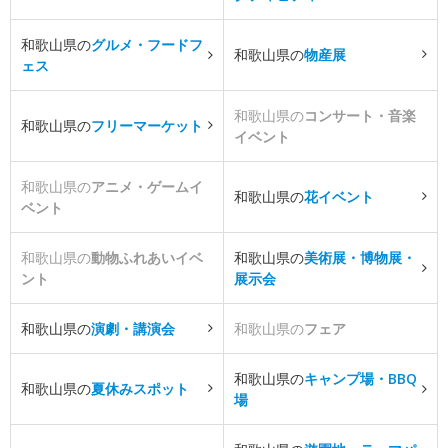
和歌山県の
グルメ・フードフ
和歌山県の
物産展
ェス
和歌山県の
コンサート・音楽
和歌山県の
フリーマーケット
イベント
和歌山県の
アニメ・ゲームイ
和歌山県の
花イベント
ベント
和歌山県の
動物ふれあいイベ
和歌山県の
美術展・博物展・
ント
展示会
和歌山県の
演劇・講演会
和歌山県の
フェア
和歌山県の
キャンプ場・BBQ
和歌山県の
夏休みスポット
場