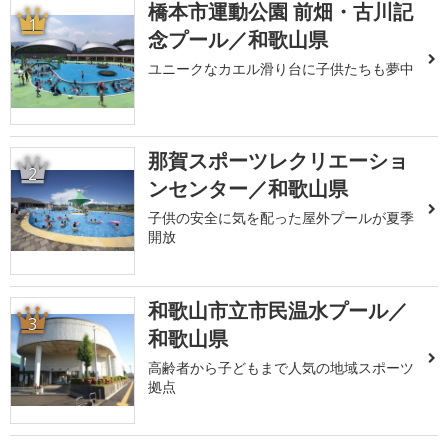
橋本市運動公園 前畑・古川記
1
念プール／和歌山県
ユニークなカエル滑り台に子供たちも夢中
那賀スポーツレクリエーショ
2
ンセンター／和歌山県
子供の安全に気を配った屋外プールが夏季
開放
和歌山市立市民温水プール／
3
和歌山県
高齢者から子どもまで人気の地域スポーツ
拠点