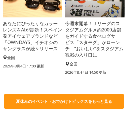
あなたにぴったりなカラー
今週末開幕！Ｊリーグのス
レンズをAIが診断！スペイン
タジアムグルメ約2000店舗
発アイウェアブランドなど
をガイドする食べログサー
「OWNDAYS」イチオシの
ビス「スタモグ」がローン
サングラスが続々リリース
チ！“おいしい”をスタジアム
観戦の入り口に
全国
全国
2026年8月4日 17:00
更新
2026年8月4日 14:50
更新
夏休みのイベント・おでかけトピックスをもっと見る