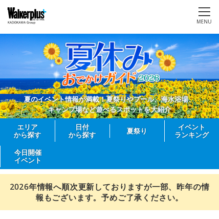
MENU
夏のイベント情報が満載！夏祭りやプール、海水浴場、
キャンプ場など遊べるスポットを大紹介
エリア
日付
イベント
夏祭り
から探す
から探す
ランキング
今日開催
イベント
2026年情報へ順次更新しておりますが一部、昨年の情
報もございます。予めご了承ください。