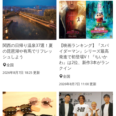
関西の日帰り温泉37選！夏
【映画ランキング】『スパ
の琵琶湖や有馬でリフレッ
イダーマン』シリーズ最高
シュしよう
発進で初登場V！『ちいか
わ』は2位、新作3本がラン
全国
クイン
2026年8月7日 18:25
更新
全国
2026年8月7日 11:00
更新