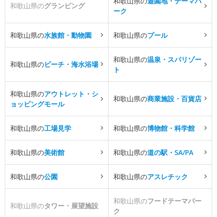
和歌山県の
遊園地・テーマパ
和歌山県の
グランピング
ーク
和歌山県の
水族館・動物園
和歌山県の
プール
和歌山県の
温泉・スパリゾー
和歌山県の
ビーチ・海水浴場
ト
和歌山県の
アウトレット・シ
和歌山県の
商業施設・百貨店
ョッピングモール
和歌山県の
工場見学
和歌山県の
博物館・科学館
和歌山県の
美術館
和歌山県の
道の駅・SA/PA
和歌山県の
公園
和歌山県の
アスレチック
和歌山県の
フードテーマパー
和歌山県の
タワー・展望施設
ク