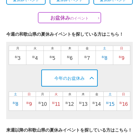
お盆休み
の
イベント
今週の和歌山県の夏休みイベントを探している方はこちら！
月
火
水
木
金
土
日
8/
8/
8/
8/
8/
8/
8/
3
4
5
6
7
8
9
今年のお盆休み
土
日
月
火
水
木
金
土
日
8/
8/
8/
8/
8/
8/
8/
8/
8/
8
9
10
11
12
13
14
15
16
来週以降の和歌山県の夏休みイベントを探している方はこちら！