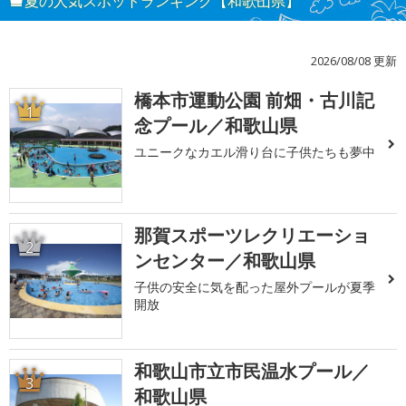
夏の人気スポットランキング【和歌山県】
2026/08/08 更新
橋本市運動公園 前畑・古川記
1
念プール／和歌山県
ユニークなカエル滑り台に子供たちも夢中
那賀スポーツレクリエーショ
2
ンセンター／和歌山県
子供の安全に気を配った屋外プールが夏季
開放
和歌山市立市民温水プール／
3
和歌山県