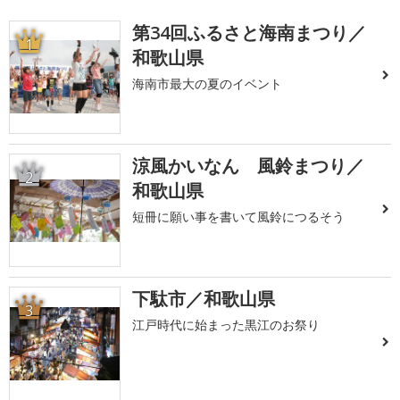
第34回ふるさと海南まつり／
1
和歌山県
海南市最大の夏のイベント
涼風かいなん 風鈴まつり／
2
和歌山県
短冊に願い事を書いて風鈴につるそう
下駄市／和歌山県
3
江戸時代に始まった黒江のお祭り