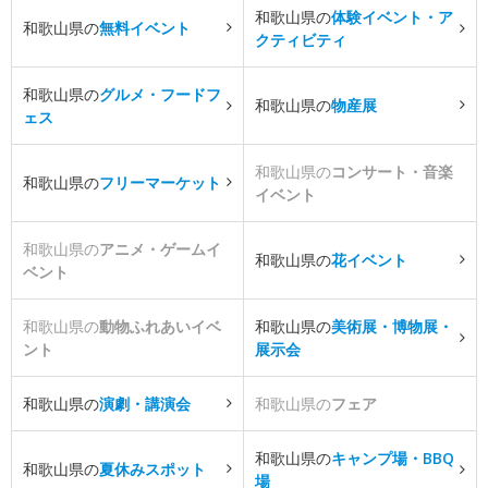
和歌山県の
体験イベント・ア
和歌山県の
無料イベント
クティビティ
和歌山県の
グルメ・フードフ
和歌山県の
物産展
ェス
和歌山県の
コンサート・音楽
和歌山県の
フリーマーケット
イベント
和歌山県の
アニメ・ゲームイ
和歌山県の
花イベント
ベント
和歌山県の
動物ふれあいイベ
和歌山県の
美術展・博物展・
ント
展示会
和歌山県の
演劇・講演会
和歌山県の
フェア
和歌山県の
キャンプ場・BBQ
和歌山県の
夏休みスポット
場