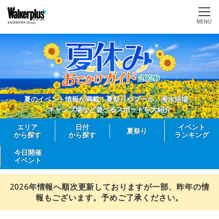
MENU
夏のイベント情報が満載！夏祭りやプール、海水浴場、
キャンプ場など遊べるスポットを大紹介
エリア
日付
イベント
夏祭り
から探す
から探す
ランキング
今日開催
イベント
2026年情報へ順次更新しておりますが一部、昨年の情
報もございます。予めご了承ください。