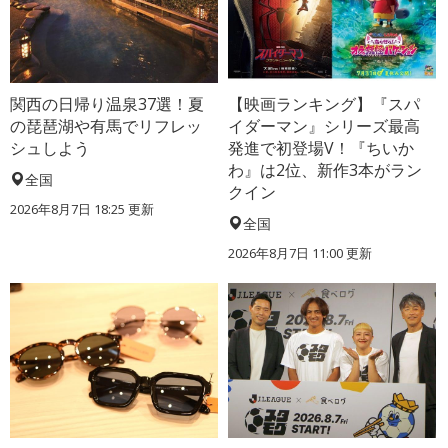
関西の日帰り温泉37選！夏
【映画ランキング】『スパ
の琵琶湖や有馬でリフレッ
イダーマン』シリーズ最高
シュしよう
発進で初登場V！『ちいか
わ』は2位、新作3本がラン
全国
クイン
2026年8月7日 18:25
更新
全国
2026年8月7日 11:00
更新