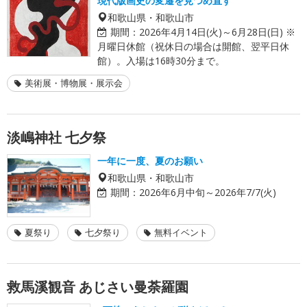
現代版画史の変遷を見つめ直す
和歌山県・和歌山市
期間：
2026年4月14日(火)～6月28日(日) ※
月曜日休館（祝休日の場合は開館、翌平日休
館）。入場は16時30分まで。
美術展・博物展・展示会
淡嶋神社 七夕祭
一年に一度、夏のお願い
和歌山県・和歌山市
期間：
2026年6月中旬～2026年7/7(火)
夏祭り
七夕祭り
無料イベント
救馬溪観音 あじさい曼荼羅園