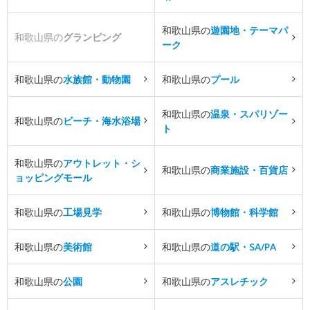
和歌山県の
遊園地・テーマパ
和歌山県の
グランピング
ーク
和歌山県の
水族館・動物園
和歌山県の
プール
和歌山県の
温泉・スパリゾー
和歌山県の
ビーチ・海水浴場
ト
和歌山県の
アウトレット・シ
和歌山県の
商業施設・百貨店
ョッピングモール
和歌山県の
工場見学
和歌山県の
博物館・科学館
和歌山県の
美術館
和歌山県の
道の駅・SA/PA
和歌山県の
公園
和歌山県の
アスレチック