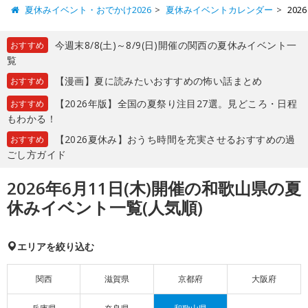
夏休みイベント・おでかけ2026
夏休みイベントカレンダー
20
今週末8/8(土)～8/9(日)開催の関西の夏休みイベント一
おすすめ
覧
【漫画】夏に読みたいおすすめの怖い話まとめ
おすすめ
【2026年版】全国の夏祭り注目27選。見どころ・日程
おすすめ
もわかる！
【2026夏休み】おうち時間を充実させるおすすめの過
おすすめ
ごし方ガイド
2026年6月11日(木)開催の和歌山県の夏
休みイベント一覧(人気順)
エリアを絞り込む
関西
滋賀県
京都府
大阪府