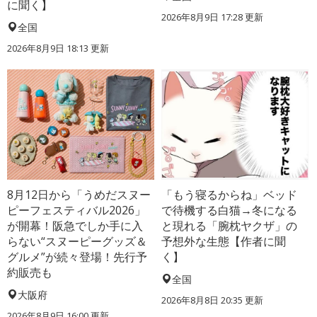
に聞く】
2026年8月9日 17:28
更新
全国
2026年8月9日 18:13
更新
8月12日から「うめだスヌー
「もう寝るからね」ベッド
ピーフェスティバル2026」
で待機する白猫→冬になる
が開幕！阪急でしか手に入
と現れる「腕枕ヤクザ」の
らない“スヌーピーグッズ＆
予想外な生態【作者に聞
グルメ”が続々登場！先行予
く】
約販売も
全国
大阪府
2026年8月8日 20:35
更新
2026年8月9日 16:00
更新