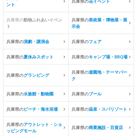
兵庫県の
花イベント
ント
兵庫県の
動物ふれあいイベン
兵庫県の
美術展・博物展・展
ト
示会
兵庫県の
演劇・講演会
兵庫県の
フェア
兵庫県の
夏休みスポット
兵庫県の
キャンプ場・BBQ場
兵庫県の
遊園地・テーマパー
兵庫県の
グランピング
ク
兵庫県の
水族館・動物園
兵庫県の
プール
兵庫県の
ビーチ・海水浴場
兵庫県の
温泉・スパリゾート
兵庫県の
アウトレット・ショ
兵庫県の
商業施設・百貨店
ッピングモール