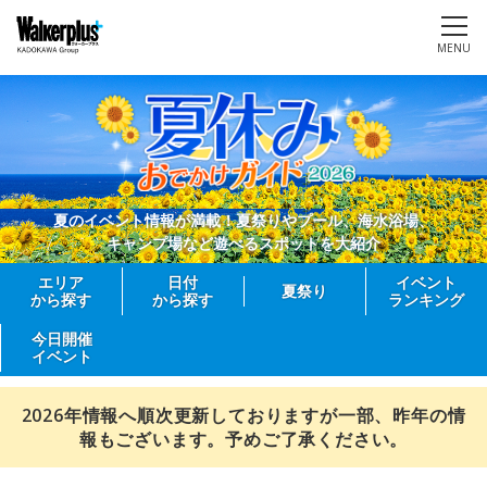
MENU
夏のイベント情報が満載！夏祭りやプール、海水浴場、
キャンプ場など遊べるスポットを大紹介
エリア
日付
イベント
夏祭り
から探す
から探す
ランキング
今日開催
イベント
2026年情報へ順次更新しておりますが一部、昨年の情
報もございます。予めご了承ください。