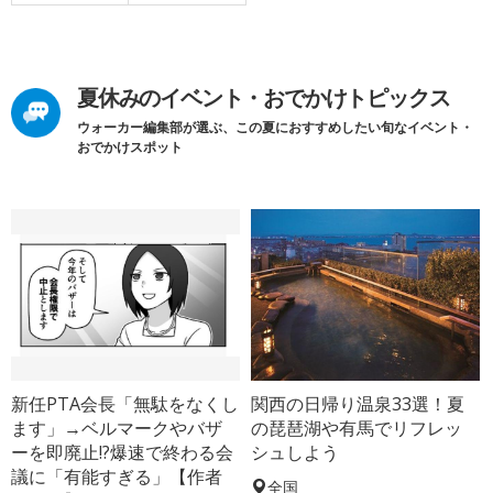
夏休みのイベント・おでかけトピックス
ウォーカー編集部が選ぶ、この夏におすすめしたい旬なイベント・
おでかけスポット
新任PTA会長「無駄をなくし
関西の日帰り温泉33選！夏
ます」→ベルマークやバザ
の琵琶湖や有馬でリフレッ
ーを即廃止!?爆速で終わる会
シュしよう
議に「有能すぎる」【作者
全国