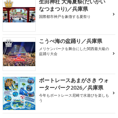
生田神社 大海夏祭(だいかい
1
なつまつり)／兵庫県
国際都市神戸を象徴する夏祭り
こうべ海の盆踊り／兵庫県
2
メリケンパークを舞台にした関西最大級の
盆踊り大会
ボートレースあまがさき ウォ
3
ーターパーク2026／兵庫県
今年もボートレース尼崎で水遊びを楽しも
う