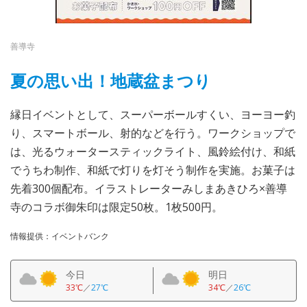
善導寺
夏の思い出！地蔵盆まつり
縁日イベントとして、スーパーボールすくい、ヨーヨー釣
り、スマートボール、射的などを行う。ワークショップで
は、光るウォータースティックライト、風鈴絵付け、和紙
でうちわ制作、和紙で灯りを灯そう制作を実施。お菓子は
先着300個配布。イラストレーターみしまあきひろ×善導
寺のコラボ御朱印は限定50枚。1枚500円。
情報提供：イベントバンク
今日
明日
33℃
／
27℃
34℃
／
26℃