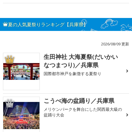
夏の人気夏祭りランキング【兵庫県】
2026/08/09 更新
生田神社 大海夏祭(だいかい
1
なつまつり)／兵庫県
国際都市神戸を象徴する夏祭り
こうべ海の盆踊り／兵庫県
2
メリケンパークを舞台にした関西最大級の
盆踊り大会