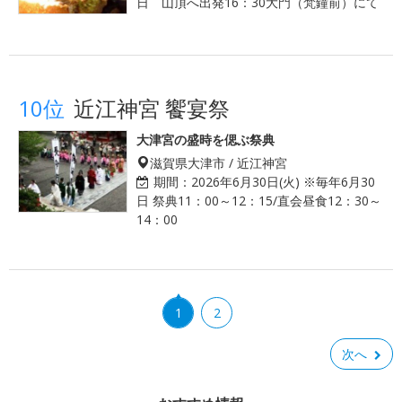
日 山頂へ出発16：30大門（梵鐘前）にて
10位
近江神宮 饗宴祭
大津宮の盛時を偲ぶ祭典
滋賀県大津市 / 近江神宮
期間：
2026年6月30日(火) ※毎年6月30
日 祭典11：00～12：15/直会昼食12：30～
14：00
1
2
次へ