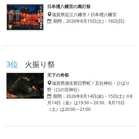
日牟禮八幡宮の萬灯祭
滋賀県近江八幡市 / 日牟禮八幡宮
期間：
2026年8月15日(土)・16日(日)
3位
火振り祭
天下の奇祭
滋賀県蒲生郡日野町 / 五社神社・ひばり
野（口の宮神社）
期間：
2026年8月14日(金)・15日(土) ※8
月14日（金）は19:30～20:30、8月15日
（土）は20:00～21:00