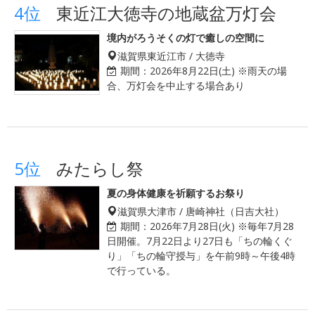
4位
東近江大徳寺の地蔵盆万灯会
境内がろうそくの灯で癒しの空間に
滋賀県東近江市 / 大徳寺
期間：
2026年8月22日(土) ※雨天の場
合、万灯会を中止する場合あり
5位
みたらし祭
夏の身体健康を祈願するお祭り
滋賀県大津市 / 唐崎神社（日吉大社）
期間：
2026年7月28日(火) ※毎年7月28
日開催。7月22日より27日も「ちの輪くぐ
り」「ちの輪守授与」を午前9時～午後4時
で行っている。