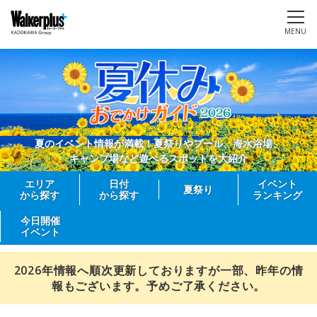
MENU
夏のイベント情報が満載！夏祭りやプール、海水浴場、
キャンプ場など遊べるスポットを大紹介
エリア
日付
イベント
夏祭り
から探す
から探す
ランキング
今日開催
イベント
2026年情報へ順次更新しておりますが一部、昨年の情
報もございます。予めご了承ください。