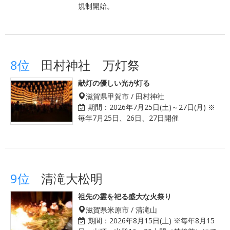
規制開始。
8位
田村神社 万灯祭
献灯の優しい光が灯る
滋賀県甲賀市 / 田村神社
期間：
2026年7月25日(土)～27日(月) ※
毎年7月25日、26日、27日開催
9位
清滝大松明
祖先の霊を祀る盛大な火祭り
滋賀県米原市 / 清滝山
期間：
2026年8月15日(土) ※毎年8月15