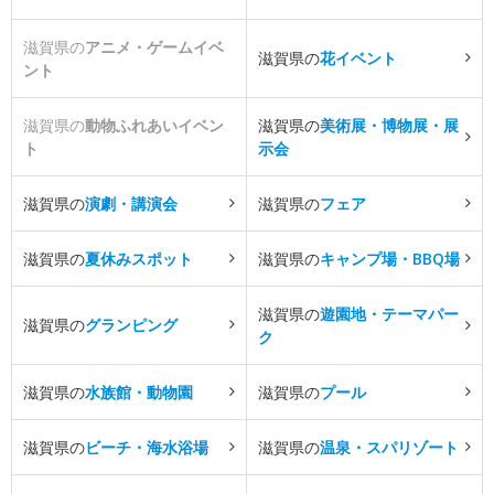
滋賀県の
アニメ・ゲームイベ
滋賀県の
花イベント
ント
滋賀県の
動物ふれあいイベン
滋賀県の
美術展・博物展・展
ト
示会
滋賀県の
演劇・講演会
滋賀県の
フェア
滋賀県の
夏休みスポット
滋賀県の
キャンプ場・BBQ場
滋賀県の
遊園地・テーマパー
滋賀県の
グランピング
ク
滋賀県の
水族館・動物園
滋賀県の
プール
滋賀県の
ビーチ・海水浴場
滋賀県の
温泉・スパリゾート