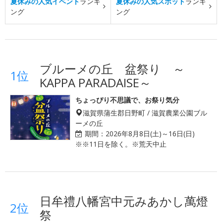
夏休みの人気イベント
ランキ
夏休みの人気スポット
ランキ
ング
ング
ブルーメの丘 盆祭り ～
1位
KAPPA PARADAISE～
ちょっぴり不思議で、お祭り気分
滋賀県蒲生郡日野町 / 滋賀農業公園ブル
ーメの丘
期間：
2026年8月8日(土)～16日(日)
※※11日を除く。※荒天中止
日牟禮八幡宮中元みあかし萬燈
2位
祭