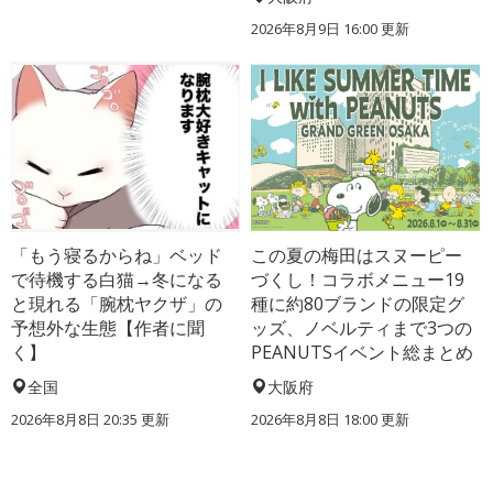
2026年8月9日 16:00
更新
「もう寝るからね」ベッド
この夏の梅田はスヌーピー
で待機する白猫→冬になる
づくし！コラボメニュー19
と現れる「腕枕ヤクザ」の
種に約80ブランドの限定グ
予想外な生態【作者に聞
ッズ、ノベルティまで3つの
く】
PEANUTSイベント総まとめ
全国
大阪府
2026年8月8日 20:35
更新
2026年8月8日 18:00
更新