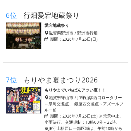
6位
行畑愛宕地蔵祭り
愛宕地蔵祭り
滋賀県野洲市 / 野洲市行畑
期間：
2026年7月26日(日)
7位
もりやま夏まつり2026
もりやまでいちばんアツい夏！！
滋賀県守山市 / JR守山駅西口ロータリー
～泉町交差点、 銀座西交差点～アズールブ
ルー前
期間：
2026年7月25日(土) ※荒天中止、
小雨決行。交通規制：13時00分～22時。
※JR守山駅西口一部区域は、午前10時から