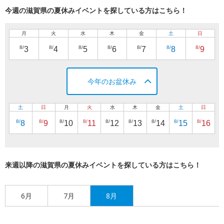
今週の滋賀県の夏休みイベントを探している方はこちら！
月
火
水
木
金
土
日
8/
8/
8/
8/
8/
8/
8/
3
4
5
6
7
8
9
今年のお盆休み
土
日
月
火
水
木
金
土
日
8/
8/
8/
8/
8/
8/
8/
8/
8/
8
9
10
11
12
13
14
15
16
来週以降の滋賀県の夏休みイベントを探している方はこちら！
6月
7月
8月