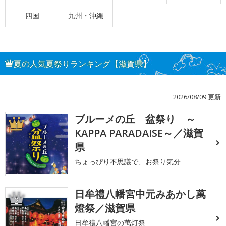
四国
九州・沖縄
夏の人気夏祭りランキング【滋賀県】
2026/08/09 更新
ブルーメの丘 盆祭り ～
1
KAPPA PARADAISE～／滋賀
県
ちょっぴり不思議で、お祭り気分
日牟禮八幡宮中元みあかし萬
2
燈祭／滋賀県
日牟禮八幡宮の萬灯祭