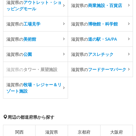
滋賀県の
アウトレット・ショ
滋賀県の
商業施設・百貨店
ッピングモール
滋賀県の
工場見学
滋賀県の
博物館・科学館
滋賀県の
美術館
滋賀県の
道の駅・SA/PA
滋賀県の
公園
滋賀県の
アスレチック
滋賀県の
タワー・展望施設
滋賀県の
フードテーマパーク
滋賀県の
牧場・レジャー＆リ
ゾート施設
周辺の都道府県から探す
関西
滋賀県
京都府
大阪府