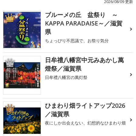
2026/08/09 更新
ブルーメの丘 盆祭り ～
1
KAPPA PARADAISE～／滋賀
県
ちょっぴり不思議で、お祭り気分
日牟禮八幡宮中元みあかし萬
2
燈祭／滋賀県
日牟禮八幡宮の萬灯祭
ひまわり畑ライトアップ2026
3
／滋賀県
夜にしか出会えない、幻想的なひまわり畑